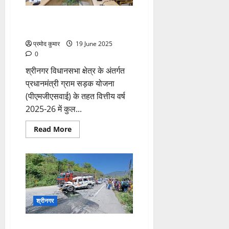
की
रूप
से
प
घायल
श्रीनगर विधानसभा में बिछेगा सड़कों
री
का जालः डॉ. धन सिंह रावत
क्ष
प्रमोद कुमार
19 June 2025
णों
0
में
मि
श्रीनगर विधानसभा क्षेत्र के अंतर्गत
ली
प्रधानमंत्री ग्राम सड़क योजना
ब
(पीएमजीएसवाई) के तहत वित्तीय वर्ष
ड़ी
2025-26 में कुल...
स
फ
Read
Read More
more
ल
about
ता
श्रीनगर
विधानसभा
में
बिछेगा
4
सड़कों
August
का
जालः
2026
डॉ.
श्रीनगर
धन
0
सिंह
रावत
राष्ट्रीय राजमार्ग पर हुई मैक्स और