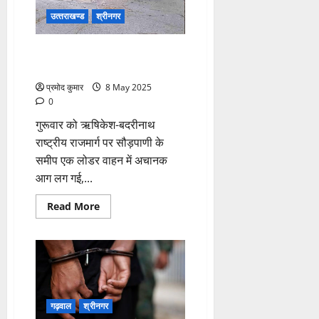
उत्‍तराखण्‍ड
श्रीनगर
लोडर में लगी आग,सारा सामान
जलकर राख
प्रमोद कुमार
8 May 2025
0
गुरूवार को ऋषिकेश-बदरीनाथ
राष्ट्रीय राजमार्ग पर सौड़पाणी के
समीप एक लोडर वाहन में अचानक
आग लग गई,...
Read
Read More
more
about
लोडर
में
लगी
आग,सारा
सामान
जलकर
राख
गढ़वाल
श्रीनगर