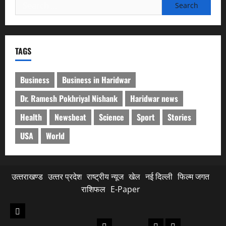
Search
for:
TAGS
Business
Business in Haridwar
Dr. Ramesh Pokhriyal Nishank
Haridwar news
Health
Newsbeat
Science
Sport
Stories
USA
World
उत्‍तराखण्‍ड
उत्‍तर प्रदेश
राष्ट्रीय न्यूज
खेल
नई दिल्ली
फिल्‍म जगत
राशिफल
E-Paper
उत्‍तराखण्‍ड
नैनीताल
गढ़वाल
टिहरी