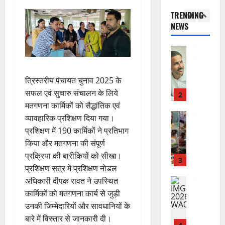
का
दे
ए
आ
चं
TRENDING
स
भा
क
ई
द्र
NEWS
की
र
1
र
सी
रा
र
त
ते
सी
य
फ्ता
उत्‍तराखण्‍ड
फ्रे
हैं
ने
ज
हरिद्वार
र
ट
,
जा
यं
उ
के
ई
इ
री
ती
त्रिस्तरीय पंचायत चुनाव 2025 के
त्त
बी
ए
स
की
स
रा
सफल एवं सुचारु संचालन के लिये
च
2
म
लि
न
मा
खं
मतगणना कार्मिकों को सैद्धांतिक एवं
यु
यू
ए
ई
रो
ड
राष्ट्रीय
वा
का
व्यावहारिक प्रशिक्षण दिया गया।
बु
सं
ह
कां
स
ओं
इ
रा
ग
प्रशिक्षण में 190 कार्मिकों ने प्रतिभाग
पू
ग्रे
र
की
म
ई
ठ
र्व
किया और मतगणना की संपूर्ण
स
स्व
ब
र
ह
ना
क
प्रक्रिया की बारीकियों को सीखा।
में
ती
3
ढ़
जें
में
त्म
म
प्रशिक्षण सत्र में प्रशिक्षण नोडल
अ
शि
ती
सी
छू
क
ना
नि
अधिकारी दीपक रावत ने उपस्थित
शु
राष्ट्रीय
बे
ब्रे
न
सू
ई
”
ल
मं
कार्मिकों को मतगणना कार्य से जुड़ी
चै
किं
हीं
ची
ग
ह
भा
दि
नी
उनकी जिम्मेदारियों और सावधानियों के
ग
स
ई
म
स्क
र
,
प
क
बारे में विस्तार से जानकारी दी।
7
चिं
र