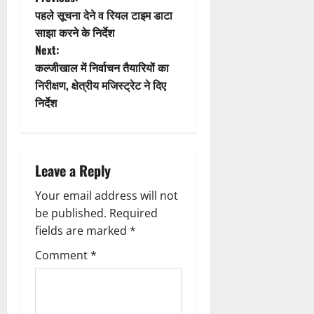
P
ण
2026
पहले सूचना देने व रियल टाइम डाटा
0
स
o
5
साझा करने के निर्देश
0
फ
August
Next:
ल
s
2026
,
कल्जीखाल में निर्वाचन तैयारियों का
0
त
t
निरीक्षण, क्षेत्रीय मजिस्ट्रेट ने दिए
क
निर्देश
n
नी
की
a
प
री
Leave a Reply
v
क्ष
णों
Your email address will not
i
में
be published.
Required
मि
g
fields are marked
*
ली
ब
Comment
*
a
ड़ी
स
t
फ
ल