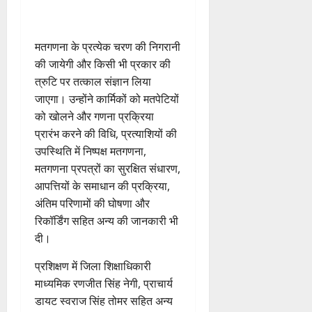
कां
स
ओं
इ
रा
ग
पू
फ
ग्रे
र
की
म
ई
0
ठ
र्व
ल
स
स्व
ब
र
ह
ना
क
ता
मतगणना के प्रत्येक चरण की निगरानी
में
ती
3
ढ़
जें
में
त्म
म
अ
की जायेगी और किसी भी प्रकार की
शि
ती
सी
छू
क
ना
नि
4
शु
राष्ट्रीय
त्रुटि पर तत्काल संज्ञान लिया
बे
ब्रे
न
सू
ई
August
”
ल
मं
चै
जाएगा। उन्होंने कार्मिकों को मतपेटियों
किं
हीं
ची
ग
2026
ह
भा
दि
नी
ग
स
को खोलने और गणना प्रक्रिया
ई
म
स्क
र
,
प
क
0
प्रारंभ करने की विधि, प्रत्याशियों की
7
चिं
र
न
4
शि
री
ती
August
उपस्थिति में निष्पक्ष मतगणना,
5
त
ब
वा
क्षा
क्ष
”
2026
August
मतगणना प्रपत्रों का सुरक्षित संधारण,
न
ने
राष्ट्रीय न्यूज
पा
में
ण
2026
दे
स
आपत्तियों के समाधान की प्रक्रिया,
म
रा
0
अ
स
5
श
ब
हा
में
अंतिम परिणामों की घोषणा और
ध्या
0
फ
August
की
के
स
डॉ
त्म
रिकॉर्डिंग सहित अन्य की जानकारी भी
ल
2026
प
भ
चि
5
.
को
,
दी।
ह
ले
व
प्र
0
शा
त
ली
के
,
फु
प्रशिक्षण में जिला शिक्षाधिकारी
मि
क
वं
लि
ए
ल्ल
ल
नी
माध्यमिक रणजीत सिंह नेगी, प्राचार्य
दे
ए
आ
चं
क
की
डायट स्वराज सिंह तोमर सहित अन्य
भा
क
ई
द्र