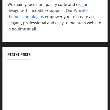
We mainly focus on quality code and elegant
design with incredible support. Our
WordPress
themes and plugins
empower you to create an
elegant, professional and easy to maintain website
in no time at all.
RECENT POSTS
विकास की रफ्तार के बीच युवाओं की बढ़ती बेचैनी, शिक्षा में अध्यात्म को
शामिल करने का आह्वान
उत्तराखंड कांग्रेस में अनिल भास्कर बने महासचिव, एआईसीसी ने जारी
की नई संगठनात्मक सूची
सरस्वती शिशु मंदिर नवापारा में डॉ. प्रफुल्ल चंद्र राय जयंती
समारोहपूर्वक मनाई गई