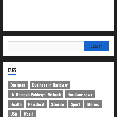
”हम चिंतन सबके भले के लिए करते हैं, इसलिए बुराई हमें छू नहीं सकती”
देश की पहली वंदे भारत फ्रेट ईएमयू का इमरजेंसी ब्रेकिंग परीक्षण
सफल, तकनीकी परीक्षणों में मिली बड़ी सफलता
Search
for:
TAGS
Business
Business in Haridwar
Dr. Ramesh Pokhriyal Nishank
Haridwar news
Health
Newsbeat
Science
Sport
Stories
USA
World