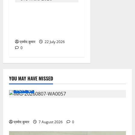
758वें सालाना उर्स/मेला-2026
की तैयारियों को लेकर जिला
कार्यालय सभागार मे बैठक
आयोजित
प्रमोद कुमार
22 July 2026
0
YOU MAY HAVE MISSED
राष्ट्रीय न्यूज
विकास की रफ्तार के बीच युवाओं की बढ़ती बेचैनी, शिक्षा में
अध्यात्म को शामिल करने का आह्वान
प्रमोद कुमार
7 August 2026
0