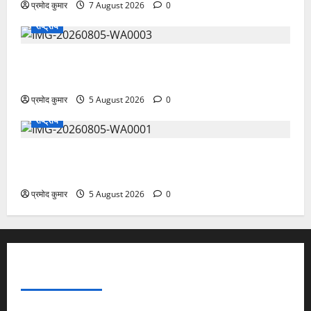
प्रमोद कुमार
7 August 2026
0
राष्ट्रीय
सरस्वती शिशु मंदिर नवापारा में डॉ. प्रफुल्ल चंद्र राय जयंती
समारोहपूर्वक मनाई गई
प्रमोद कुमार
5 August 2026
0
राष्ट्रीय
”हम चिंतन सबके भले के लिए करते हैं, इसलिए बुराई हमें छू नहीं
सकती”
प्रमोद कुमार
5 August 2026
0
ABOUT AF THEMES