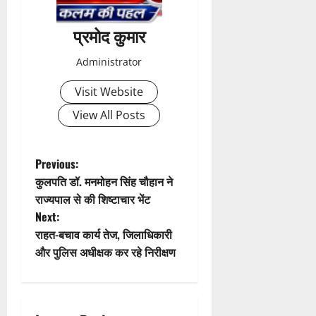
0
त
क
प्रमोद कुमार
नी
की
Administrator
प
Visit Website
री
क्ष
View All Posts
णों
में
मि
P
Previous:
ली
कुलपति डॉ. मनमोहन सिंह चौहान ने
ब
o
राज्यपाल से की शिष्टाचार भेंट
ड़ी
Next:
स
s
फ
राहत-बचाव कार्य तेज, जिलाधिकारी
ल
t
और पुलिस अधीक्षक कर रहे निरीक्षण
ता
n
4
August