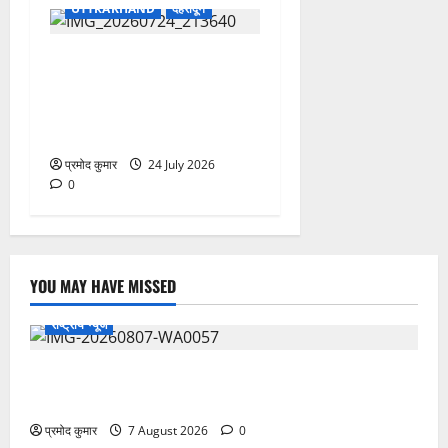
UTTRAKHAND
देहरादून
उत्तराखंड शासन में बड़ा
प्रशासनिक फेरबदल, 11 वरिष्ठ
IAS-IFS अधिकारियों के दायित्वों
में बदलाव
प्रमोद कुमार
24 July 2026
0
YOU MAY HAVE MISSED
राष्ट्रीय न्यूज
विकास की रफ्तार के बीच युवाओं की बढ़ती बेचैनी, शिक्षा में
अध्यात्म को शामिल करने का आह्वान
प्रमोद कुमार
7 August 2026
0