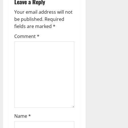
a
Leave a Reply
2026
v
Your email address will not
0
be published.
Required
i
fields are marked
*
g
Comment
*
a
t
i
o
n
Name
*