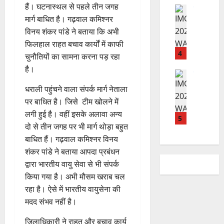
ती
हैं। घटनास्थल से पहले तीन जगह
नि
शु
राष्ट्रीय
बे
मार्ग बाधित है। गढ़वाल कमिश्नर
”
ल
मं
चै
ह
भा
दि
विनय शंकर पांडे ने बताया कि अभी
नी
म
स्क
र
फिलहाल राहत बचाव कार्यों में काफी
,
चिं
र
न
4
शि
चुनौतियों का सामना करना पड़ रहा
त
ब
वा
क्षा
है।
न
ने
राष्ट्रीय न्यूज
पा
में
दे
स
म
रा
अ
धराली पहुंचने वाला संपर्क मार्ग नेताला
श
ब
हा
में
ध्या
पर बाधित है। जिसे टीम खोलने में
की
के
स
डॉ
त्म
लगी हुई है। वहीं इसके अलावा अन्य
प
भ
चि
5
.
को
दो से तीन जगह पर भी मार्ग थोड़ा बहुत
ह
ले
व
प्र
शा
बाधित हैं। गढ़वाल कमिश्नर विनय
ली
के
,
फु
मि
वं
लि
शंकर पांडे ने बताया आपदा प्रबंधन
ए
ल्ल
ल
दे
ए
आ
चं
द्वारा भारतीय वायु सेवा से भी संपर्क
क
भा
क
ई
द्र
र
किया गया है। अभी मौसम खराब चल
र
र
सी
रा
ने
रहा है। ऐसे में भारतीय वायुसेना की
त
ते
सी
य
का
मदद संभव नहीं है।
फ्रे
हैं
ने
ज
आ
ट
,
जा
यं
ह्वा
जिलाधिकारी ने राहत और बचाव कार्य