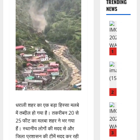
TRENDING
NEWS
राष्ट्रीय न्यूज
वि
का
स
की
1
र
फ्ता
उत्‍तराखण्‍ड
हरिद्वार
र
उ
के
त्त
बी
रा
च
2
खं
यु
ड
धराली शहर का एक बड़ा हिस्सा मलबे
राष्ट्रीय
वा
कां
स
ओं
में तब्दील हो गया है। तकरीबन 20 से
ग्रे
र
की
25 फीट का मलबा शहर ने भर गया
स
स्व
ब
हैं। स्थानीय लोगों की मदद से और
में
ती
3
ढ़
जिला प्रशासन की टीमें मदद कर रही
अ
शि