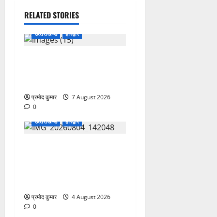
RELATED STORIES
उत्‍तराखण्‍ड
हरिद्वार
उत्तराखंड कांग्रेस में अनिल
भास्कर बने महासचिव, एआईसीसी
ने जारी की नई संगठनात्मक सूची
प्रमोद कुमार
7 August 2026
0
उत्‍तराखण्‍ड
हरिद्वार
कांवड़ मेले में भारत विकास परिषद
का सेवा अभियान, निःशुल्क
चिकित्सा शिविर में शिवभक्तों को
मिल रही स्वास्थ्य सुविधाएं
प्रमोद कुमार
4 August 2026
0