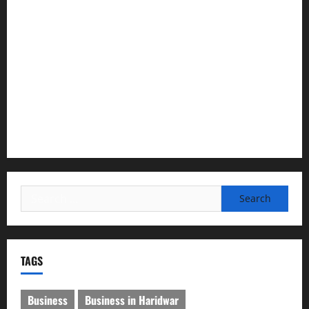
उत्तराखंड कांग्रेस में अनिल भास्कर बने महासचिव, एआईसीसी ने जारी
की नई संगठनात्मक सूची
सरस्वती शिशु मंदिर नवापारा में डॉ. प्रफुल्ल चंद्र राय जयंती
समारोहपूर्वक मनाई गई
”हम चिंतन सबके भले के लिए करते हैं, इसलिए बुराई हमें छू नहीं सकती”
देश की पहली वंदे भारत फ्रेट ईएमयू का इमरजेंसी ब्रेकिंग परीक्षण
सफल, तकनीकी परीक्षणों में मिली बड़ी सफलता
Search
for:
TAGS
Business
Business in Haridwar