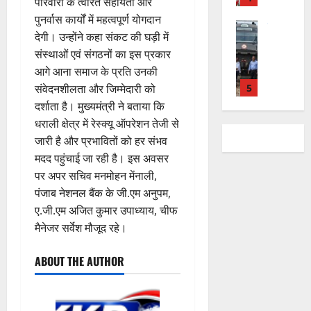
शि
री
परिवारों के त्वरित सहायता और
ती
August
5
त
ब
वा
क्षा
क्ष
”
पुनर्वास कार्यों में महत्वपूर्ण योगदान
2026
August
न
ने
राष्ट्रीय न्यूज
पा
में
ण
2026
देगी। उन्होंने कहा संकट की घड़ी में
दे
स
म
रा
0
अ
स
5
संस्थाओं एवं संगठनों का इस प्रकार
श
ब
हा
में
ध्या
0
फ
August
की
आगे आना समाज के प्रति उनकी
के
स
डॉ
त्म
ल
2026
प
भ
चि
5
.
संवेदनशीलता और जिम्मेदारी को
को
,
ह
ले
व
प्र
0
दर्शाता है। मुख्यमंत्री ने बताया कि
शा
त
ली
राष्ट्रीय न्यूज
के
,
फु
मि
क
धराली क्षेत्र में रेस्क्यू ऑपरेशन तेजी से
वि
वं
लि
ए
ल्ल
ल
नी
जारी है और प्रभावितों को हर संभव
का
दे
ए
आ
चं
क
की
मदद पहुंचाई जा रही है। इस अवसर
स
भा
क
ई
द्र
र
प
पर अपर सचिव मनमोहन मेंनाली,
की
र
1
र
सी
रा
ने
री
र
त
पंजाब नेशनल बैंक के जी.एम अनुपम,
ते
सी
य
का
क्ष
फ्ता
उत्‍तराखण्‍ड
फ्रे
हैं
ने
ए.जी.एम अजित कुमार उपाध्याय, चीफ
ज
आ
णों
हरिद्वार
र
ट
,
जा
यं
मैनेजर सर्वेश मौजूद रहे।
ह्वा
में
उ
के
ई
इ
री
ती
न
मि
त्त
बी
ए
स
की
स
ABOUT THE AUTHOR
ली
रा
च
2
म
लि
न
मा
ब
7
खं
यु
यू
ए
ई
रो
ड़ी
August
ड
राष्ट्रीय
वा
का
बु
सं
ह
स
2026
कां