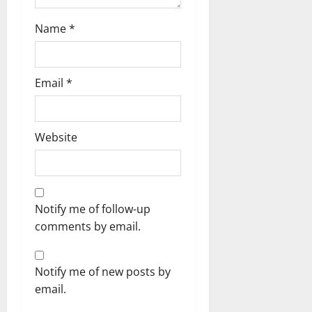
ण
2026
0
स
5
Name
*
0
फ
August
ल
2026
,
0
त
Email
*
क
नी
की
Website
प
री
क्ष
णों
में
Notify me of follow-up
मि
comments by email.
ली
ब
ड़ी
Notify me of new posts by
स
email.
फ
ल