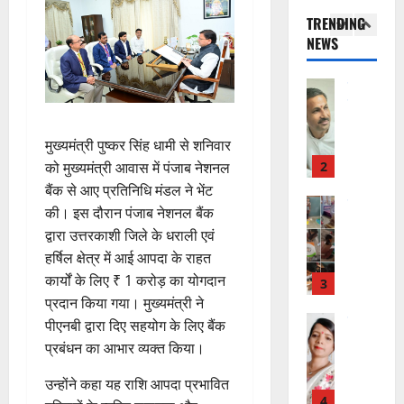
का
दे
ए
आ
चं
TRENDING
स
भा
क
ई
द्र
NEWS
की
र
1
र
सी
रा
र
त
ते
सी
य
फ्ता
उत्‍तराखण्‍ड
फ्रे
हैं
ने
ज
हरिद्वार
र
ट
,
जा
यं
उ
के
ई
इ
री
ती
त्त
मुख्यमंत्री पुष्कर सिंह धामी से शनिवार
बी
ए
स
की
स
रा
च
2
म
को मुख्यमंत्री आवास में पंजाब नेशनल
लि
न
मा
खं
यु
यू
ए
ई
बैंक से आए प्रतिनिधि मंडल ने भेंट
रो
ड
राष्ट्रीय
वा
का
बु
सं
ह
की। इस दौरान पंजाब नेशनल बैंक
कां
स
ओं
इ
रा
ग
पू
द्वारा उत्तरकाशी जिले के धराली एवं
ग्रे
र
की
म
ई
ठ
र्व
हर्षिल क्षेत्र में आई आपदा के राहत
स
स्व
ब
र
ह
ना
क
में
कार्यों के लिए ₹ 1 करोड़ का योगदान
ती
3
ढ़
जें
में
त्म
म
अ
शि
प्रदान किया गया। मुख्यमंत्री ने
ती
सी
छू
क
ना
नि
शु
राष्ट्रीय
बे
पीएनबी द्वारा दिए सहयोग के लिए बैंक
ब्रे
न
सू
ई
”
ल
मं
चै
किं
हीं
प्रबंधन का आभार व्यक्त किया।
ची
ग
ह
भा
दि
नी
ग
स
ई
म
स्क
र
,
उन्होंने कहा यह राशि आपदा प्रभावित
प
क
7
चिं
र
न
4