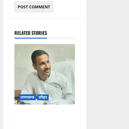
ता
4
August
2026
RELATED STORIES
0
उत्‍तराखण्‍ड
हरिद्वार
उत्तराखंड कांग्रेस में अनिल
भास्कर बने महासचिव, एआईसीसी
ने जारी की नई संगठनात्मक सूची