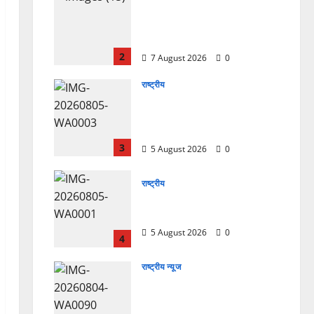
उत्तराखंड कांग्रेस में अनिल भास्कर
बने महासचिव, एआईसीसी ने जारी
की नई संगठनात्मक सूची
2
7 August 2026
0
राष्ट्रीय
सरस्वती शिशु मंदिर नवापारा में डॉ.
प्रफुल्ल चंद्र राय जयंती
समारोहपूर्वक मनाई गई
3
5 August 2026
0
राष्ट्रीय
”हम चिंतन सबके भले के लिए करते
हैं, इसलिए बुराई हमें छू नहीं सकती”
5 August 2026
0
4
राष्ट्रीय न्यूज
देश की पहली वंदे भारत फ्रेट ईएमयू
का इमरजेंसी ब्रेकिंग परीक्षण
सफल, तकनीकी परीक्षणों में मिली