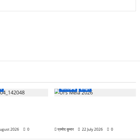
ार
उत्‍तराखण्‍ड
हरिद्वार
भारत विकास परिषद का सेवा
758वें सालाना उर्स/मेला-2026 की
 चिकित्सा शिविर में
तैयारियों को लेकर जिला कार्यालय सभागार
रही स्वास्थ्य सुविधाएं
मे बैठक आयोजित
ugust 2026
0
प्रमोद कुमार
22 July 2026
0