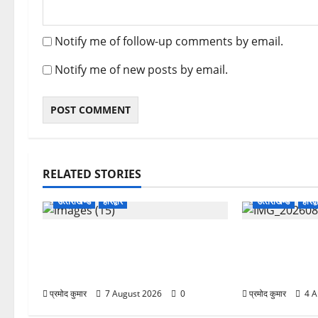
Notify me of follow-up comments by email.
Notify me of new posts by email.
RELATED STORIES
उत्‍तराखण्‍ड
हरिद्वार
उत्‍तराखण्‍ड
हरिद्व
उत्तराखंड कांग्रेस में अनिल भास्कर बने
कांवड़ मेले में 
महासचिव, एआईसीसी ने जारी की नई
अभियान, निःशुल्क
संगठनात्मक सूची
शिवभक्तों को मिल 
प्रमोद कुमार
7 August 2026
0
प्रमोद कुमार
4 A