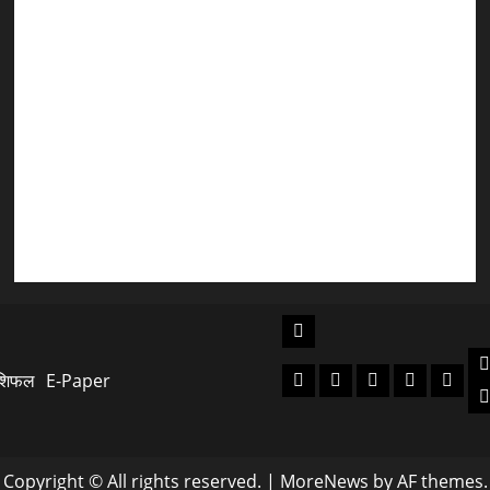
उत्तराखंड कांग्रेस में अनिल भास्कर बने महासचिव, एआईसीसी ने
जारी की नई संगठनात्मक सूची
सरस्वती शिशु मंदिर नवापारा में डॉ. प्रफुल्ल चंद्र राय जयंती
समारोहपूर्वक मनाई गई
”हम चिंतन सबके भले के लिए करते हैं, इसलिए बुराई हमें छू नहीं
सकती”
देश की पहली वंदे भारत फ्रेट ईएमयू का इमरजेंसी ब्रेकिंग परीक्षण
सफल, तकनीकी परीक्षणों में मिली बड़ी सफलता
उत्‍तराखण्‍ड
न
रुद्रपुर
बागेश्वर
पौडी
पिथौरागढ़
नई
शिफल
E-Paper
हल
गढवाल
टिहरी
Copyright © All rights reserved.
|
MoreNews
by AF themes.