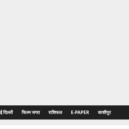
ई दिल्ली
फिल्‍म जगत
राशिफल
E-PAPER
काशीपुर