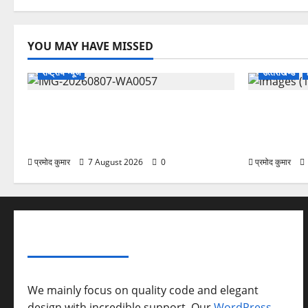
YOU MAY HAVE MISSED
राष्ट्रीय न्यूज
उत्‍तराखण्‍ड
विकास की रफ्तार के बीच युवाओं की बढ़ती
उत्तराखंड कां
बेचैनी, शिक्षा में अध्यात्म को शामिल करने का
महासचिव, एआ
आह्वान
संगठनात्मक स
प्रमोद कुमार
7 August 2026
0
प्रमोद कुमार
ABOUT AF THEMES
We mainly focus on quality code and elegant
design with incredible support. Our
WordPress