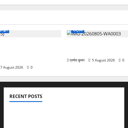
हरिद्वार
राष्ट्रीय
ग्रेस में अनिल भास्कर बने
सरस्वती शिशु मंदिर नवापारा में डॉ.
ईसीसी ने जारी की नई
राय जयंती समारोहपूर्वक मनाई गई
ूची
प्रमोद कुमार
5 August 2026
0
7 August 2026
0
RECENT POSTS
विकास की रफ्तार के बीच युवाओं की बढ़ती बेचैनी, शिक्षा में अध्यात्म
को शामिल करने का आह्वान