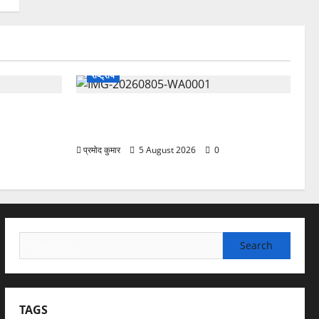
राष्ट्रीय
 प्रफुल्ल चंद्र
”हम चिंतन सबके भले के लिए करते हैं, इसलिए
बुराई हमें छू नहीं सकती”
प्रमोद कुमार
5 August 2026
0
Search
for:
TAGS