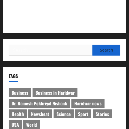
”हम चिंतन सबके भले के लिए करते हैं, इसलिए बुराई हमें छू नहीं सकती”
देश की पहली वंदे भारत फ्रेट ईएमयू का इमरजेंसी ब्रेकिंग परीक्षण
सफल, तकनीकी परीक्षणों में मिली बड़ी सफलता
Search
for:
TAGS
Business
Business in Haridwar
Dr. Ramesh Pokhriyal Nishank
Haridwar news
Health
Newsbeat
Science
Sport
Stories
USA
World