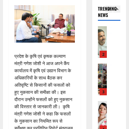
उ
के
ई
इ
री
ती
TRENDING
त्त
बी
ए
स
की
स
NEWS
रा
च
2
म
लि
न
मा
खं
यु
यू
ए
ई
रो
ड
राष्ट्रीय
वा
का
बु
सं
ह
कां
स
ओं
इ
रा
ग
पू
ग्रे
र
की
म
ई
ठ
र्व
स
स्व
ब
र
ह
ना
क
में
ती
3
ढ़
जें
में
त्म
प्रदेश के कृषि एवं कृषक कल्याण
म
अ
शि
ती
सी
छू
क
ना
मंत्री गणेश जोशी ने आज अपने कैंप
नि
शु
राष्ट्रीय
बे
ब्रे
न
सू
ई
कार्यालय में कृषि एवं उद्यान विभाग के
”
ल
मं
चै
किं
हीं
ची
ग
अधिकारियों के साथ बैठक कर
ह
भा
दि
नी
ग
स
ई
म
स्क
अतिवृष्टि से किसानों की फसलों को
र
,
प
क
7
चिं
र
न
4
हुए नुकसान की समीक्षा की। इस
शि
री
ती
August
5
त
ब
वा
क्षा
दौरान उन्होंने फसलों को हुए नुकसान
क्ष
”
2026
August
न
ने
राष्ट्रीय न्यूज
पा
में
ण
की विस्तार से जानकारी ली। कृषि
2026
दे
स
म
रा
0
अ
स
मंत्री गणेश जोशी ने कहा कि फसलों
5
श
ब
हा
में
ध्या
0
फ
August
के नुकसान का नियमित रूप से
की
के
स
डॉ
त्म
ल
2026
सर्वेक्षण कर प्रतिदिन रिपोर्ट मंत्रालय
प