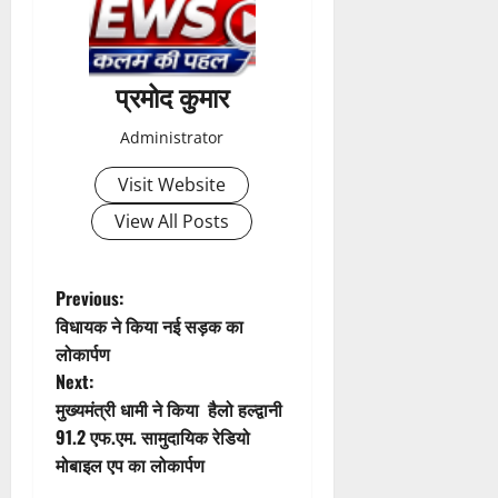
क
नी
की
प
प्रमोद कुमार
री
क्ष
Administrator
णों
में
Visit Website
मि
View All Posts
ली
ब
ड़ी
P
Previous:
स
विधायक ने किया नई सड़क का
फ
o
ल
लोकार्पण
ता
Next:
s
मुख्यमंत्री धामी ने किया हैलो हल्द्वानी
4
t
91.2 एफ.एम. सामुदायिक रेडियो
August
मोबाइल एप का लोकार्पण
2026
n