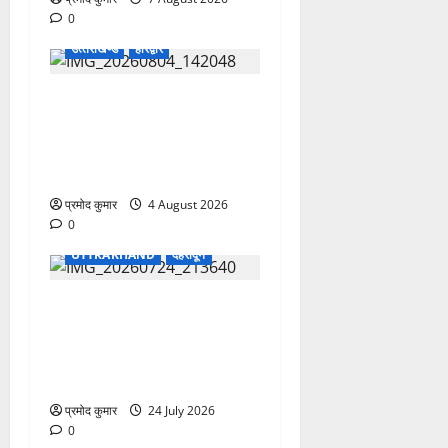
0
उत्‍तराखण्‍ड
हरिद्वार
कांवड़ मेले में भारत विकास परिषद
का सेवा अभियान, निःशुल्क
चिकित्सा शिविर में शिवभक्तों को
मिल रही स्वास्थ्य सुविधाएं
प्रमोद कुमार
4 August 2026
0
UTTRAKHAND
देहरादून
उत्तराखंड शासन में बड़ा
प्रशासनिक फेरबदल, 11 वरिष्ठ
IAS-IFS अधिकारियों के दायित्वों
में बदलाव
प्रमोद कुमार
24 July 2026
0