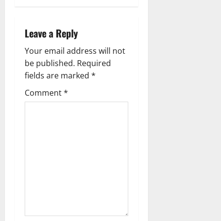
0
a
Leave a Reply
v
Your email address will not
i
be published.
Required
g
fields are marked
*
Comment
*
a
t
i
o
n