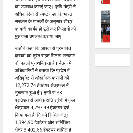
भ
चि
5
.
को
,
ह
ले
को उपलब्ध कराई जाए। कृषि मंत्री ने
व
प्र
0
शा
त
ली
राष्ट्रीय न्यूज
के
,
फु
अधिकारियों से स्पष्ट कहा कि भारत
मि
क
वि
वं
लि
ए
ल्ल
ल
सरकार के मानकों के अनुसार शीघ्र
नी
का
दे
ए
आ
चं
क
की
कागजी कार्यवाही पूरी कर किसानों को
स
भा
क
ई
द्र
र
प
मुआवजा उपलब्ध कराया जाए।
की
र
1
र
सी
रा
ने
री
र
त
ते
सी
य
का
क्ष
उन्होंने कहा कि आपदा से प्रभावित
फ्ता
उत्‍तराखण्‍ड
फ्रे
हैं
ने
ज
आ
णों
कृषकों को तुरंत राहत मिलना सरकार
हरिद्वार
र
ट
,
जा
यं
ह्वा
में
उ
की पहली प्राथमिकता है। बैठक में
के
ई
इ
री
ती
न
मि
त्त
अधिकारियों ने बताया कि प्रदेश में
बी
ए
स
की
स
ली
रा
च
2
म
अतिवृष्टि से औद्यानिक फसलों को
लि
न
मा
ब
7
खं
यु
यू
ए
ई
12,272.74 हेक्टेयर क्षेत्रफल में
रो
ड़ी
August
ड
राष्ट्रीय
वा
का
बु
सं
ह
नुकसान हुआ है। इनमें से 33
स
2026
कां
स
ओं
इ
रा
ग
पू
प्रतिशत से अधिक क्षति श्रेणी में कुल
फ
ग्रे
र
की
म
ई
0
ठ
र्व
ल
क्षेत्रफल 4,797.49 हेक्टेयर दर्ज
स
स्व
ब
र
ह
ना
क
ता
में
किया गया है, जिसमें सिंचित क्षेत्र
ती
3
ढ़
जें
में
त्म
म
अ
शि
1,394.90 हेक्टेयर और असिंचित
ती
सी
छू
क
ना
नि
4
शु
राष्ट्रीय
बे
क्षेत्र 3,402.66 हेक्टेयर शामिल हैं।
ब्रे
न
सू
ई