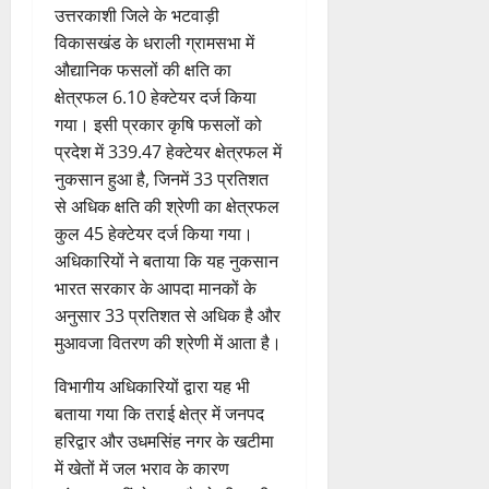
August
”
ल
मं
चै
किं
हीं
उत्तरकाशी जिले के भटवाड़ी
ची
ग
2026
ह
भा
दि
नी
ग
स
ई
विकासखंड के धराली ग्रामसभा में
म
स्क
र
,
प
क
0
औद्यानिक फसलों की क्षति का
7
चिं
र
न
4
शि
री
ती
August
5
क्षेत्रफल 6.10 हेक्टेयर दर्ज किया
त
ब
वा
क्षा
क्ष
”
2026
August
न
गया। इसी प्रकार कृषि फसलों को
ने
राष्ट्रीय न्यूज
पा
में
ण
2026
दे
स
म
रा
प्रदेश में 339.47 हेक्टेयर क्षेत्रफल में
0
अ
स
5
श
ब
हा
में
ध्या
0
नुकसान हुआ है, जिनमें 33 प्रतिशत
फ
August
की
के
स
डॉ
त्म
ल
से अधिक क्षति की श्रेणी का क्षेत्रफल
2026
प
भ
चि
5
.
को
,
कुल 45 हेक्टेयर दर्ज किया गया।
ह
ले
व
प्र
0
शा
त
अधिकारियों ने बताया कि यह नुकसान
ली
के
,
फु
मि
क
भारत सरकार के आपदा मानकों के
वं
लि
ए
ल्ल
ल
नी
दे
अनुसार 33 प्रतिशत से अधिक है और
ए
आ
चं
क
की
भा
क
ई
द्र
मुआवजा वितरण की श्रेणी में आता है।
र
प
र
र
सी
रा
ने
री
त
विभागीय अधिकारियों द्वारा यह भी
ते
सी
य
का
क्ष
फ्रे
हैं
ने
बताया गया कि तराई क्षेत्र में जनपद
ज
आ
णों
ट
,
जा
यं
हरिद्वार और उधमसिंह नगर के खटीमा
ह्वा
में
ई
इ
री
ती
न
में खेतों में जल भराव के कारण
मि
ए
स
की
स