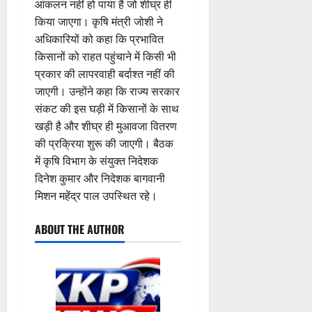
ली
आंकलन नहीं हो पाया है जो शीघ्र ही
म
लि
न
मा
ब
7
किया जाएगा। कृषि मंत्री जोशी ने
यू
ए
ई
रो
ड़ी
August
अधिकारियों को कहा कि प्रभावित
का
बु
सं
ह
स
2026
किसानों को राहत पहुंचाने में किसी भी
इ
रा
ग
पू
फ
म
ई
0
प्रकार की लापरवाही बर्दाश्त नहीं की
ठ
र्व
ल
र
ह
ना
क
जाएगी। उन्होंने कहा कि राज्य सरकार
ता
जें
में
त्म
म
संकट की इस घड़ी में किसानों के साथ
सी
छू
क
ना
खड़ी है और शीघ्र ही मुआवजा वितरण
4
ब्रे
न
सू
ई
August
की प्रक्रिया शुरू की जाएगी। बैठक
किं
हीं
ची
ग
2026
में कृषि विभाग के संयुक्त निदेशक
ग
स
ई
दिनेश कुमार और निदेशक बागवानी
प
क
0
7
री
मिशन महेंद्र पाल उपस्थित रहे।
ती
August
5
क्ष
”
2026
August
ण
ABOUT THE AUTHOR
2026
0
स
5
0
फ
August
ल
2026
,
0
त