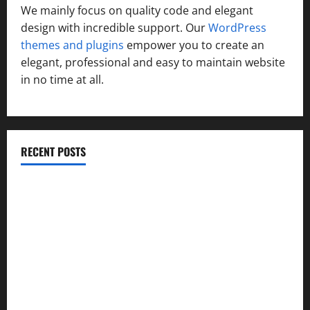
We mainly focus on quality code and elegant
design with incredible support. Our
WordPress
themes and plugins
empower you to create an
elegant, professional and easy to maintain website
in no time at all.
RECENT POSTS
विकास की रफ्तार के बीच युवाओं की बढ़ती बेचैनी, शिक्षा में अध्यात्म को
शामिल करने का आह्वान
उत्तराखंड कांग्रेस में अनिल भास्कर बने महासचिव, एआईसीसी ने जारी
की नई संगठनात्मक सूची
सरस्वती शिशु मंदिर नवापारा में डॉ. प्रफुल्ल चंद्र राय जयंती
समारोहपूर्वक मनाई गई