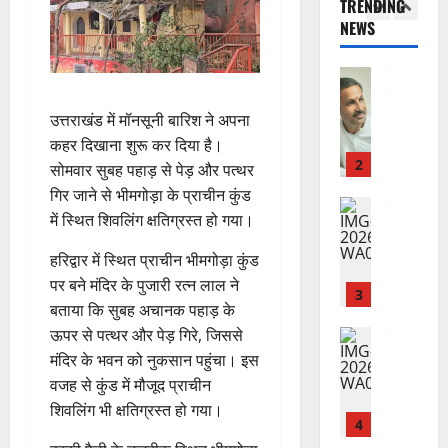
TRENDING
स
भा
क
ई
द्र
NEWS
की
र
1
र
सी
रा
र
त
ते
सी
य
फ्ता
उत्‍तराखण्‍ड
फ्रे
हैं
ने
ज
हरिद्वार
र
ट
,
जा
यं
उ
के
उत्तराखंड में मॉनसूनी बारिश ने अपना
ई
इ
री
ती
त्त
बी
ए
कहर दिखाना शुरू कर दिया है।
स
की
स
रा
च
2
म
लि
न
मा
सोमवार सुबह पहाड़ से पेड़ और पत्थर
खं
यु
यू
ए
ई
रो
गिर जाने से भीमगोड़ा के प्राचीन कुंड
ड
राष्ट्रीय
वा
का
बु
सं
ह
में स्थित शिवलिंग क्षतिग्रस्त हो गया।
कां
स
ओं
इ
रा
ग
पू
ग्रे
र
की
म
ई
ठ
र्व
हरिद्वार में स्थित प्राचीन भीमगोड़ा कुंड
स
स्व
ब
र
ह
ना
क
पर बने मंदिर के पुजारी रत्न लाल ने
में
ती
3
ढ़
जें
में
त्म
म
बताया कि सुबह अचानक पहाड़ के
अ
शि
ती
सी
छू
क
ना
नि
ऊपर से पत्थर और पेड़ गिरे, जिससे
शु
राष्ट्रीय
बे
ब्रे
न
सू
ई
”
ल
मं
मंदिर के भवन को नुकसान पहुंचा। इस
चै
किं
हीं
ची
ग
ह
भा
दि
नी
वजह से कुंड में मौजूद प्राचीन
ग
स
ई
म
स्क
र
,
प
क
शिवलिंग भी क्षतिग्रस्त हो गया।
7
चिं
र
न
4
शि
री
ती
August
5
त
ब
वा