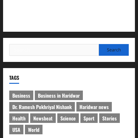
”हम चिंतन सबके भले के लिए करते हैं, इसलिए बुराई हमें छू नहीं सकती”
देश की पहली वंदे भारत फ्रेट ईएमयू का इमरजेंसी ब्रेकिंग परीक्षण
सफल, तकनीकी परीक्षणों में मिली बड़ी सफलता
Search
for:
TAGS
Business
Business in Haridwar
Dr. Ramesh Pokhriyal Nishank
Haridwar news
Health
Newsbeat
Science
Sport
Stories
USA
World