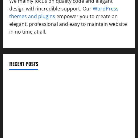
We mainly focus on quality code and elegant
design with incredible support. Our
WordPress
themes and plugins
empower you to create an
elegant, professional and easy to maintain website
in no time at all.
RECENT POSTS
विकास की रफ्तार के बीच युवाओं की बढ़ती बेचैनी, शिक्षा में अध्यात्म को
शामिल करने का आह्वान
उत्तराखंड कांग्रेस में अनिल भास्कर बने महासचिव, एआईसीसी ने जारी
की नई संगठनात्मक सूची
सरस्वती शिशु मंदिर नवापारा में डॉ. प्रफुल्ल चंद्र राय जयंती
समारोहपूर्वक मनाई गई