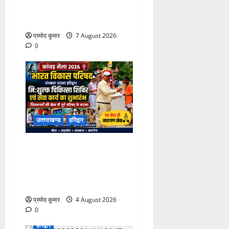
भास्कर बने महासचिव, एआईसीसी
ने जारी की नई संगठनात्मक सूची
प्रमोद कुमार
7 August 2026
0
उत्‍तराखण्‍ड
हरिद्वार
कांवड़ मेले में भारत विकास परिषद
का सेवा अभियान, निःशुल्क
चिकित्सा शिविर में शिवभक्तों को
मिल रही स्वास्थ्य सुविधाएं
प्रमोद कुमार
4 August 2026
0
हरिद्वार