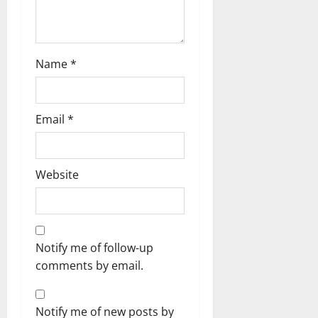
स
n
5
0
फ
August
ल
2026
,
0
Name
*
त
क
नी
की
Email
*
प
री
क्ष
णों
Website
में
मि
ली
ब
Notify me of follow-up
ड़ी
comments by email.
स
फ
ल
Notify me of new posts by
ता