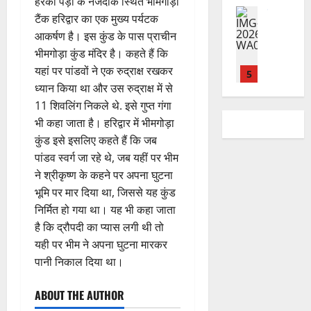
क्षा
हरकी पैड़ी के नजदीक स्थित भीमगोड़ा
क्ष
”
2026
August
न
ने
राष्ट्रीय न्यूज
पा
में
ण
टैंक हरिद्वार का एक मुख्य पर्यटक
2026
दे
स
म
रा
0
अ
स
आकर्षण है। इस कुंड के पास प्राचीन
5
श
ब
हा
में
ध्या
0
फ
August
भीमगोड़ा कुंड मंदिर है। कहते हैं कि
की
के
स
डॉ
त्म
ल
2026
यहां पर पांडवों ने एक रुद्राक्ष रखकर
प
भ
चि
5
.
को
,
ह
ध्यान किया था और उस रुद्राक्ष में से
ले
व
प्र
0
शा
त
ली
राष्ट्रीय न्यूज
के
,
फु
11 शिवलिंग निकले थे. इसे गुप्त गंगा
मि
क
वि
वं
लि
ए
ल्ल
भी कहा जाता है। हरिद्वार में भीमगोड़ा
ल
नी
का
दे
ए
आ
चं
क
की
कुंड इसे इसलिए कहते हैं कि जब
स
भा
क
ई
द्र
र
प
पांडव स्वर्ग जा रहे थे, जब यहीं पर भीम
की
र
1
र
सी
रा
ने
री
ने श्रीकृष्‍ण के कहने पर अपना घुटना
र
त
ते
सी
य
का
क्ष
भूमि पर मार दिया था, जिससे यह कुंड
फ्ता
उत्‍तराखण्‍ड
फ्रे
हैं
ने
ज
आ
णों
हरिद्वार
र
ट
निर्मित हो गया था। यह भी कहा जाता
,
जा
यं
ह्वा
में
उ
के
ई
इ
री
है कि द्रौपदी का प्यास लगी थी तो
ती
न
मि
त्त
बी
ए
स
की
स
यही पर भीम ने अपना घुटना मारकर
ली
रा
च
2
म
लि
न
मा
पानी निकाल दिया था।
ब
7
खं
यु
यू
ए
ई
रो
ड़ी
August
ड
राष्ट्रीय
वा
का
बु
सं
ह
स
2026
ABOUT THE AUTHOR
कां
स
ओं
इ
रा
ग
पू
फ