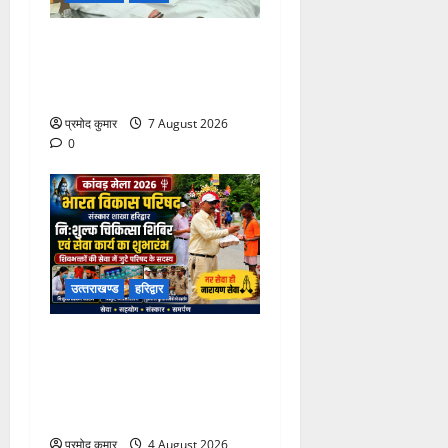
उत्तराखंड कांग्रेस में अनिल
भास्कर बने महासचिव, एआईसीसी
ने जारी की नई संगठनात्मक सूची
प्रमोद कुमार
7 August 2026
0
उत्‍तराखण्‍ड
हरिद्वार
कांवड़ मेले में भारत विकास परिषद
का सेवा अभियान, निःशुल्क
चिकित्सा शिविर में शिवभक्तों को
मिल रही स्वास्थ्य सुविधाएं
प्रमोद कुमार
4 August 2026