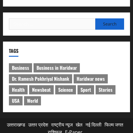
Search
for:
TAGS
Business
Business in Haridwar
Dr. Ramesh Pokhriyal Nishank
Haridwar news
Health
Newsbeat
Science
Sport
Stories
USA
World
उत्‍तराखण्‍ड
उत्‍तर प्रदेश
राष्ट्रीय न्यूज
खेल
नई दिल्ली
फिल्‍म जगत
राशिफल
E-Paper