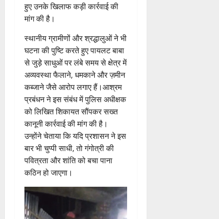
न
मि
हुए उनके खिलाफ कड़ी कार्रवाई की
ए
स
की
स
ली
म
लि
मांग की है।
न
मा
ब
7
यू
ए
ई
रो
ड़ी
August
स्थानीय ग्रामीणों और श्रद्धालुओं ने भी
का
बु
सं
ह
स
2026
इ
घटना की पुष्टि करते हुए पायलट बाबा
रा
ग
पू
फ
म
ई
0
ठ
र्व
से जुड़े साधुओं पर लंबे समय से क्षेत्र में
ल
र
ह
ना
क
अव्यवस्था फैलाने, धमकाने और ज़मीन
ता
जें
में
त्म
म
कब्जाने जैसे आरोप लगाए हैं।आश्रम
सी
छू
क
ना
प्रबंधन ने इस संबंध में पुलिस अधीक्षक
4
ब्रे
न
सू
ई
August
को लिखित शिकायत सौंपकर सख्त
किं
हीं
ची
ग
2026
कानूनी कार्रवाई की मांग की है।
ग
स
ई
प
उन्होंने चेताया कि यदि प्रशासन ने इस
क
0
7
री
ती
बार भी चुप्पी साधी, तो गंगोत्री की
August
5
क्ष
”
2026
पवित्रता और शांति को बचा पाना
August
ण
2026
कठिन हो जाएगा।
0
स
5
0
फ
August
ल
2026
,
0