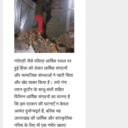
त
क
नी
की
प
री
क्ष
णों
में
मि
गंगोत्री जैसे पवित्र धार्मिक स्थल पर
ली
हुई हिंसा को लेकर धार्मिक संगठनों
ब
और सामाजिक संस्थाओं ने गहरी चिंता
ड़ी
और खेद व्यक्त किया है। तपो गंगा
स
ध्यान कुटीर के साधु-संतों सहित
फ
ल
विभिन्न धार्मिक संगठनों का मानना है
ता
कि इस प्रकार की घटनाएँ न केवल
अत्यंत दुर्भाग्यपूर्ण हैं, बल्कि यह
4
उत्तराखंड की धार्मिक और सांस्कृतिक
August
गरिमा के लिए भी एक गंभीर खतरा
2026