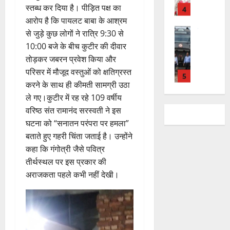
डॉ
त्म
ल
2026
स्तब्ध कर दिया है। पीड़ित पक्ष का
प
भ
चि
5
.
को
,
आरोप है कि पायलट बाबा के आश्रम
ह
ले
व
प्र
0
शा
त
ली
राष्ट्रीय न्यूज
के
से जुड़े कुछ लोगों ने रात्रि 9:30 से
,
फु
मि
क
वि
वं
लि
ए
ल्ल
10:00 बजे के बीच कुटीर की दीवार
ल
नी
का
दे
ए
आ
चं
क
तोड़कर जबरन प्रवेश किया और
की
स
भा
क
ई
द्र
र
प
परिसर में मौजूद वस्तुओं को क्षतिग्रस्त
की
र
1
र
सी
रा
ने
री
करने के साथ ही कीमती सामग्री उठा
र
त
ते
सी
य
का
क्ष
ले गए।कुटीर में रह रहे 109 वर्षीय
फ्ता
उत्‍तराखण्‍ड
फ्रे
हैं
ने
ज
आ
णों
हरिद्वार
र
वरिष्ठ संत रामानंद सरस्वती ने इस
ट
,
जा
यं
ह्वा
में
उ
के
ई
घटना को “सनातन परंपरा पर हमला”
इ
री
ती
न
मि
त्त
बी
ए
स
की
स
बताते हुए गहरी चिंता जताई है। उन्होंने
ली
रा
च
2
म
लि
न
मा
कहा कि गंगोत्री जैसे पवित्र
ब
7
खं
यु
यू
ए
ई
रो
ड़ी
तीर्थस्थल पर इस प्रकार की
August
ड
राष्ट्रीय
वा
का
बु
सं
ह
स
2026
अराजकता पहले कभी नहीं देखी।
कां
स
ओं
इ
रा
ग
पू
फ
ग्रे
र
की
म
ई
0
ठ
र्व
ल
स
स्व
ब
र
ह
ना
क
ता
में
ती
3
ढ़
जें
में
त्म
म
अ
शि
ती
सी
छू
क
ना