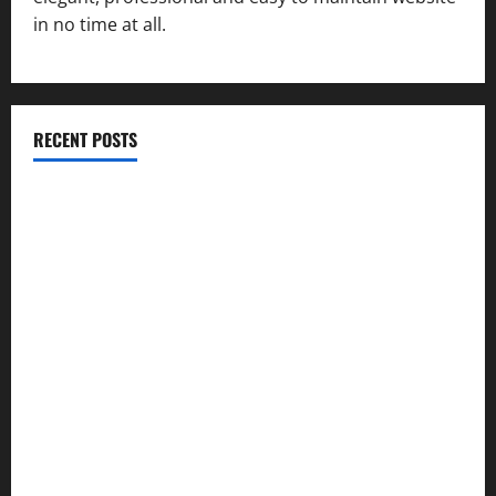
in no time at all.
RECENT POSTS
विकास की रफ्तार के बीच युवाओं की बढ़ती बेचैनी, शिक्षा में अध्यात्म को
शामिल करने का आह्वान
उत्तराखंड कांग्रेस में अनिल भास्कर बने महासचिव, एआईसीसी ने जारी
की नई संगठनात्मक सूची
सरस्वती शिशु मंदिर नवापारा में डॉ. प्रफुल्ल चंद्र राय जयंती
समारोहपूर्वक मनाई गई
”हम चिंतन सबके भले के लिए करते हैं, इसलिए बुराई हमें छू नहीं सकती”
देश की पहली वंदे भारत फ्रेट ईएमयू का इमरजेंसी ब्रेकिंग परीक्षण
सफल, तकनीकी परीक्षणों में मिली बड़ी सफलता