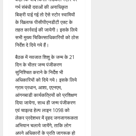
श
ब
हा
में
निः
0
0
फ
August
गर्भ संबंधी दवाओं की अनाधिकृत
की
के
स
डॉ
शु
ल
2026
प
भ
बिक्री पाई गई तो ऐसे स्टोर स्वामियों
चि
4
.
ल्क
,
ह
ले
व
प्र
चि
के खिलाफ पीसीपीएनडीटी एक्ट के
0
त
ली
उत्‍तराखण्‍ड
के
,
फु
कि
तहत कार्रवाई की जायेगी। इसके लिये
क
हरिद्वार
वं
लि
ए
ल्ल
त्सा
नी
सभी मुख्य चिकित्साधिकारियों को ठोस
कां
दे
ए
आ
चं
शि
की
निर्देश दे दिये गये हैं।
व
भा
क
ई
द्र
वि
प
ड़
र
5
र
सी
रा
र
री
बैठक में नवजात शिशु के जन्म के 21
मे
त
ते
सी
य
में
क्ष
दिन के भीतर जन्म पंजीकरण
ले
फ्रे
हैं
ने
ज
शि
णों
सुनिश्चित कराने के निर्देश भी
में
ट
,
जा
यं
व
में
भा
अधिकारियों को दिये गये। इसके लिये
ई
इ
री
ती
भ
मि
र
ए
ग्राम प्रधान, आशा, एएनएम,
स
की
स
क्तों
ली
त
म
लि
न
आंगनबाडी कार्यकत्रियों को प्रशिक्षण
मा
को
ब
वि
यू
ए
ई
रो
मि
दिया जायेगा, साथ ही जन्म पंजीकरण
ड़ी
का
का
बु
सं
ह
ल
एवं चाइल्ड हेल्प लाइन 1098 को
स
स
इ
रा
ग
पू
र
फ
लेकर प्रदेशभर में वृहद जनजागरूकता
प
म
ई
ठ
र्व
ही
ल
अभियान चलाये जायेंगे, ताकि लोग
रि
र
ह
ना
क
स्वा
ता
ष
अपने अधिकारों के प्रति जागरूक हो
जें
में
त्म
म
स्थ्य