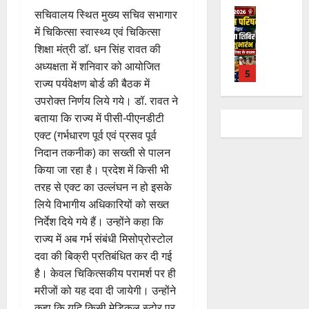
ते
सी
य
में
क्ष
ले
उत्‍तराखण्‍ड
फ्रे
सचिवालय स्थित मुख्य सचिव सभागार
हैं
ने
ज
शि
णों
में
हरिद्वार
ट
,
जा
यं
में चिकित्सा स्वास्थ्य एवं चिकित्सा
व
में
उ
भा
ई
इ
री
ती
भ
शिक्षा मंत्री डॉ. धन सिंह रावत की
मि
त्त
र
ए
स
की
स
क्तों
ली
अध्यक्षता में शनिवार को आयोजित
रा
त
1
म
लि
न
मा
को
ब
राज्य पर्यवेक्षण बोर्ड की बैठक में
खं
वि
यू
ए
ई
रो
मि
ड़ी
ड
उपरोक्त निर्णय लिये गये। डॉ. रावत ने
का
राष्ट्रीय
का
बु
सं
ह
ल
स
कां
स
स
बताया कि राज्य में पीसी-पीएनडीटी
इ
रा
ग
पू
र
फ
ग्रे
र
प
म
एक्ट (गर्भधारण पूर्व एवं प्रसव पूर्व
ई
ठ
र्व
ही
ल
स
स्व
रि
र
ह
ना
निदान तकनीक) का सख्ती से पालन
क
स्वा
ता
में
ती
ष
2
जें
में
त्म
म
स्थ्य
किया जा रहा है। प्रदेश में किसी भी
अ
शि
द
सी
छू
क
ना
सु
तरह से एक्ट का उल्लंघन न हो इसके
नि
4
शु
का
राष्ट्रीय
ब्रे
न
सू
ई
वि
लिये विभागीय अधिकारियों को सख्त
August
”
ल
मं
से
किं
हीं
ची
ग
धा
2026
ह
भा
निर्देश दिये गये हैं। उन्होंने कहा कि
दि
वा
ग
स
ई
एं
म
स्क
र
अ
राज्य में अब गर्भ संबंधी मिसोप्रोस्टोल
प
क
0
7
चिं
र
न
भि
3
दवा की बिक्री प्रतिबंधित कर दी गई
री
ती
August
5
4
त
ब
वा
या
क्ष
”
है। केवल चिकित्सकीय परामर्श पर ही
2026
August
August
न
ने
राष्ट्रीय न्यूज
पा
न
ण
मरीजों को यह दवा दी जायेगी। उन्होंने
2026
2026
दे
स
म
रा
,
0
स
5
कहा कि यदि किसी मेडिकल स्टोर पर