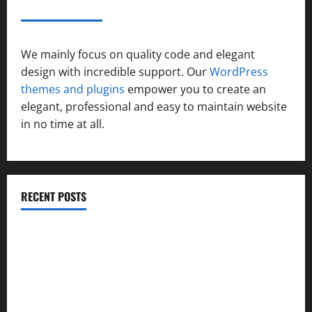
ABOUT AF THEMES
We mainly focus on quality code and elegant
design with incredible support. Our
WordPress
themes and plugins
empower you to create an
elegant, professional and easy to maintain website
in no time at all.
RECENT POSTS
उत्तराखंड कांग्रेस में अनिल भास्कर बने महासचिव, एआईसीसी ने जारी
की नई संगठनात्मक सूची
सरस्वती शिशु मंदिर नवापारा में डॉ. प्रफुल्ल चंद्र राय जयंती
समारोहपूर्वक मनाई गई