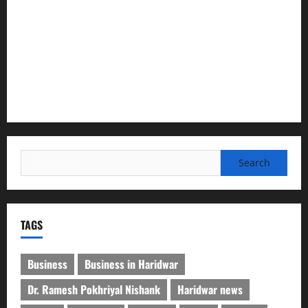
”हम चिंतन सबके भले के लिए करते हैं, इसलिए बुराई हमें छू नहीं सकती”
देश की पहली वंदे भारत फ्रेट ईएमयू का इमरजेंसी ब्रेकिंग परीक्षण
सफल, तकनीकी परीक्षणों में मिली बड़ी सफलता
कांवड़ मेले में भारत विकास परिषद का सेवा अभियान, निःशुल्क
चिकित्सा शिविर में शिवभक्तों को मिल रही स्वास्थ्य सुविधाएं
Search
for:
TAGS
Business
Business in Haridwar
Dr. Ramesh Pokhriyal Nishank
Haridwar news