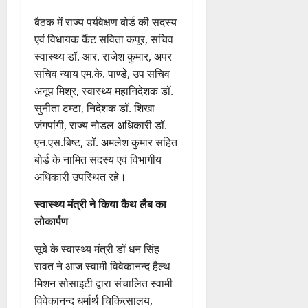
व
में
भ
मि
बैठक में राज्य पर्यवेक्षण बोर्ड की सदस्य
क्तों
ली
एवं विधायक कैंट सविता कपूर, सचिव
को
ब
स्वास्थ्य डॉ. आर. राजेश कुमार, अपर
मि
ड़ी
सचिव न्याय एम.के. पाण्डे, उप सचिव
ल
स
अनूप मिश्र, स्वास्थ्य महानिदेशक डॉ.
र
फ
ही
सुनीता टम्टा, निदेशक डॉ. शिखा
ल
स्वा
जंगपांगी, राज्य नोडल अधिकारी डॉ.
ता
स्थ्य
एन.एस.बिष्ट, डॉ. अमलेश कुमार सहित
सु
बोर्ड के नामित सदस्य एवं विभागीय
4
वि
August
अधिकारी उपस्थित रहे।
धा
2026
एं
स्वास्थ्य मंत्री ने किया कैथ लैब का
0
लोकार्पण
4
August
सूबे के स्वास्थ्य मंत्री डॉ धन सिंह
2026
रावत ने आज स्वामी विवेकानन्द हैल्थ
मिशन सोसाइटी द्वारा संचालित स्वामी
0
विवेकानन्द धर्मार्थ चिकित्सालय,