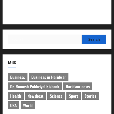
देश की पहली वंदे भारत फ्रेट ईएमयू का इमरजेंसी ब्रेकिंग परीक्षण
सफल, तकनीकी परीक्षणों में मिली बड़ी सफलता
Search
for:
TAGS
Business
Business in Haridwar
Dr. Ramesh Pokhriyal Nishank
Haridwar news
Health
Newsbeat
Science
Sport
Stories
USA
World