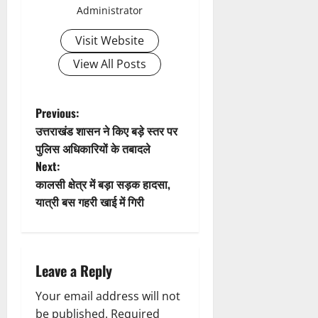
ली
म
Administrator
लि
न
मा
ब
7
यू
ए
ई
रो
ड़ी
August
Visit Website
का
बु
सं
ह
स
2026
इ
रा
ग
पू
View All Posts
फ
म
ई
0
ठ
र्व
ल
र
ह
ना
क
ता
जें
में
त्म
म
P
Previous:
सी
छू
क
ना
उत्तराखंड शासन ने किए बड़े स्तर पर
4
ब्रे
न
सू
ई
o
August
पुलिस अधिकारियों के तबादले
किं
हीं
ची
ग
2026
Next:
ग
स
s
ई
प
कालसी क्षेत्र में बड़ा सड़क हादसा,
क
0
7
री
t
ती
यात्री बस गहरी खाई में गिरी
August
5
क्ष
”
2026
August
n
ण
2026
0
स
5
a
0
फ
August
Leave a Reply
ल
2026
v
,
Your email address will not
0
त
be published.
Required