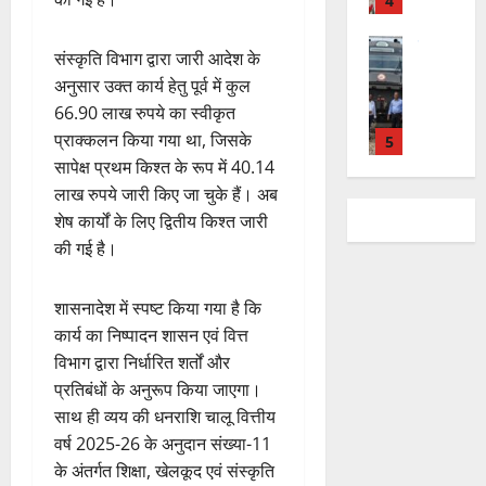
भ
चि
5
.
को
,
ह
ले
व
प्र
0
शा
त
ली
राष्ट्रीय न्यूज
के
,
फु
मि
क
संस्कृति विभाग द्वारा जारी आदेश के
वि
वं
लि
ए
ल्ल
ल
नी
अनुसार उक्त कार्य हेतु पूर्व में कुल
का
दे
ए
आ
चं
क
की
66.90 लाख रुपये का स्वीकृत
स
भा
क
ई
द्र
र
प
की
प्राक्कलन किया गया था, जिसके
र
1
र
सी
रा
ने
री
र
त
ते
सापेक्ष प्रथम किश्त के रूप में 40.14
सी
य
का
क्ष
फ्ता
उत्‍तराखण्‍ड
फ्रे
हैं
ने
ज
लाख रुपये जारी किए जा चुके हैं। अब
आ
णों
हरिद्वार
र
ट
,
जा
यं
ह्वा
शेष कार्यों के लिए द्वितीय किश्त जारी
में
उ
के
ई
इ
री
ती
न
मि
की गई है।
त्त
बी
ए
स
की
स
ली
रा
च
2
म
लि
न
मा
ब
7
खं
यु
यू
शासनादेश में स्पष्ट किया गया है कि
ए
ई
रो
ड़ी
August
ड
राष्ट्रीय
वा
का
बु
सं
कार्य का निष्पादन शासन एवं वित्त
ह
स
2026
कां
स
ओं
इ
रा
ग
पू
विभाग द्वारा निर्धारित शर्तों और
फ
ग्रे
र
की
म
ई
0
ठ
र्व
प्रतिबंधों के अनुरूप किया जाएगा।
ल
स
स्व
ब
र
ह
ना
क
ता
साथ ही व्यय की धनराशि चालू वित्तीय
में
ती
3
ढ़
जें
में
त्म
म
अ
वर्ष 2025-26 के अनुदान संख्या-11
शि
ती
सी
छू
क
ना
नि
4
शु
राष्ट्रीय
के अंतर्गत शिक्षा, खेलकूद एवं संस्कृति
बे
ब्रे
न
सू
ई