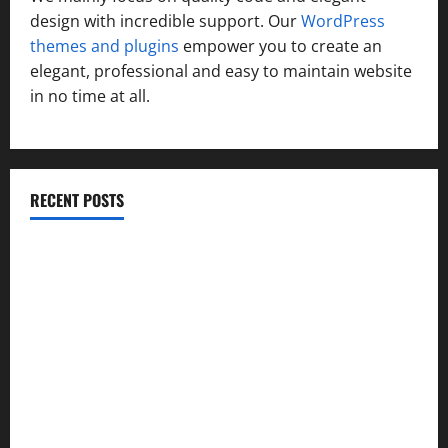
design with incredible support. Our
WordPress
themes and plugins
empower you to create an
elegant, professional and easy to maintain website
in no time at all.
RECENT POSTS
विकास की रफ्तार के बीच युवाओं की बढ़ती बेचैनी, शिक्षा में अध्यात्म को
शामिल करने का आह्वान
उत्तराखंड कांग्रेस में अनिल भास्कर बने महासचिव, एआईसीसी ने जारी
की नई संगठनात्मक सूची
सरस्वती शिशु मंदिर नवापारा में डॉ. प्रफुल्ल चंद्र राय जयंती
समारोहपूर्वक मनाई गई
”हम चिंतन सबके भले के लिए करते हैं, इसलिए बुराई हमें छू नहीं सकती”