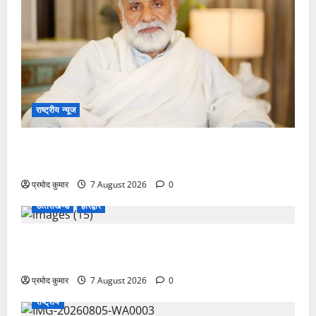
राष्ट्रीय न्यूज
विकास की रफ्तार के बीच युवाओं की बढ़ती बेचैनी, शिक्षा में
अध्यात्म को शामिल करने का आह्वान
प्रमोद कुमार
7 August 2026
0
उत्‍तराखण्‍ड
हरिद्वार
उत्तराखंड कांग्रेस में अनिल भास्कर बने महासचिव, एआईसीसी
ने जारी की नई संगठनात्मक सूची
प्रमोद कुमार
7 August 2026
0
राष्ट्रीय