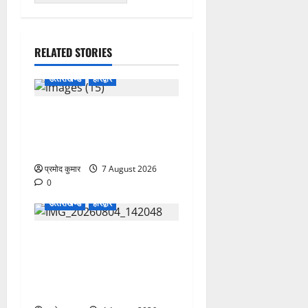
RELATED STORIES
उत्‍तराखण्‍ड
हरिद्वार
उत्तराखंड कांग्रेस में अनिल
भास्कर बने महासचिव, एआईसीसी
ने जारी की नई संगठनात्मक सूची
प्रमोद कुमार
7 August 2026
0
उत्‍तराखण्‍ड
हरिद्वार
कांवड़ मेले में भारत विकास परिषद
का सेवा अभियान, निःशुल्क
चिकित्सा शिविर में शिवभक्तों को
मिल रही स्वास्थ्य सुविधाएं