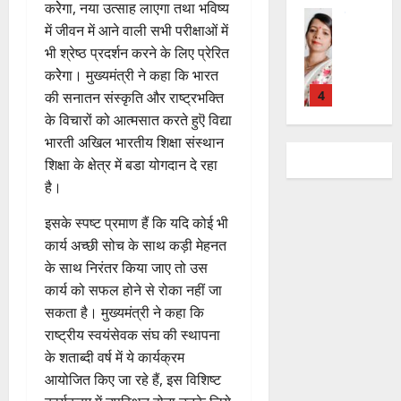
ती
सी
छू
क
ना
करेेगा, नया उत्साह लाएगा तथा भविष्य
नि
शु
राष्ट्रीय
बे
ब्रे
न
सू
ई
में जीवन में आने वाली सभी परीक्षाओं में
”
ल
मं
चै
किं
हीं
ची
ग
भी श्रेष्ठ प्रदर्शन करने के लिए प्रेरित
ह
भा
दि
नी
ग
स
ई
म
स्क
करेेगा। मुख्यमंत्री ने कहा कि भारत
र
,
प
क
7
चिं
र
न
4
की सनातन संस्कृति और राष्ट्रभक्ति
शि
री
ती
August
5
त
ब
वा
क्षा
के विचारों को आत्मसात करते हुऎ विद्या
क्ष
”
2026
August
न
ने
राष्ट्रीय न्यूज
पा
में
ण
भारती अखिल भारतीय शिक्षा संस्थान
2026
दे
स
म
रा
0
अ
स
शिक्षा के क्षेत्र में बडा योगदान दे रहा
5
श
ब
हा
में
ध्या
0
फ
August
है।
की
के
स
डॉ
त्म
ल
2026
प
भ
चि
5
.
को
,
इसके स्पष्ट प्रमाण हैं कि यदि कोई भी
ह
ले
व
प्र
0
शा
त
कार्य अच्छी सोच के साथ कड़ी मेहनत
ली
राष्ट्रीय न्यूज
के
,
फु
मि
क
वि
के साथ निरंतर किया जाए तो उस
वं
लि
ए
ल्ल
ल
नी
का
दे
कार्य को सफल होने से रोका नहीं जा
ए
आ
चं
क
की
स
भा
क
ई
द्र
सकता है। मुख्यमंत्री ने कहा कि
र
प
की
र
1
र
सी
रा
राष्ट्रीय स्वयंसेवक संघ की स्थापना
ने
री
र
त
ते
सी
य
का
क्ष
के शताब्दी वर्ष में ये कार्यक्रम
फ्ता
उत्‍तराखण्‍ड
फ्रे
हैं
ने
ज
आ
णों
आयोजित किए जा रहे हैं, इस विशिष्ट
हरिद्वार
र
ट
,
जा
यं
ह्वा
में
उ