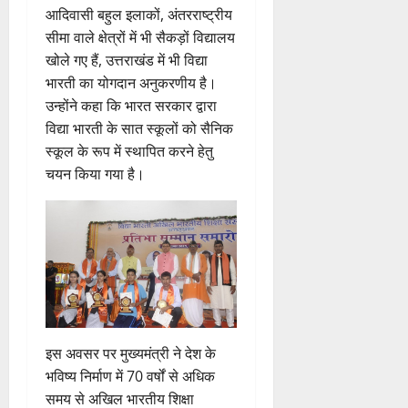
किं
हीं
ची
ग
2026
आदिवासी बहुल इलाकों, अंतरराष्ट्रीय
ग
स
ई
सीमा वाले क्षेत्रों में भी सैकड़ों विद्यालय
प
क
0
7
खोले गए हैं, उत्तराखंड में भी विद्या
री
ती
August
5
क्ष
भारती का योगदान अनुकरणीय है।
”
2026
August
ण
उन्होंने कहा कि भारत सरकार द्वारा
2026
0
स
विद्या भारती के सात स्कूलों को सैनिक
5
0
फ
August
स्कूल के रूप में स्थापित करने हेतु
ल
2026
चयन किया गया है।
,
0
त
क
नी
की
प
री
क्ष
णों
इस अवसर पर मुख्यमंत्री ने देश के
में
भविष्य निर्माण में 70 वर्षों से अधिक
मि
समय से अखिल भारतीय शिक्षा
ली