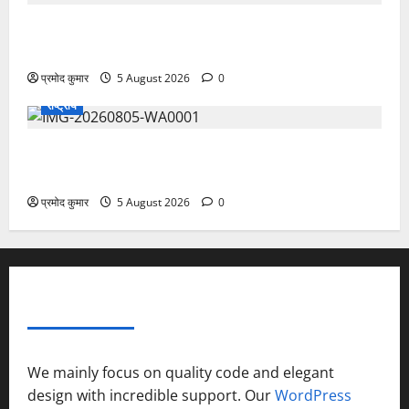
सरस्वती शिशु मंदिर नवापारा में डॉ. प्रफुल्ल चंद्र राय जयंती
समारोहपूर्वक मनाई गई
प्रमोद कुमार
5 August 2026
0
राष्ट्रीय
”हम चिंतन सबके भले के लिए करते हैं, इसलिए बुराई हमें छू नहीं
सकती”
प्रमोद कुमार
5 August 2026
0
ABOUT AF THEMES
We mainly focus on quality code and elegant
design with incredible support. Our
WordPress