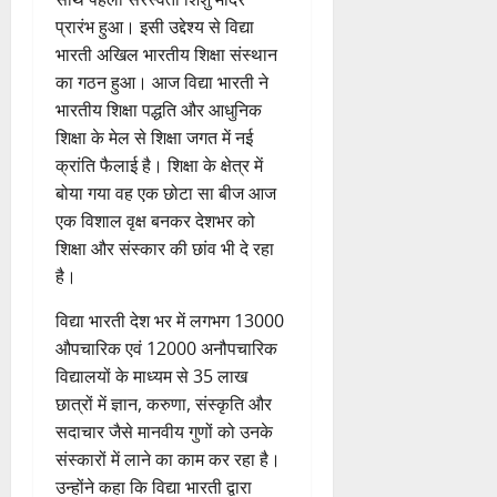
ह
ले
व
प्र
0
शा
त
प्रारंभ हुआ। इसी उद्देश्य से विद्या
ली
के
,
फु
मि
क
भारती अखिल भारतीय शिक्षा संस्थान
वं
लि
ए
ल्ल
ल
नी
का गठन हुआ। आज विद्या भारती ने
दे
ए
आ
चं
क
की
भा
भारतीय शिक्षा पद्धति और आधुनिक
क
ई
द्र
र
प
र
र
सी
रा
शिक्षा के मेल से शिक्षा जगत में नई
ने
री
त
ते
सी
य
क्रांति फैलाई है। शिक्षा के क्षेत्र में
का
क्ष
फ्रे
हैं
ने
ज
आ
णों
बोया गया वह एक छोटा सा बीज आज
ट
,
जा
यं
ह्वा
में
एक विशाल वृक्ष बनकर देशभर को
ई
इ
री
ती
न
मि
शिक्षा और संस्कार की छांव भी दे रहा
ए
स
की
स
ली
है।
म
लि
न
मा
ब
7
यू
ए
ई
रो
ड़ी
August
विद्या भारती देश भर में लगभग 13000
का
बु
सं
ह
स
2026
औपचारिक एवं 12000 अनौपचारिक
इ
रा
ग
पू
फ
विद्यालयों के माध्यम से 35 लाख
म
ई
0
ठ
र्व
ल
र
ह
छात्रों में ज्ञान, करुणा, संस्कृति और
ना
क
ता
जें
में
त्म
म
सदाचार जैसे मानवीय गुणों को उनके
सी
छू
क
ना
संस्कारों में लाने का काम कर रहा है।
4
ब्रे
न
सू
ई
उन्होंने कहा कि विद्या भारती द्वारा
August