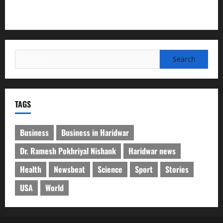
देश की पहली वंदे भारत फ्रेट ईएमयू का इमरजेंसी ब्रेकिंग परीक्षण
सफल, तकनीकी परीक्षणों में मिली बड़ी सफलता
Search
for:
TAGS
Business
Business in Haridwar
Dr. Ramesh Pokhriyal Nishank
Haridwar news
Health
Newsbeat
Science
Sport
Stories
USA
World