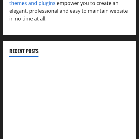
themes and plugins
empower you to create an
elegant, professional and easy to maintain website
in no time at all.
RECENT POSTS
विकास की रफ्तार के बीच युवाओं की बढ़ती बेचैनी, शिक्षा में अध्यात्म को
शामिल करने का आह्वान
उत्तराखंड कांग्रेस में अनिल भास्कर बने महासचिव, एआईसीसी ने जारी
की नई संगठनात्मक सूची
सरस्वती शिशु मंदिर नवापारा में डॉ. प्रफुल्ल चंद्र राय जयंती
समारोहपूर्वक मनाई गई
”हम चिंतन सबके भले के लिए करते हैं, इसलिए बुराई हमें छू नहीं सकती”