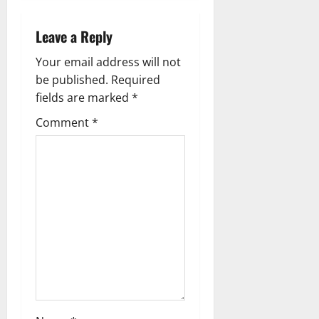
a
Leave a Reply
v
Your email address will not
i
be published.
Required
g
fields are marked
*
Comment
*
a
t
i
o
n