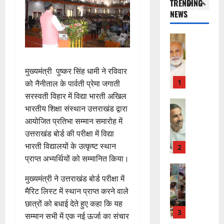
TRENDING
की
के
स
डॉ
NEWS
प
भ
चि
5
.
ह
ले
व
प्र
ली
राष्ट्रीय न्यूज
के
,
फु
वि
वं
लि
ए
ल्ल
का
दे
ए
आ
चं
स
मुख्यमंत्री पुष्कर सिंह धामी ने रविवार
भा
क
ई
द्र
की
र
1
र
को नैनीताल के पार्वती प्रेमा जगाती
सी
रा
र
त
ते
सी
य
सरस्वती विहार में विद्या भारती अखिल
फ्ता
उत्‍तराखण्‍ड
फ्रे
हैं
ने
ज
भारतीय शिक्षा संस्थान उत्तराखंड द्वारा
हरिद्वार
र
ट
,
जा
यं
आयोजित प्रतिभा सम्मान समारोह में
उ
के
ई
इ
री
ती
उत्तराखंड बोर्ड की परीक्षा में विद्या
त्त
बी
ए
स
की
स
रा
भारती विद्यालयों के उत्कृष्ट स्थान
च
2
म
लि
न
मा
खं
यु
प्राप्त अभ्यर्थियों को सम्मानित किया।
यू
ए
ई
रो
ड
राष्ट्रीय
वा
का
बु
सं
ह
कां
स
मुख्यमंत्री ने उत्तराखंड बोर्ड परीक्षा में
ओं
इ
रा
ग
पू
ग्रे
र
मैरिट लिस्ट में स्थान प्राप्त करने वाले
की
म
ई
ठ
र्व
स
स्व
ब
र
छात्रों को बधाई देते हुए कहा कि यह
ह
ना
क
में
ती
3
ढ़
जें
में
त्म
सम्मान सभी में एक नई ऊर्जा का संचार
म
अ
शि