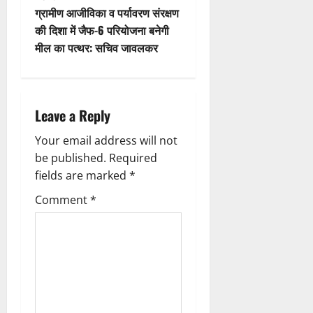
t
ग्रामीण आजीविका व पर्यावरण संरक्षण
ता
की दिशा में जैफ-6 परियोजना बनेगी
n
मील का पत्थर: सचिव जावलकर
4
August
a
2026
v
0
Leave a Reply
i
Your email address will not
g
be published.
Required
fields are marked
*
a
Comment
*
t
i
o
n