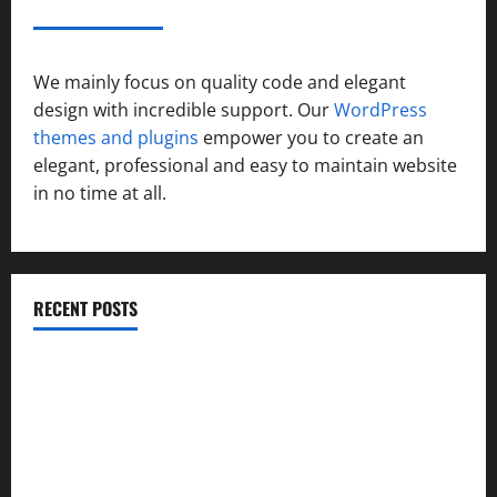
ABOUT AF THEMES
We mainly focus on quality code and elegant
design with incredible support. Our
WordPress
themes and plugins
empower you to create an
elegant, professional and easy to maintain website
in no time at all.
RECENT POSTS
विकास की रफ्तार के बीच युवाओं की बढ़ती बेचैनी, शिक्षा में अध्यात्म को
शामिल करने का आह्वान
उत्तराखंड कांग्रेस में अनिल भास्कर बने महासचिव, एआईसीसी ने जारी
की नई संगठनात्मक सूची