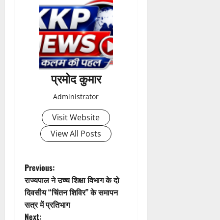
ण
2026
0
स
5
0
फ
August
ल
2026
,
0
त
क
प्रमोद कुमार
नी
की
Administrator
प
री
Visit Website
क्ष
णों
View All Posts
में
मि
ली
P
Previous:
ब
राज्यपाल ने उच्च शिक्षा विभाग के दो
o
ड़ी
दिवसीय “चिंतन शिविर” के समापन
स
सत्र में प्रतिभाग
s
फ
Next:
ल