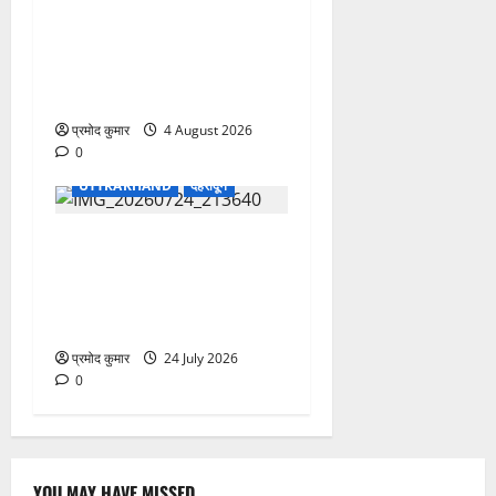
कांवड़ मेले में भारत विकास परिषद
का सेवा अभियान, निःशुल्क
चिकित्सा शिविर में शिवभक्तों को
मिल रही स्वास्थ्य सुविधाएं
प्रमोद कुमार
4 August 2026
0
UTTRAKHAND
देहरादून
उत्तराखंड शासन में बड़ा
प्रशासनिक फेरबदल, 11 वरिष्ठ
IAS-IFS अधिकारियों के दायित्वों
में बदलाव
प्रमोद कुमार
24 July 2026
0
YOU MAY HAVE MISSED