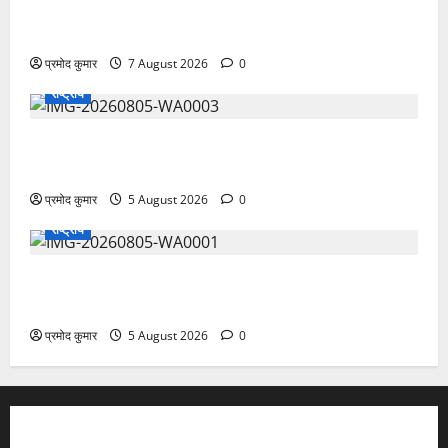
उत्तराखंड कांग्रेस में अनिल भास्कर बने महासचिव, एआईसीसी
ने जारी की नई संगठनात्मक सूची
प्रमोद कुमार
7 August 2026
0
राष्ट्रीय
सरस्वती शिशु मंदिर नवापारा में डॉ. प्रफुल्ल चंद्र राय जयंती
समारोहपूर्वक मनाई गई
प्रमोद कुमार
5 August 2026
0
राष्ट्रीय
”हम चिंतन सबके भले के लिए करते हैं, इसलिए बुराई हमें छू नहीं
सकती”
प्रमोद कुमार
5 August 2026
0