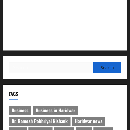
सरस्वती शिशु मंदिर नवापारा में डॉ. प्रफुल्ल चंद्र राय जयंती
समारोहपूर्वक मनाई गई
”हम चिंतन सबके भले के लिए करते हैं, इसलिए बुराई हमें छू नहीं सकती”
देश की पहली वंदे भारत फ्रेट ईएमयू का इमरजेंसी ब्रेकिंग परीक्षण
सफल, तकनीकी परीक्षणों में मिली बड़ी सफलता
Search
for:
TAGS
Business
Business in Haridwar
Dr. Ramesh Pokhriyal Nishank
Haridwar news