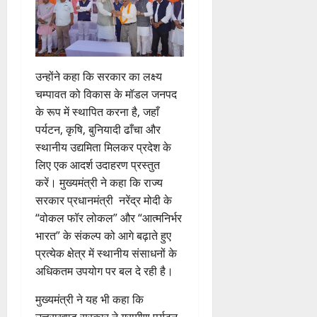
August
ल
2026
,
0
त
क
उन्होंने कहा कि सरकार का लक्ष्य
नी
की
चम्पावत को विकास के मॉडल जनपद
प
के रूप में स्थापित करना है, जहाँ
री
पर्यटन, कृषि, बुनियादी ढाँचा और
क्ष
स्थानीय उद्यमिता मिलकर प्रदेश के
णों
लिए एक आदर्श उदाहरण प्रस्तुत
में
करें। मुख्यमंत्री ने कहा कि राज्य
मि
सरकार प्रधानमंत्री नरेंद्र मोदी के
ली
ब
“वोकल फॉर लोकल” और “आत्मनिर्भर
ड़ी
भारत” के संकल्प को आगे बढ़ाते हुए
स
प्रत्येक क्षेत्र में स्थानीय संसाधनों के
फ
अधिकतम उपयोग पर बल दे रही है।
ल
ता
मुख्यमंत्री ने यह भी कहा कि
उत्तराखण्ड सरकार ने ग्रामीण पर्यटन,