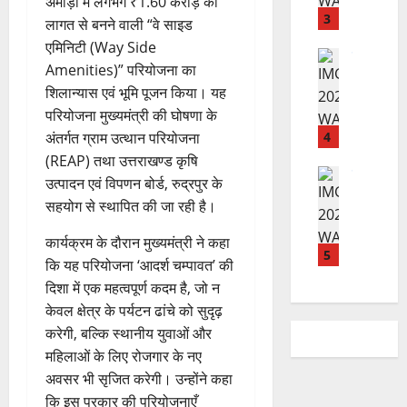
ब
अमोड़ी में लगभग ₹1.60 करोड़ की
में
ती
3
ढ़
लागत से बनने वाली “वे साइड
अ
शि
ती
एमिनिटी (Way Side
नि
शु
राष्ट्रीय
बे
Amenities)” परियोजना का
”
ल
मं
चै
शिलान्यास एवं भूमि पूजन किया। यह
ह
भा
दि
नी
परियोजना मुख्यमंत्री की घोषणा के
म
स्क
र
,
चिं
र
न
अंतर्गत ग्राम उत्थान परियोजना
4
शि
त
ब
वा
(REAP) तथा उत्तराखण्ड कृषि
क्षा
न
राष्ट्रीय न्यूज
ने
पा
में
उत्पादन एवं विपणन बोर्ड, रुद्रपुर के
दे
स
म
रा
अ
सहयोग से स्थापित की जा रही है।
श
ब
हा
में
ध्या
की
के
स
डॉ
त्म
कार्यक्रम के दौरान मुख्यमंत्री ने कहा
प
भ
5
चि
.
को
कि यह परियोजना ‘आदर्श चम्पावत’ की
ह
ले
व
प्र
शा
दिशा में एक महत्वपूर्ण कदम है, जो न
ली
के
,
फु
मि
केवल क्षेत्र के पर्यटन ढांचे को सुदृढ़
वं
लि
ए
ल्ल
ल
करेगी, बल्कि स्थानीय युवाओं और
दे
ए
आ
चं
क
भा
क
महिलाओं के लिए रोजगार के नए
ई
द्र
र
र
र
सी
रा
अवसर भी सृजित करेगी। उन्होंने कहा
ने
त
ते
सी
य
का
कि इस प्रकार की परियोजनाएँ