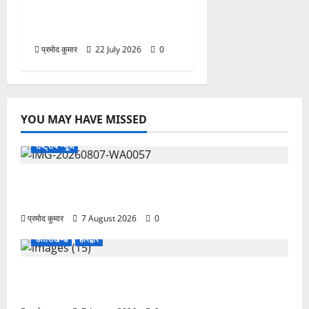
कार्यालय सभागार मे बैठक
आयोजित
प्रमोद कुमार
22 July 2026
0
YOU MAY HAVE MISSED
राष्ट्रीय न्यूज
विकास की रफ्तार के बीच युवाओं की बढ़ती बेचैनी, शिक्षा में
अध्यात्म को शामिल करने का आह्वान
प्रमोद कुमार
7 August 2026
0
उत्‍तराखण्‍ड
हरिद्वार
उत्तराखंड कांग्रेस में अनिल भास्कर बने महासचिव, एआईसीसी
ने जारी की नई संगठनात्मक सूची