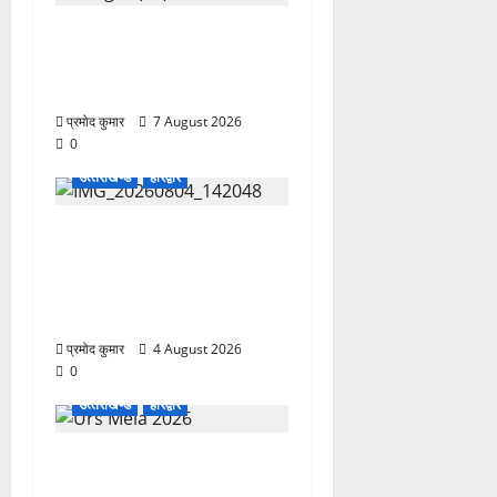
उत्तराखंड कांग्रेस में अनिल
भास्कर बने महासचिव, एआईसीसी
ने जारी की नई संगठनात्मक सूची
प्रमोद कुमार
7 August 2026
0
उत्‍तराखण्‍ड
हरिद्वार
कांवड़ मेले में भारत विकास परिषद
का सेवा अभियान, निःशुल्क
चिकित्सा शिविर में शिवभक्तों को
मिल रही स्वास्थ्य सुविधाएं
प्रमोद कुमार
4 August 2026
0
उत्‍तराखण्‍ड
हरिद्वार
758वें सालाना उर्स/मेला-2026
की तैयारियों को लेकर जिला