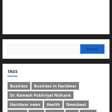
”हम चिंतन सबके भले के लिए करते हैं, इसलिए बुराई हमें छू नहीं
सकती”
देश की पहली वंदे भारत फ्रेट ईएमयू का इमरजेंसी ब्रेकिंग परीक्षण
सफल, तकनीकी परीक्षणों में मिली बड़ी सफलता
Search
for:
TAGS
Business
Business in Haridwar
Dr. Ramesh Pokhriyal Nishank
Haridwar news
Health
Newsbeat