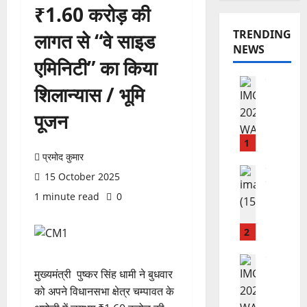
₹1.60 करोड़ की
TRENDING
लागत से “वे साइड
NEWS
एमिनिटी” का किया
राष्ट्रीय न्यूज
शिलान्यास / भूमि
वि
का
पूजन
स
की
1
र
प्रमोद कुमार
फ्ता
उत्‍तराखण्‍ड
15 October 2025
हरिद्वार
र
1 minute read
0
उ
के
त्त
बी
रा
च
2
खं
यु
ड
राष्ट्रीय
वा
मुख्यमंत्री पुष्कर सिंह धामी ने बुधवार
कां
स
ओं
ग्रे
र
को अपने विधानसभा क्षेत्र चम्पावत के
की
स
स्व