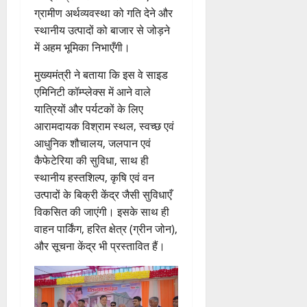
फ्रे
हैं
ने
ज
आ
ग्रामीण अर्थव्यवस्था को गति देने और
ट
,
जा
यं
ह्वा
स्थानीय उत्पादों को बाजार से जोड़ने
ई
इ
री
ती
न
में अहम भूमिका निभाएँगी।
ए
स
की
स
म
लि
न
मा
7
मुख्यमंत्री ने बताया कि इस वे साइड
यू
ए
ई
रो
August
एमिनिटी कॉम्प्लेक्स में आने वाले
का
बु
सं
ह
2026
यात्रियों और पर्यटकों के लिए
इ
रा
ग
पू
म
0
आरामदायक विश्राम स्थल, स्वच्छ एवं
ई
ठ
र्व
र
ह
ना
आधुनिक शौचालय, जलपान एवं
क
जें
में
त्म
म
कैफेटेरिया की सुविधा, साथ ही
सी
छू
क
ना
स्थानीय हस्तशिल्प, कृषि एवं वन
ब्रे
न
सू
ई
उत्पादों के बिक्री केंद्र जैसी सुविधाएँ
किं
हीं
ची
ग
विकसित की जाएंगी। इसके साथ ही
ग
स
ई
वाहन पार्किंग, हरित क्षेत्र (ग्रीन जोन),
प
क
7
और सूचना केंद्र भी प्रस्तावित हैं।
री
ती
August
5
क्ष
”
2026
August
ण
2026
0
स
5
0
फ