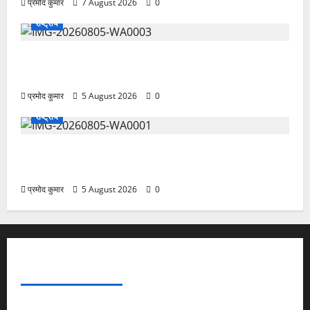
प्रमोद कुमार
7 August 2026
0
राष्ट्रीय
सरस्वती शिशु मंदिर नवापारा में डॉ. प्रफुल्ल चंद्र राय जयंती
समारोहपूर्वक मनाई गई
प्रमोद कुमार
5 August 2026
0
राष्ट्रीय
”हम चिंतन सबके भले के लिए करते हैं, इसलिए बुराई हमें छू नहीं
सकती”
प्रमोद कुमार
5 August 2026
0
ABOUT AF THEMES