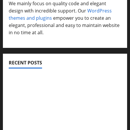
We mainly focus on quality code and elegant
design with incredible support. Our
WordPress
themes and plugins
empower you to create an
elegant, professional and easy to maintain website
in no time at all.
RECENT POSTS
विकास की रफ्तार के बीच युवाओं की बढ़ती बेचैनी, शिक्षा में अध्यात्म को
शामिल करने का आह्वान
उत्तराखंड कांग्रेस में अनिल भास्कर बने महासचिव, एआईसीसी ने जारी
की नई संगठनात्मक सूची
सरस्वती शिशु मंदिर नवापारा में डॉ. प्रफुल्ल चंद्र राय जयंती
समारोहपूर्वक मनाई गई