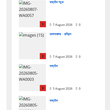
राष्ट्रीय न्यूज
विकास की रफ्तार के बीच युवाओं
की बढ़ती बेचैनी, शिक्षा में अध्यात्म
को शामिल करने का आह्वान
1
7 August 2026
0
उत्‍तराखण्‍ड
हरिद्वार
उत्तराखंड कांग्रेस में अनिल भास्कर
बने महासचिव, एआईसीसी ने जारी
की नई संगठनात्मक सूची
2
7 August 2026
0
राष्ट्रीय
सरस्वती शिशु मंदिर नवापारा में डॉ.
प्रफुल्ल चंद्र राय जयंती
समारोहपूर्वक मनाई गई
3
5 August 2026
0
राष्ट्रीय
”हम चिंतन सबके भले के लिए करते