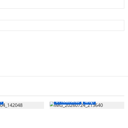
ार
UTTRAKHAND
देहरादून
भारत विकास परिषद का सेवा
उत्तराखंड शासन में बड़ा प्रशासनिक
 चिकित्सा शिविर में
फेरबदल, 11 वरिष्ठ IAS-IFS