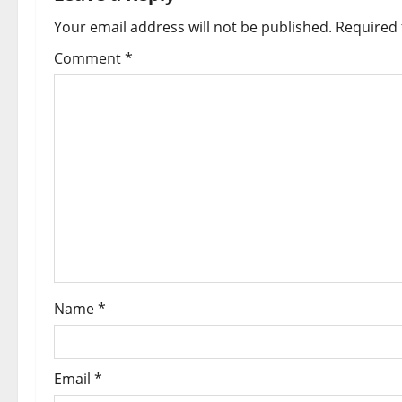
a
Your email address will not be published.
Required 
v
Comment
*
i
g
a
t
i
o
Name
*
n
Email
*