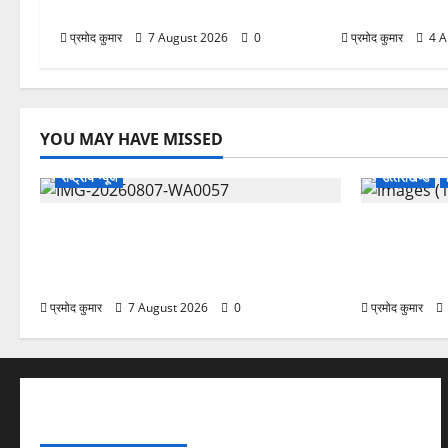
संगठनात्मक सूची
शिवभक्तों को मिल 
प्रमोद कुमार
7 August 2026
0
प्रमोद कुमार
4 A
YOU MAY HAVE MISSED
राष्ट्रीय न्यूज
उत्‍तराखण्‍ड
विकास की रफ्तार के बीच युवाओं की बढ़ती
उत्तराखंड कां
बेचैनी, शिक्षा में अध्यात्म को शामिल करने का
महासचिव, एआ
आह्वान
संगठनात्मक स
प्रमोद कुमार
7 August 2026
0
प्रमोद कुमार
ABOUT AF THEMES