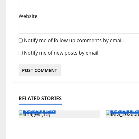
Website
Notify me of follow-up comments by email.
Notify me of new posts by email.
RELATED STORIES
उत्‍तराखण्‍ड
हरिद्वार
उत्‍तराखण्‍ड
हरिद्व
उत्तराखंड कांग्रेस में अनिल भास्कर बने
कांवड़ मेले में 
महासचिव, एआईसीसी ने जारी की नई
अभियान, निःशुल्क