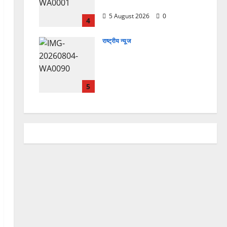
हैं, इसलिए बुराई हमें छू नहीं सकती”
5 August 2026
0
4
राष्ट्रीय न्यूज
देश की पहली वंदे भारत फ्रेट ईएमयू
का इमरजेंसी ब्रेकिंग परीक्षण
सफल, तकनीकी परीक्षणों में मिली
बड़ी सफलता
5
4 August 2026
0