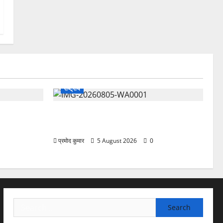
राष्ट्रीय
 प्रफुल्ल चंद्र
”हम चिंतन सबके भले के लिए करते हैं, इसलिए
बुराई हमें छू नहीं सकती”
प्रमोद कुमार
5 August 2026
0
Search
for: