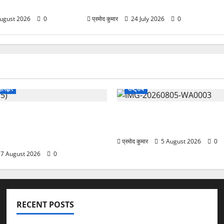
रही स्वास्थ्य सुविधाएं
अधिकारियों के दायित्वों में बदलाव
ugust 2026
0
प्रमोद कुमार
24 July 2026
0
हरिद्वार
राष्ट्रीय
ग्रेस में अनिल भास्कर बने
सरस्वती शिशु मंदिर नवापारा में डॉ.
ईसीसी ने जारी की नई
राय जयंती समारोहपूर्वक मनाई गई
ूची
प्रमोद कुमार
5 August 2026
0
7 August 2026
0
RECENT POSTS