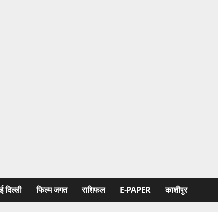
ई दिल्ली
फिल्‍म जगत
राशिफल
E-PAPER
काशीपुर