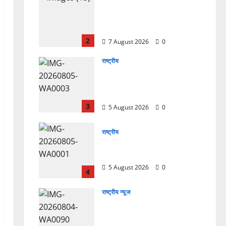
उत्तराखंड कांग्रेस में अनिल भास्कर
बने महासचिव, एआईसीसी ने जारी
की नई संगठनात्मक सूची
2
7 August 2026
0
राष्ट्रीय
सरस्वती शिशु मंदिर नवापारा में डॉ.
प्रफुल्ल चंद्र राय जयंती
समारोहपूर्वक मनाई गई
3
5 August 2026
0
राष्ट्रीय
”हम चिंतन सबके भले के लिए करते
हैं, इसलिए बुराई हमें छू नहीं सकती”
5 August 2026
0
4
राष्ट्रीय न्यूज
देश की पहली वंदे भारत फ्रेट ईएमयू
का इमरजेंसी ब्रेकिंग परीक्षण
सफल, तकनीकी परीक्षणों में मिली