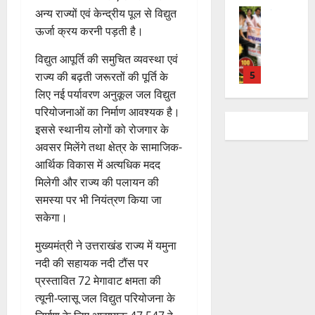
मा
को
या
ब
वि
मं
यू
अन्य राज्यों एवं केन्द्रीय पूल से विद्युत
ए
रो
मि
ड़ी
का
दि
राष्ट्रीय
का
बु
ऊर्जा क्रय करनी पड़ती है।
ह
ल
स
2
स
स
र
इ
रा
पू
र
फ
August
र
प
में
विद्युत आपूर्ति की समुचित व्यवस्था एवं
म
ई
र्व
ही
2026
ल
स्व
रि
च
र
ह
राज्य की बढ़ती जरूरतों की पूर्ति के
क
स्वा
ता
ती
ष
ला
1
जें
0
में
म
स्थ्य
लिए नई पर्यावरण अनुकूल जल विद्युत
शि
द
वि
सी
छू
ना
सु
परियोजनाओं का निर्माण आवश्यक है।
4
शु
का
राष्ट्रीय
शे
ब्रे
न
ई
वि
इससे स्थानीय लोगों को रोजगार के
August
”
मं
से
ष
किं
हीं
ग
धा
2026
ह
अवसर मिलेंगे तथा क्षेत्र के सामाजिक-
दि
वा
स्व
ग
स
ई
एं
म
र
अ
आर्थिक विकास में अत्यधिक मदद
च्छ
प
क
0
चिं
न
भि
2
ता
मिलेगी और राज्य की पलायन की
री
ती
5
4
त
वा
या
अ
क्ष
समस्या पर भी नियंत्रण किया जा
”
August
August
न
राष्ट्रीय न्यूज
पा
न
भि
ण
सकेगा।
2026
2026
दे
स
रा
,
या
स
5
श
ब
में
निः
न
0
0
फ
मुख्यमंत्री ने उत्तराखंड राज्य में यमुना
August
की
के
डॉ
शु
,
ल
नदी की सहायक नदी टौंस पर
2026
प
भ
3
.
ल्क
डे
,
प्रस्तावित 72 मेगावाट क्षमता की
ह
ले
प्र
चि
ढ़
0
त
त्यूनी-प्लासू जल विद्युत परियोजना के
ली
उत्‍तराखण्‍ड
के
फु
कि
ट
क
हरिद्वार