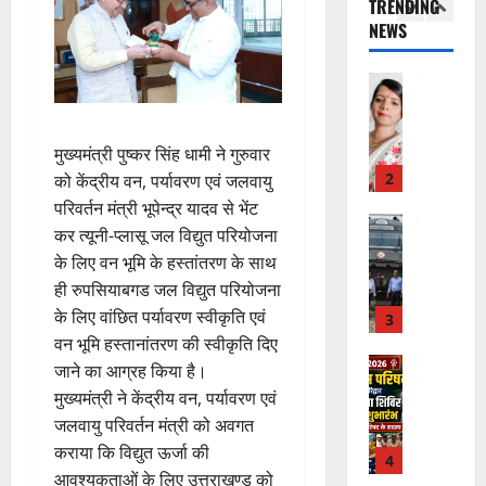
TRENDING
ह
दि
वा
स्व
ग
स
NEWS
म
र
अ
च्छ
प
क
चिं
न
भि
2
ता
री
ती
त
वा
या
अ
क्ष
”
न
राष्ट्रीय न्यूज
पा
न
भि
ण
दे
स
रा
,
या
स
5
श
ब
में
निः
मुख्यमंत्री पुष्कर सिंह धामी ने गुरुवार
न
फ
August
की
के
डॉ
शु
,
को केंद्रीय वन, पर्यावरण एवं जलवायु
ल
2026
प
भ
3
.
ल्क
डे
,
परिवर्तन मंत्री भूपेन्द्र यादव से भेंट
ह
ले
प्र
चि
ढ़
0
त
कर त्यूनी-प्लासू जल विद्युत परियोजना
ली
उत्‍तराखण्‍ड
के
फु
कि
ट
क
के लिए वन भूमि के हस्तांतरण के साथ
हरिद्वार
वं
लि
ल्ल
त्सा
न
नी
कां
ही रुपसियाबगड जल विद्युत परियोजना
दे
ए
चं
शि
प्ला
की
व
भा
के लिए वांछित पर्यावरण स्वीकृति एवं
क
द्र
वि
स्टि
प
ड़
र
4
र
रा
वन भूमि हस्तानांतरण की स्वीकृति दिए
र
क
री
मे
त
ते
य
में
क
जाने का आग्रह किया है।
क्ष
ले
चम्पावत
फ्रे
हैं
ज
शि
च
णों
मुख्यमंत्री ने केंद्रीय वन, पर्यावरण एवं
में
मा
ट
,
यं
व
रा
में
जलवायु परिवर्तन मंत्री को अवगत
भा
ने
ई
इ
ती
भ
ह
मि
कराया कि विद्युत ऊर्जा की
र
श्व
ए
स
स
क्तों
टा
ली
त
र
आवश्यकताओं के लिए उत्तराखण्ड को
5
म
लि