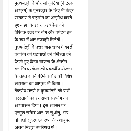
ल
स
2
मुख्यमंत्री ने चौरासी कुटिया (बीटल्स
र
फ
August
आश्रम) के पुनरुद्धार के लिए भी केंद्र
ही
2026
ल
सरकार से सहयोग का अनुरोध करते
स्वा
ता
0
हुए कहा कि इससे ऋषिकेश को
स्थ्य
वैश्विक स्तर पर योग और पर्यटन हब
सु
4
वि
के रूप में और मजबूती मिलेगी।
August
धा
मुख्यमंत्री ने उत्तराखंड राज्य में बढ़ती
2026
एं
वनाग्नि की घटनाओं की गंभीरता को
0
देखते हुए कैम्पा योजना के अंतर्गत
4
वनाग्नि प्रबंधन की पंचवर्षीय योजना
August
के तहत रूपये 404 करोड़ की विशेष
2026
सहायता का आग्रह भी किया।
0
केंद्रीय मंत्री ने मुख्यमंत्री को सभी
प्रस्तावों पर हर संभव सहयोग का
आश्वासन दिया। इस अवसर पर
प्रमुख सचिव आर. के सुधांशु, आर.
मीनाक्षी सुंदरम एवं स्थानिक आयुक्त
अजय मिश्रा उपस्थित थे।