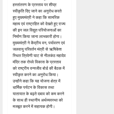
भि
ता
री
ती
हस्तांतरण के प्रस्ताव पर शीघ्र
5
4
या
अ
क्ष
”
स्वीकृति दिए जाने का अनुरोध करते
August
August
न
भि
ण
2026
2026
हुए मुख्यमंत्री ने कहा कि सामरिक
,
या
स
5
महत्व एवं राष्ट्रहित को देखते हुए राज्य
निः
न
0
0
फ
August
की इन जल विद्युत परियोजनाओं का
शु
,
ल
2026
ल्क
डे
निर्माण किया जाना लाभकारी होगा।
,
चि
ढ़
0
मुख्यमंत्री ने केंद्रीय वन, पर्यावरण एवं
त
कि
ट
क
जलवायु परिवर्तन मंत्री से ऋषिकेश
त्सा
न
नी
स्थित त्रिवेणी घाट से नीलकंठ महादेव
शि
प्ला
की
मंदिर तक रोपवे विकास के प्रस्ताव
वि
स्टि
प
को राष्ट्रीय वन्यजीव बोर्ड की बैठक में
र
क
री
स्वीकृत करने का अनुरोध किया।
में
क
क्ष
शि
उन्होंने कहा कि यह योजना क्षेत्र में
च
णों
व
रा
धार्मिक पर्यटन के विकास तथा
में
भ
ह
मि
यातायात के बढ़ते दबाव को कम करने
क्तों
टा
ली
के साथ ही स्थानीय अर्थव्यवस्था को
को
या
ब
मजबूत करने में सहायक होगी।
मि
ड़ी