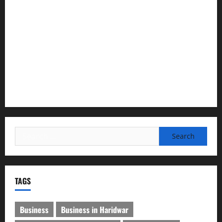
देश की पहली वंदे भारत फ्रेट ईएमयू का इमरजेंसी ब्रेकिंग परीक्षण
सफल, तकनीकी परीक्षणों में मिली बड़ी सफलता
कांवड़ मेले में भारत विकास परिषद का सेवा अभियान, निःशुल्क
चिकित्सा शिविर में शिवभक्तों को मिल रही स्वास्थ्य सुविधाएं
मानेश्वर मंदिर में चला विशेष स्वच्छता अभियान, डेढ़ टन प्लास्टिक
कचरा हटाया
Search
for:
TAGS
Business
Business in Haridwar