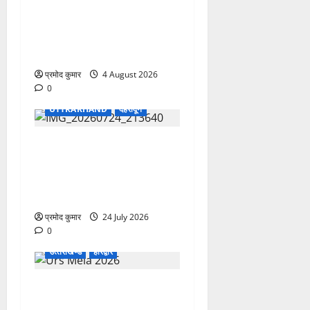
कांवड़ मेले में भारत विकास परिषद
का सेवा अभियान, निःशुल्क
चिकित्सा शिविर में शिवभक्तों को
मिल रही स्वास्थ्य सुविधाएं
प्रमोद कुमार
4 August 2026
0
UTTRAKHAND
देहरादून
उत्तराखंड शासन में बड़ा
प्रशासनिक फेरबदल, 11 वरिष्ठ
IAS-IFS अधिकारियों के दायित्वों
में बदलाव
प्रमोद कुमार
24 July 2026
0
उत्‍तराखण्‍ड
हरिद्वार
758वें सालाना उर्स/मेला-2026
की तैयारियों को लेकर जिला