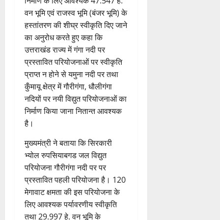
वं
निर्माण के लिए आवश्यक 47.547 हे.
लि
ल्ल
त्सा
न
नी
कां
दे
ए
वन भूमि एवं राजस्व भूमि (बंजर भूमि) के
चं
शि
प्ला
की
व
भा
क
द्र
वि
स्टि
हस्तांतरण की शीघ्र स्वीकृति दिए जाने
प
ड़
र
4
र
रा
र
क
का अनुरोध करते हुए कहा कि
री
मे
त
ते
य
में
क
क्ष
उत्तराखंड राज्य में गंगा नदी पर
ले
चम्पावत
फ्रे
हैं
ज
शि
च
णों
प्रस्तावित परियोजनाओं पर स्वीकृति
में
मा
ट
,
यं
व
रा
में
भा
ने
प्राप्त न होने से यमुना नदी पर तथा
ई
इ
ती
भ
ह
मि
र
श्व
कुँमायू क्षेत्र में गौरीगंगा, धौलीगंगा
ए
स
स
क्तों
टा
ली
त
र
5
म
लि
नदियों पर नयी विद्युत परियोजनाओं का
मा
को
या
ब
वि
मं
यू
ए
रो
मि
निर्माण किया जाना नितान्त आवश्यक
ड़ी
का
दि
का
बु
ह
ल
है।
स
2
स
र
इ
रा
पू
र
फ
August
प
में
म
ई
र्व
मुख्यमंत्री ने बताया कि सिरकारी
ही
2026
ल
रि
च
र
ह
क
स्वा
भ्योल रुपसियाबगड जल विद्युत
ता
ष
ला
जें
0
में
म
स्थ्य
परियोजना गौरीगंगा नदी पर पर
द
वि
सी
छू
ना
सु
प्रस्तावित पहली परियोजना है। 120
4
का
शे
ब्रे
न
ई
वि
August
मेगावाट क्षमता की इस परियोजना के
से
ष
किं
हीं
ग
धा
2026
वा
स्व
लिए आवश्यक पर्यावरणीय स्वीकृति
ग
स
ई
एं
अ
च्छ
प
तथा 29.997 हे. वन भूमि के
क
0