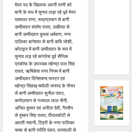
उ
मेयर पद के खिलाफ अपनी पत्नी को
बिछड़ा,
त्त
बागी के रूप में चुनाव लड़ा रहे पूर्व मेयर
उत्तराखंड
रा
2
यशपाल राणा, रूद्रप्रयाग से बागी
पुलिस ने
खं
उम्मीदवार संतोष रावत, उखीमठ से
ममता और
ड
राष्ट्रीय
बागी उम्मीदवार कुब्जा धर्मवाण, नगर
तत्परता से
कां
स
पालिका बागेश्वर से बागी कवि जोशी,
मिलाया |
ग्रे
र
कोटद्वार में बागी उम्मीदवार के रूप में
स
स्व
Kanwar
में
ती
चुनाव लड़ रहे कांग्रेस पूर्व सैनिक
3
Yatra
अ
शि
प्रकोष्ठ के उपाध्यक्ष महेन्द्र पाल सिंह
2026
नि
शु
राष्ट्रीय
रावत, ऋषिकेश नगर निगम में बागी
”
ल
मं
उम्मीदवार दिनेशचन्द मास्टर एवं
ह
भा
दि
महेन्द्र सिंहख् चमोली जनपद के गौचर
म
स्क
र
से बागी उम्मीदवार सुनील पंवार,
चिं
र
न
4
कर्णप्रयाग से गजपाल लाल सैनी,
त
ब
वा
न
ने
राष्ट्रीय न्यूज
पा
अनिल कुमार एवं अनीता देवी, गैरसैण
दे
स
म
रा
से पुष्कर सिंह रावत, पीपलकोटी से
श
ब
हा
में
आरती नवानी, टिहरी के नगर पालिका
की
के
स
डॉ
चम्बा से बागी प्रीति पंवार, घनसाली से