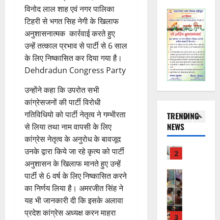
प
भ
चि
5
.
विनोद लाल शाह एवं नगर पालिका
ह
ले
व
प्र
टिहरी से भगत सिह नेगी के खिलाफ
ली
राष्ट्रीय न्यूज
के
,
फु
वि
वं
अनुशासनात्मक कार्रवाई करते हुए
लि
ए
ल्ल
का
दे
ए
आ
उन्हें तत्काल प्रभाव से पार्टी से 6 साल
चं
स
भा
क
ई
द्र
के लिए निष्कासित कर दिया गया है।
की
र
1
र
सी
रा
Dehdradun Congress Party
र
त
ते
सी
य
फ्ता
उत्‍तराखण्‍ड
फ्रे
हैं
ने
ज
उन्होंने कहा कि उपरोत सभी
हरिद्वार
र
ट
,
जा
यं
कांग्रेसजनों की पार्टी विरोधी
उ
के
ई
इ
री
ती
गतिविधियो को पार्टी नेतृत्व ने गम्भीरता
TRENDING
त्त
बी
ए
स
की
स
NEWS
से लिया तथा नाम वापसी के लिए
रा
च
2
म
लि
न
मा
खं
कांग्रेस नेतृत्व के अनुरोध के बावजूद
यु
यू
ए
ई
रो
ड
राष्ट्रीय
वा
उनके द्वारा किये जा रहे कृत्य को पार्टी
का
बु
सं
ह
कां
स
ओं
इ
अनुशासन के खिलाफ मानते हुए उन्हें
रा
ग
पू
ग्रे
र
की
म
ई
ठ
र्व
पार्टी से 6 वर्ष के लिए निष्कासित करने
स
स्व
ब
र
ह
ना
क
का निर्णय लिया है। अमरजीत सिंह ने
में
ती
3
ढ़
जें
में
त्म
म
यह भी जानकारी दी कि इसके अलावा
अ
शि
ती
सी
छू
क
ना
प्रदेश कांग्रेस अध्यक्ष करन माहरा
नि
शु
राष्ट्रीय
बे
ब्रे
न
सू
ई