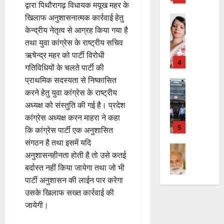
”
ल
मं
द्वारा पिथौरागढ़ विधायक मयूख महर के
चै
किं
हीं
ची
ग
ह
भा
दि
खिलाफ अनुशासनात्मक कार्रवाई हेतु
नी
ग
स
ई
म
स्क
र
,
प
केन्द्रीय नेतृत्व से आग्रह किया गया है
क
7
चिं
र
न
4
शि
री
ती
तथा युवा कांग्रेस के राष्ट्रीय सचिव
August
5
त
ब
वा
क्षा
क्ष
”
2026
ऋषेन्द्र महर को पार्टी विरोधी
August
न
ने
राष्ट्रीय न्यूज
पा
में
ण
2026
गतिविधियों के चलते पार्टी की
दे
स
म
रा
0
अ
स
5
श
प्राथमिक सदस्यता से निष्कासित
ब
हा
में
ध्या
0
फ
August
की
के
स
करने हेतु युवा कांग्रेस के राष्ट्रीय
डॉ
त्म
ल
2026
प
भ
चि
5
.
अध्यक्ष को संस्तुति की गई है। प्रदेश
को
,
ह
ले
व
प्र
0
शा
कांग्रेस अध्यक्ष करन माहरा ने कहा
त
ली
राष्ट्रीय न्यूज
के
,
फु
मि
क
कि कांग्रेस पार्टी एक अनुशासित
वि
वं
लि
ए
ल्ल
ल
नी
संगठन है तथा इसमें यदि
का
दे
ए
आ
चं
क
की
अनुशासनहीनता होती है तो उसे कतई
स
भा
क
ई
द्र
र
प
की
बर्दास्त नहीं किया जायेगा तथा जो भी
र
1
र
सी
रा
ने
री
र
त
ते
पार्टी अनुशासन की लाईन पार करेगा
सी
य
का
क्ष
फ्ता
उत्‍तराखण्‍ड
फ्रे
हैं
ने
ज
उसके खिलाफ सख्त कार्रवाई की
आ
णों
हरिद्वार
र
ट
,
जा
यं
ह्वा
जायेगी।
में
उ
के
ई
इ
री
ती
न
मि
त्त
बी
ए