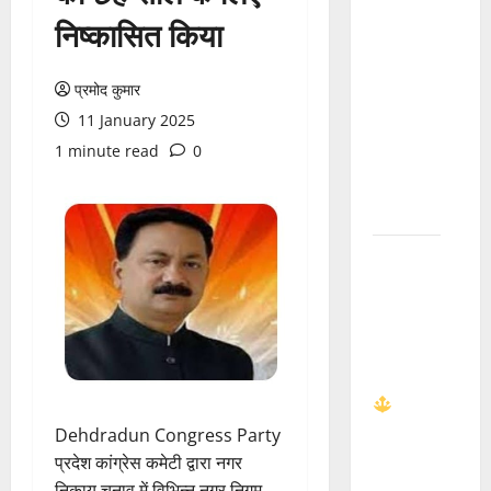
का आरोपी
निष्कासित किया
गिरफ्तार,
जान से
प्रमोद कुमार
मारने की
11 January 2025
कोशिश का
1 minute read
0
भी आरोप |
रानीपुर
पुलिस
हरिद्वार में
उमड़ा
शिवभक्त
कांवड़ियों
का सैलाब
| बोल
बम से गूंजा
Dehdradun Congress Party
हरिद्वार |
प्रदेश कांग्रेस कमेटी द्वारा नगर
Kanwar
निकाय चुनाव में विभिन्न नगर निगम,