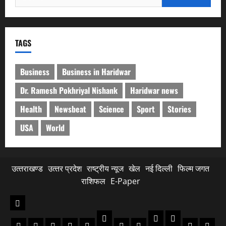
for:
TAGS
Business
Business in Haridwar
Dr. Ramesh Pokhriyal Nishank
Haridwar news
Health
Newsbeat
Science
Sport
Stories
USA
World
उत्‍तराखण्‍ड
उत्‍तर प्रदेश
राष्ट्रीय न्यूज
खेल
नई दिल्ली
फिल्‍म जगत
राशिफल
E-Paper
उत्‍तराखण्‍ड
नैनीताल
गढ़वाल
टिहरी
रुद्रपुर
बागेश्वर
पौडी
पिथौरागढ़
नई
अल्मोड़ा
उत्‍तरकाशी
चमोली
चम्पाव