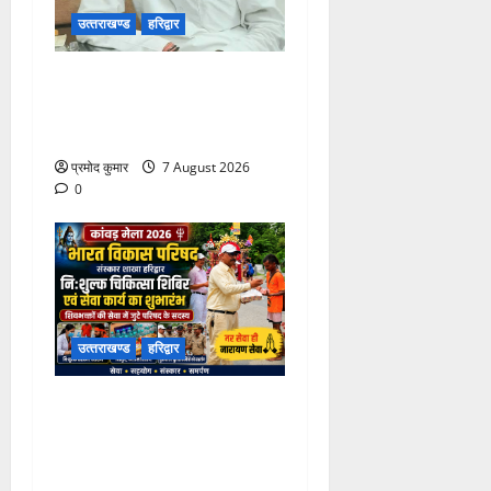
उत्‍तराखण्‍ड
हरिद्वार
उत्तराखंड कांग्रेस में अनिल
भास्कर बने महासचिव, एआईसीसी
ने जारी की नई संगठनात्मक सूची
प्रमोद कुमार
7 August 2026
0
उत्‍तराखण्‍ड
हरिद्वार
कांवड़ मेले में भारत विकास परिषद
का सेवा अभियान, निःशुल्क
चिकित्सा शिविर में शिवभक्तों को
मिल रही स्वास्थ्य सुविधाएं