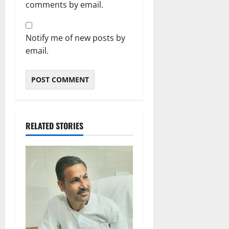
ड़ी
comments by email.
स
फ
ल
Notify me of new posts by
ता
email.
4
August
2026
0
RELATED STORIES