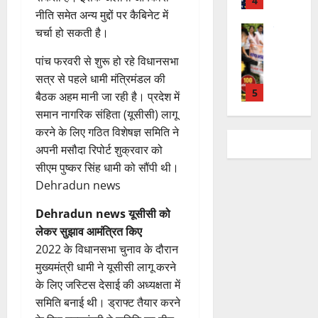
र
4
र
रा
र
क
री
मे
नीति समेत अन्य मुद्दों पर कैबिनेट में
त
ते
य
में
क
क्ष
ले
चम्पावत
फ्रे
हैं
चर्चा हो सकती है।
ज
शि
च
णों
में
मा
ट
,
यं
व
रा
में
भा
ने
पांच फरवरी से शुरू हो रहे विधानसभा
ई
इ
ती
भ
ह
मि
र
श्व
ए
सत्र से पहले धामी मंत्रिमंडल की
स
स
क्तों
टा
ली
त
र
5
म
लि
मा
बैठक अहम मानी जा रही है। प्रदेश में
को
या
ब
वि
मं
यू
ए
रो
मि
समान नागरिक संहिता (यूसीसी) लागू
ड़ी
का
दि
राष्ट्रीय
का
बु
ह
ल
स
करने के लिए गठित विशेषज्ञ समिति ने
2
स
स
र
इ
रा
पू
र
फ
August
अपनी मसौदा रिपोर्ट शुक्रवार को
र
प
में
म
ई
र्व
ही
2026
ल
स्व
सीएम पुष्कर सिंह धामी को सौंपी थी।
रि
च
र
ह
क
स्वा
ता
ती
ष
ला
Dehradun news
1
जें
0
में
म
स्थ्य
शि
द
वि
सी
छू
ना
सु
Dehradun news यूसीसी को
4
शु
का
राष्ट्रीय
शे
ब्रे
न
ई
वि
August
”
मं
से
ष
लेकर सुझाव आमंत्रित किए
किं
हीं
ग
धा
2026
ह
दि
वा
स्व
2022 के विधानसभा चुनाव के दौरान
ग
स
ई
एं
म
र
अ
च्छ
प
क
मुख्यमंत्री धामी ने यूसीसी लागू करने
0
चिं
न
भि
2
ता
री
ती
के लिए जस्टिस देसाई की अध्यक्षता में
5
4
त
वा
या
अ
क्ष
”
August
समिति बनाई थी। ड्राफ्ट तैयार करने
August
न
राष्ट्रीय न्यूज
पा
न
भि
ण
2026
2026