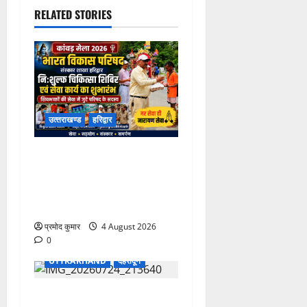
RELATED STORIES
उत्‍तराखण्‍ड
हरिद्वार
कांवड़ मेले में भारत विकास परिषद
का सेवा अभियान, निःशुल्क
चिकित्सा शिविर में शिवभक्तों को
मिल रही स्वास्थ्य सुविधाएं
प्रमोद कुमार
4 August 2026
0
UTTRAKHAND
देहरादून
उत्तराखंड शासन में बड़ा