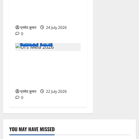
प्रशासनिक फेरबदल, 11 वरिष्ठ
IAS-IFS अधिकारियों के दायित्वों
में बदलाव
प्रमोद कुमार
24 July 2026
0
उत्‍तराखण्‍ड
हरिद्वार
758वें सालाना उर्स/मेला-2026
की तैयारियों को लेकर जिला
कार्यालय सभागार मे बैठक
आयोजित
प्रमोद कुमार
22 July 2026
0
YOU MAY HAVE MISSED