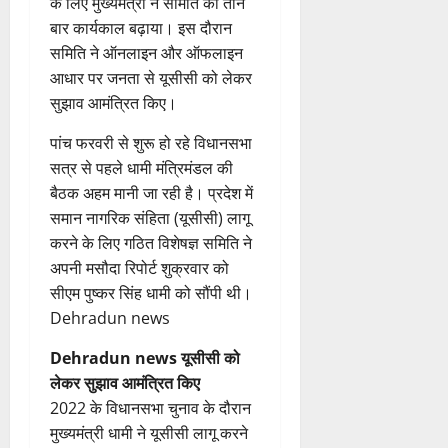
के लिए मुख्यमंत्री ने समिति का तीन
दे
स
रा
,
या
स
5
श
ब
बार कार्यकाल बढ़ाया। इस दौरान
में
निः
न
0
0
फ
August
की
के
डॉ
शु
समिति ने ऑनलाइन और ऑफलाइन
,
ल
2026
प
भ
3
.
ल्क
डे
आधार पर जनता से यूसीसी को लेकर
,
ह
ले
प्र
चि
ढ़
0
त
सुझाव आमंत्रित किए।
ली
उत्‍तराखण्‍ड
के
फु
कि
ट
क
हरिद्वार
वं
लि
ल्ल
त्सा
न
पांच फरवरी से शुरू हो रहे विधानसभा
नी
कां
दे
ए
चं
शि
प्ला
की
सत्र से पहले धामी मंत्रिमंडल की
व
भा
क
द्र
वि
स्टि
प
बैठक अहम मानी जा रही है। प्रदेश में
ड़
र
4
र
रा
र
क
री
समान नागरिक संहिता (यूसीसी) लागू
मे
त
ते
य
में
क
क्ष
ले
करने के लिए गठित विशेषज्ञ समिति ने
चम्पावत
फ्रे
हैं
ज
शि
च
णों
में
मा
ट
अपनी मसौदा रिपोर्ट शुक्रवार को
,
यं
व
रा
में
भा
ने
ई
इ
सीएम पुष्कर सिंह धामी को सौंपी थी।
ती
भ
ह
मि
र
श्व
ए
स
स
क्तों
टा
Dehradun news
ली
त
र
5
म
लि
मा
को
या
ब
वि
मं
यू
ए
Dehradun news यूसीसी को
रो
मि
ड़ी
का
दि
का
बु
ह
ल
लेकर सुझाव आमंत्रित किए
स
2
स
र
इ
रा
पू
र
2022 के विधानसभा चुनाव के दौरान
फ
August
प
में
म
ई
र्व
ही
2026
ल
मुख्यमंत्री धामी ने यूसीसी लागू करने
रि
च
र
ह