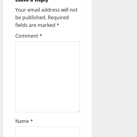
i
Your email address will not
g
be published.
Required
fields are marked
*
a
Comment
*
t
i
o
n
Name
*