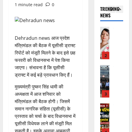
र
प
में
1 minute read
0
म
ई
TRENDING
स्व
रि
च
र
ह
NEWS
ती
ष
ला
1
जें
में
शि
द
वि
सी
छू
शु
का
राष्ट्रीय
शे
ब्रे
न
”
मं
से
ष
किं
Dehradun news आज प्रदेश
हीं
ह
दि
वा
स्व
ग
स
मंत्रिमंडल की बैठक में यूसीसी ड्राफ्ट
म
र
अ
च्छ
प
क
रिपोर्ट को मंजूरी मिलने के बाद इसे छह
चिं
न
भि
2
ता
री
ती
फरवरी को विधानसभा में पेश किया
त
वा
या
अ
क्ष
”
जाएगा। संभावना है कि यूसीसी
न
राष्ट्रीय न्यूज
पा
न
भि
ण
दे
स
रा
ड्राफ्ट में कई बड़े प्रावधान किए हैं।
,
या
स
5
श
ब
में
निः
न
फ
August
की
मुख्यमंत्री पुष्कर सिंह धामी की
के
डॉ
शु
,
ल
2026
प
भ
अध्यक्षता में आज शनिवार को
3
.
ल्क
डे
,
ह
ले
प्र
चि
ढ़
0
मंत्रिमंडल की बैठक होगी। जिसमें
त
ली
उत्‍तराखण्‍ड
के
फु
कि
ट
समान नागरिक संहिता (यूसीसी) के
क
हरिद्वार
वं
लि
ल्ल
त्सा
न
नी
प्रस्ताव को चर्चा के बाद विधानसभा में
कां
दे
ए
चं
शि
प्ला
की
यूसीसी विधेयक लाने की मंजूरी मिल
व
भा
क
द्र
वि
स्टि
प
ड़
सकती है। इसके अलावा आबकारी