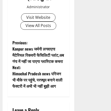
शि
च
णों
व
रा
Administrator
में
भ
ह
मि
Visit Website
क्तों
टा
ली
को
या
ब
View All Posts
मि
ड़ी
ल
स
2
र
फ
August
P
Previous:
ही
2026
ल
Kanpur news जर्मनी लगवाएगा
स्वा
ता
o
0
मैटेरियल रिकवरी फैसिलिटी प्लांट,अब
स्थ्य
गंगा में नहीं जा पाएगा प्लास्टिक कचरा
सु
s
4
वि
Next:
August
धा
t
Himachal Pradesh news परिजन
2026
एं
भी मौके पर पहुंचे, परफ्यूम बनाने वाली
0
n
फैक्टरी में अभी भी नहीं बुझी आग
4
a
August
2026
v
0
Leave a Reply