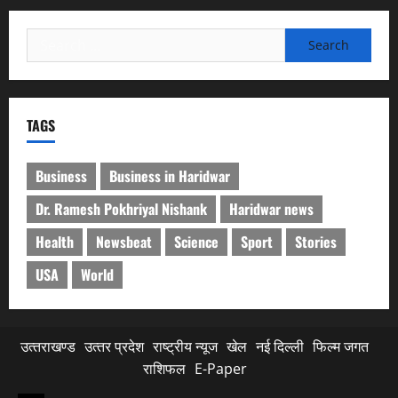
Search
for:
TAGS
Business
Business in Haridwar
Dr. Ramesh Pokhriyal Nishank
Haridwar news
Health
Newsbeat
Science
Sport
Stories
USA
World
उत्‍तराखण्‍ड
उत्‍तर प्रदेश
राष्ट्रीय न्यूज
खेल
नई दिल्ली
फिल्‍म जगत
राशिफल
E-Paper