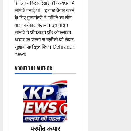
क
स्वा
ता
के लिए जस्टिस देसाई की अध्यक्षता में
ष
ला
जें
0
में
म
स्थ्य
द
समिति बनाई थी। ड्राफ्ट तैयार करने
वि
सी
छू
ना
सु
4
का
शे
के लिए मुख्यमंत्री ने समिति का तीन
ब्रे
न
ई
वि
August
से
ष
किं
बार कार्यकाल बढ़ाया। इस दौरान
हीं
ग
धा
2026
वा
स्व
ग
स
ई
समिति ने ऑनलाइन और ऑफलाइन
एं
अ
च्छ
प
क
0
आधार पर जनता से यूसीसी को लेकर
भि
ता
री
ती
5
सुझाव आमंत्रित किए। Dehradun
4
या
अ
क्ष
”
August
August
news
न
भि
ण
2026
2026
,
या
स
5
ABOUT THE AUTHOR
निः
न
0
0
फ
August
शु
,
ल
2026
ल्क
डे
,
चि
ढ़
0
त
कि
ट
क
त्सा
न
नी
शि
प्ला
की
वि
स्टि
प
र
क
री
में
प्रमोद कुमार
क
क्ष