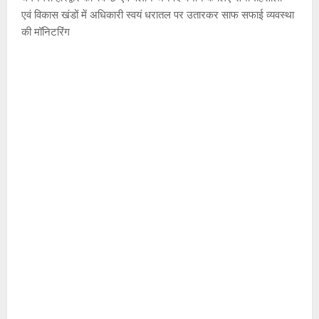
एवं विकास खंडों में अधिकारी स्वयं धरातल पर उतारकर साफ सफाई व्यवस्था
की मॉनिटरिंग
उत्‍तराखण्‍ड
हरिद्वार
उ
त्त
रा
2
खं
ड
राष्ट्रीय
कां
स
ग्रे
र