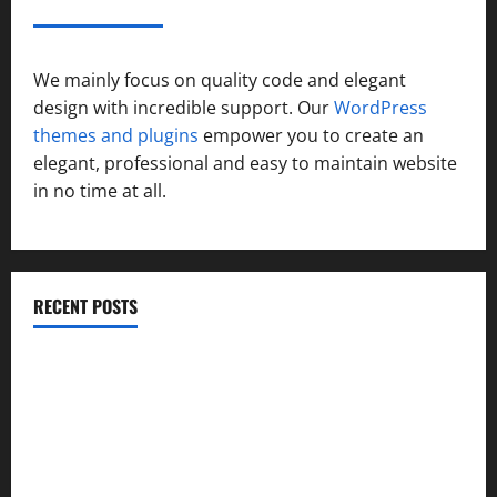
ABOUT AF THEMES
We mainly focus on quality code and elegant
design with incredible support. Our
WordPress
themes and plugins
empower you to create an
elegant, professional and easy to maintain website
in no time at all.
RECENT POSTS
विकास की रफ्तार के बीच युवाओं की बढ़ती बेचैनी, शिक्षा में अध्यात्म को
शामिल करने का आह्वान
उत्तराखंड कांग्रेस में अनिल भास्कर बने महासचिव, एआईसीसी ने जारी
की नई संगठनात्मक सूची