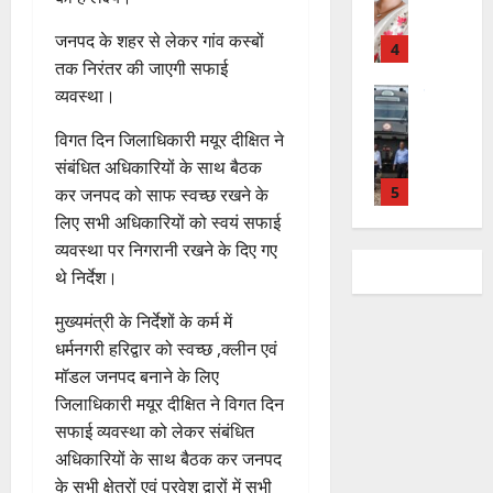
ब
हा
में
ध्या
0
फ
August
की
के
स
डॉ
त्म
ल
2026
जनपद के शहर से लेकर गांव कस्बों
प
भ
चि
5
.
को
,
तक निरंतर की जाएगी सफाई
ह
ले
व
प्र
0
शा
त
ली
राष्ट्रीय न्यूज
व्यवस्था।
के
,
फु
मि
क
वि
वं
लि
ए
ल्ल
ल
नी
विगत दिन जिलाधिकारी मयूर दीक्षित ने
का
दे
ए
आ
चं
क
की
स
भा
संबंधित अधिकारियों के साथ बैठक
क
ई
द्र
र
प
की
र
1
र
सी
कर जनपद को साफ स्वच्छ रखने के
रा
ने
री
र
त
ते
सी
य
लिए सभी अधिकारियों को स्वयं सफाई
का
क्ष
फ्ता
उत्‍तराखण्‍ड
फ्रे
हैं
ने
ज
आ
व्यवस्था पर निगरानी रखने के दिए गए
णों
हरिद्वार
र
ट
,
जा
यं
ह्वा
में
थे निर्देश।
उ
के
ई
इ
री
ती
न
मि
त्त
बी
ए
स
की
स
मुख्यमंत्री के निर्देशों के कर्म में
ली
रा
च
2
म
लि
न
मा
ब
धर्मनगरी हरिद्वार को स्वच्छ ,क्लीन एवं
7
खं
यु
यू
ए
ई
रो
ड़ी
August
मॉडल जनपद बनाने के लिए
ड
राष्ट्रीय
वा
का
बु
सं
ह
स
2026
कां
स
जिलाधिकारी मयूर दीक्षित ने विगत दिन
ओं
इ
रा
ग
पू
फ
ग्रे
र
की
सफाई व्यवस्था को लेकर संबंधित
म
ई
0
ठ
र्व
ल
स
स्व
ब
र
अधिकारियों के साथ बैठक कर जनपद
ह
ना
क
ता
में
ती
3
ढ़
जें
में
त्म
म
के सभी क्षेत्रों एवं प्रवेश द्वारों में सभी