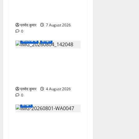
उत्तराखंड कांग्रेस में अनिल
भास्कर बने महासचिव, एआईसीसी
ने जारी की नई संगठनात्मक सूची
प्रमोद कुमार
7 August 2026
0
उत्‍तराखण्‍ड
हरिद्वार
कांवड़ मेले में भारत विकास परिषद
का सेवा अभियान, निःशुल्क
चिकित्सा शिविर में शिवभक्तों को
मिल रही स्वास्थ्य सुविधाएं
प्रमोद कुमार
4 August 2026
0
हरिद्वार
कांवड़ यात्रियों को बड़ी राहत:
नगर के सभी सार्वजनिक शौचालयों
में यूरिनल पूरी तरह निःशुल्क