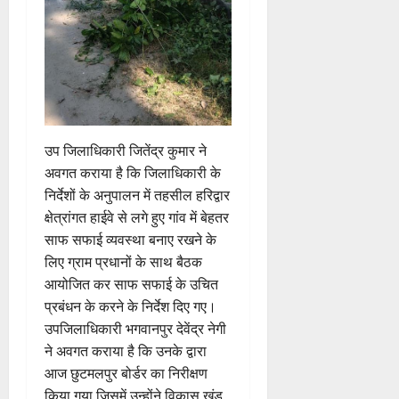
ह्वा
में
ई
इ
री
ती
न
मि
ए
स
की
स
ली
म
लि
न
मा
ब
7
यू
ए
ई
रो
ड़ी
August
का
बु
सं
ह
स
2026
इ
रा
ग
पू
फ
म
ई
0
ठ
र्व
ल
उप जिलाधिकारी जितेंद्र कुमार ने
र
ह
ना
क
ता
जें
में
अवगत कराया है कि जिलाधिकारी के
त्म
म
सी
छू
क
ना
निर्देशों के अनुपालन में तहसील हरिद्वार
4
ब्रे
न
सू
ई
क्षेत्रांगत हाईवे से लगे हुए गांव में बेहतर
August
किं
हीं
ची
ग
साफ सफाई व्यवस्था बनाए रखने के
2026
ग
स
ई
लिए ग्राम प्रधानों के साथ बैठक
प
क
0
7
आयोजित कर साफ सफाई के उचित
री
ती
August
5
प्रबंधन के करने के निर्देश दिए गए।
क्ष
”
2026
August
ण
उपजिलाधिकारी भगवानपुर देवेंद्र नेगी
2026
0
स
ने अवगत कराया है कि उनके द्वारा
5
0
फ
August
आज छुटमलपुर बोर्डर का निरीक्षण
ल
2026
किया गया,जिसमें उन्होंने विकास खंड