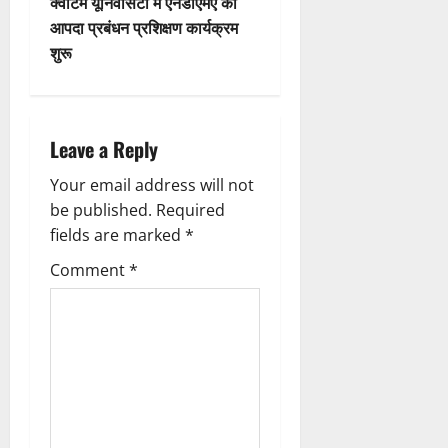
t
क्वांटम यूनिवर्सिटी में एनडीएमए का
आपदा प्रबंधन प्रशिक्षण कार्यक्रम
n
शुरू
a
v
Leave a Reply
i
Your email address will not
g
be published.
Required
fields are marked
*
a
Comment
*
t
i
o
n