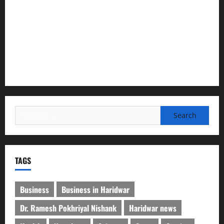
सरस्वती शिशु मंदिर नवापारा में डॉ. प्रफुल्ल चंद्र राय जयंती
समारोहपूर्वक मनाई गई
”हम चिंतन सबके भले के लिए करते हैं, इसलिए बुराई हमें छू नहीं सकती”
देश की पहली वंदे भारत फ्रेट ईएमयू का इमरजेंसी ब्रेकिंग परीक्षण
सफल, तकनीकी परीक्षणों में मिली बड़ी सफलता
Search
for:
TAGS
Business
Business in Haridwar
Dr. Ramesh Pokhriyal Nishank
Haridwar news