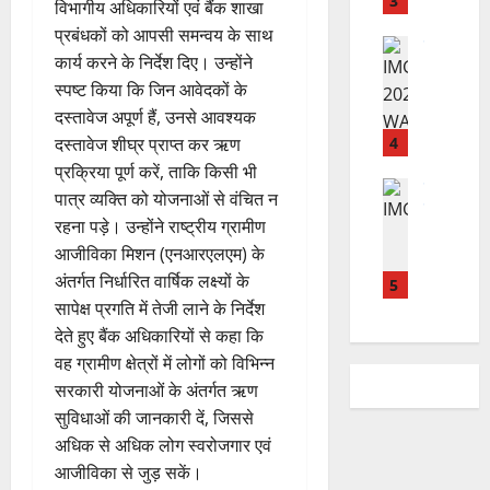
न
3
विभागीय अधिकारियों एवं बैंक शाखा
त
ब
वा
प्रबंधकों को आपसी समन्वय के साथ
न
ने
राष्ट्रीय न्यूज
पा
कार्य करने के निर्देश दिए। उन्होंने
दे
स
म
रा
स्पष्ट किया कि जिन आवेदकों के
श
ब
हा
में
की
दस्तावेज अपूर्ण हैं, उनसे आवश्यक
के
स
डॉ
प
भ
चि
4
.
दस्तावेज शीघ्र प्राप्त कर ऋण
ह
ले
व
प्र
प्रक्रिया पूर्ण करें, ताकि किसी भी
ली
उत्‍तराखण्‍ड
के
,
फु
पात्र व्यक्ति को योजनाओं से वंचित न
हरिद्वार
वं
लि
ए
ल्ल
रहना पड़े। उन्होंने राष्ट्रीय ग्रामीण
कां
दे
ए
आ
चं
आजीविका मिशन (एनआरएलएम) के
व
भा
क
ई
द्र
ड़
अंतर्गत निर्धारित वार्षिक लक्ष्यों के
र
5
र
सी
रा
मे
त
सापेक्ष प्रगति में तेजी लाने के निर्देश
ते
सी
य
ले
फ्रे
हैं
ने
देते हुए बैंक अधिकारियों से कहा कि
ज
में
ट
,
जा
यं
वह ग्रामीण क्षेत्रों में लोगों को विभिन्न
भा
ई
इ
री
ती
सरकारी योजनाओं के अंतर्गत ऋण
र
ए
स
की
स
सुविधाओं की जानकारी दें, जिससे
त
म
लि
न
मा
अधिक से अधिक लोग स्वरोजगार एवं
वि
यू
ए
ई
रो
का
आजीविका से जुड़ सकें।
का
बु
सं
ह