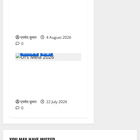
कांवड़ मेले में भारत विकास परिषद
का सेवा अभियान, निःशुल्क
चिकित्सा शिविर में शिवभक्तों को
मिल रही स्वास्थ्य सुविधाएं
प्रमोद कुमार
4 August 2026
0
उत्‍तराखण्‍ड
हरिद्वार
758वें सालाना उर्स/मेला-2026
की तैयारियों को लेकर जिला
कार्यालय सभागार मे बैठक
आयोजित
प्रमोद कुमार
22 July 2026
0
YOU MAY HAVE MISSED