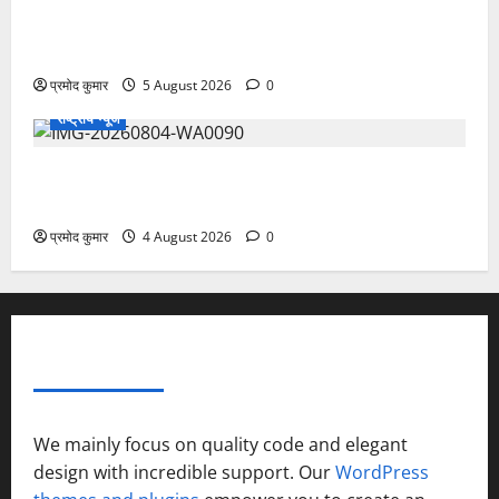
”हम चिंतन सबके भले के लिए करते हैं, इसलिए बुराई हमें छू नहीं
सकती”
प्रमोद कुमार
5 August 2026
0
राष्ट्रीय न्यूज
देश की पहली वंदे भारत फ्रेट ईएमयू का इमरजेंसी ब्रेकिंग
परीक्षण सफल, तकनीकी परीक्षणों में मिली बड़ी सफलता
प्रमोद कुमार
4 August 2026
0
ABOUT AF THEMES
We mainly focus on quality code and elegant
design with incredible support. Our
WordPress