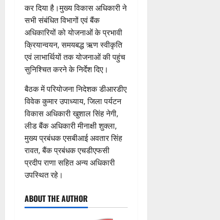
प
कर दिया है।मुख्य विकास अधिकारी ने
र
री
में
सभी संबंधित विभागों एवं बैंक
क्ष
शि
अधिकारियों को योजनाओं के प्रभावी
णों
व
में
क्रियान्वयन, समयबद्ध ऋण स्वीकृति
भ
मि
एवं लाभार्थियों तक योजनाओं की पहुंच
क्तों
ली
सुनिश्चित करने के निर्देश दिए।
को
ब
मि
ड़ी
बैठक में परियोजना निदेशक डीआरडीए
ल
स
विवेक कुमार उपाध्याय, जिला पर्यटन
र
फ
विकास अधिकारी खुशाल सिंह नेगी,
ही
ल
लीड बैंक अधिकारी मीनाक्षी शुक्ला,
स्वा
ता
मुख्य प्रबंधक एसबीआई अवतार सिंह
स्थ्य
सु
रावत, बैंक प्रबंधक एचडीएफसी
4
वि
प्रदीप राणा सहित अन्य अधिकारी
August
धा
2026
उपस्थित रहे।
एं
0
ABOUT THE AUTHOR
4
August