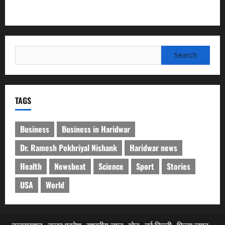
चिकित्सा शिविर में शिवभक्तों को मिल रही स्वास्थ्य सुविधाएं
Search
for:
TAGS
Business
Business in Haridwar
Dr. Ramesh Pokhriyal Nishank
Haridwar news
Health
Newsbeat
Science
Sport
Stories
USA
World