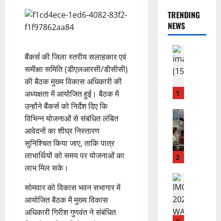
TRENDING
NEWS
उत्‍तराखण्‍ड
बैंकर्स की जिला स्तरीय सलाहकार एवं
हरिद्वार
उ
समीक्षा समिति (डीएलआरसी/डीसीसी)
त्त
की बैठक मुख्य विकास अधिकारी की
रा
1
अध्यक्षता में आयोजित हुई। बैठक में
खं
उन्होंने बैंकर्स को निर्देश दिए कि
ड
राष्ट्रीय
विभिन्न योजनाओं से संबंधित लंबित
कां
स
आवेदनों का शीघ्र निस्तारण
ग्रे
र
सुनिश्चित किया जाए, ताकि पात्र
स
स्व
में
लाभार्थियों को समय पर योजनाओं का
ती
2
अ
शि
लाभ मिल सके।
नि
शु
राष्ट्रीय
”
सोमवार को विकास भवन सभागार में
ल
मं
ह
भा
दि
आयोजित बैठक में मुख्य विकास
म
स्क
र
अधिकारी गिरीश गुणवंत ने संबंधित
चिं
र