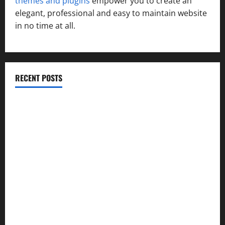
themes and plugins
empower you to create an
elegant, professional and easy to maintain website
in no time at all.
RECENT POSTS
उत्तराखंड कांग्रेस में अनिल भास्कर बने महासचिव, एआईसीसी ने जारी
की नई संगठनात्मक सूची
सरस्वती शिशु मंदिर नवापारा में डॉ. प्रफुल्ल चंद्र राय जयंती
समारोहपूर्वक मनाई गई
”हम चिंतन सबके भले के लिए करते हैं, इसलिए बुराई हमें छू नहीं सकती”
देश की पहली वंदे भारत फ्रेट ईएमयू का इमरजेंसी ब्रेकिंग परीक्षण
सफल, तकनीकी परीक्षणों में मिली बड़ी सफलता
कांवड़ मेले में भारत विकास परिषद का सेवा अभियान, निःशुल्क