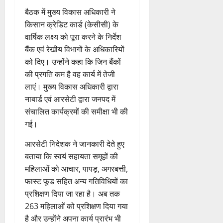
स
इ
रा
ग
पू
बैठक में मुख्य विकास अधिकारी ने
प
म
ई
ठ
र्व
रि
किसान क्रेडिट कार्ड (केसीसी) के
र
ह
ना
क
ष
वार्षिक लक्ष्य को पूरा करने के निर्देश
जें
में
त्म
म
द
सी
बैंक एवं रेखीय विभागों के अधिकारियों
छू
क
ना
का
ब्रे
न
सू
ई
को दिए। उन्होंने कहा कि जिन बैंकों
से
किं
हीं
ची
ग
की प्रगति कम है वह कार्य में तेजी
वा
ग
स
ई
लाएं। मुख्य विकास अधिकारी द्वारा
अ
प
क
7
नाबार्ड एवं आरसेटी द्वारा जनपद में
भि
री
ती
August
5
संचालित कार्यक्रमों की समीक्षा भी की
या
क्ष
”
2026
August
न
गई।
ण
2026
,
0
स
5
आरसेटी निदेशक ने जानकारी देते हुए
निः
0
फ
August
शु
बताया कि स्वयं सहायता समूहों की
ल
2026
ल्क
महिलाओं को आचार, पापड़, अगरबत्ती,
,
चि
0
त
फास्ट फूड सहित अन्य गतिविधियों का
कि
क
प्रशिक्षण दिया जा रहा है। अब तक
त्सा
नी
263 महिलाओं को प्रशिक्षण दिया गया
शि
की
है और उन्होंने अपना कार्य प्रारंभ भी
वि