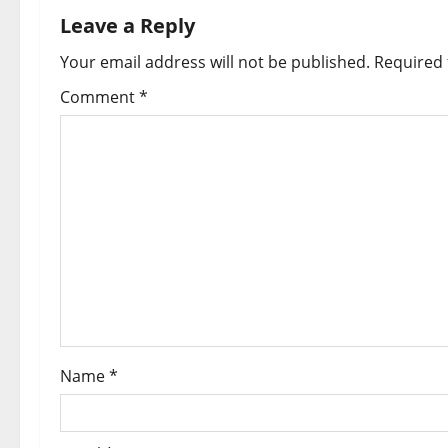
n
Leave a Reply
a
Your email address will not be published.
Required 
v
Comment
*
i
g
a
t
i
o
Name
*
n