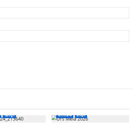
देहरादून
उत्‍तराखण्‍ड
हरिद्वार
में बड़ा प्रशासनिक
758वें सालाना उर्स/मेला-2026 की