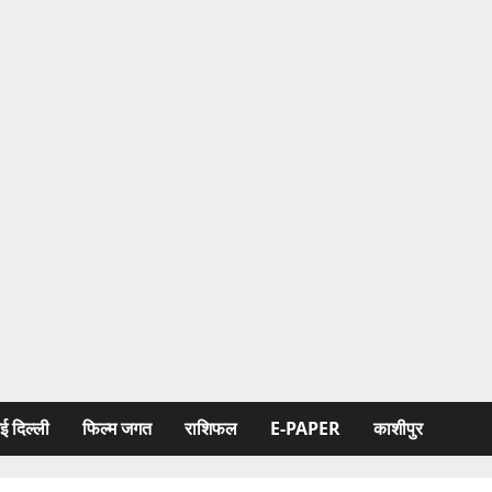
ई दिल्ली
फिल्‍म जगत
राशिफल
E-PAPER
काशीपुर