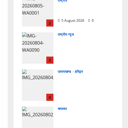
राष्ट्रीय
”हम चिंतन सबके भले के लिए करते
हैं, इसलिए बुराई हमें छू नहीं सकती”
5 August 2026
0
2
राष्ट्रीय न्यूज
देश की पहली वंदे भारत फ्रेट ईएमयू
का इमरजेंसी ब्रेकिंग परीक्षण
सफल, तकनीकी परीक्षणों में मिली
बड़ी सफलता
3
4 August 2026
0
उत्‍तराखण्‍ड
हरिद्वार
कांवड़ मेले में भारत विकास परिषद
का सेवा अभियान, निःशुल्क
चिकित्सा शिविर में शिवभक्तों को
मिल रही स्वास्थ्य सुविधाएं
4
4 August 2026
0
चम्पावत
मानेश्वर मंदिर में चला विशेष
स्वच्छता अभियान, डेढ़ टन
प्लास्टिक कचरा हटाया