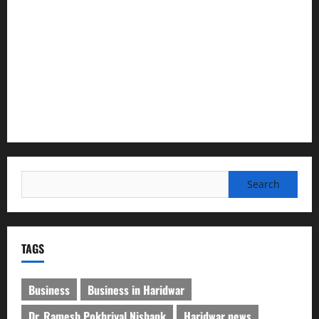
सरस्वती शिशु मंदिर नवापारा में डॉ. प्रफुल्ल चंद्र राय जयंती
समारोहपूर्वक मनाई गई
”हम चिंतन सबके भले के लिए करते हैं, इसलिए बुराई हमें छू नहीं सकती”
देश की पहली वंदे भारत फ्रेट ईएमयू का इमरजेंसी ब्रेकिंग परीक्षण
सफल, तकनीकी परीक्षणों में मिली बड़ी सफलता
Search
for:
TAGS
Business
Business in Haridwar
Dr. Ramesh Pokhriyal Nishank
Haridwar news