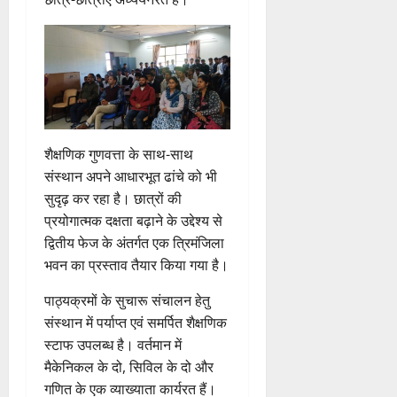
ग्रे
र
की
म
ई
0
ठ
र्व
ल
स
स्व
ब
र
ह
ना
क
ता
में
ती
3
ढ़
जें
में
त्म
म
अ
शि
ती
सी
छू
क
ना
नि
4
शु
राष्ट्रीय
बे
ब्रे
न
सू
ई
August
”
ल
मं
चै
किं
हीं
ची
ग
2026
ह
भा
दि
नी
ग
स
ई
म
स्क
र
,
प
क
0
7
शैक्षणिक गुणवत्ता के साथ-साथ
चिं
र
न
4
शि
री
ती
August
5
त
ब
संस्थान अपने आधारभूत ढांचे को भी
वा
क्षा
क्ष
”
2026
August
न
ने
राष्ट्रीय न्यूज
पा
सुदृढ़ कर रहा है। छात्रों की
में
ण
2026
दे
स
म
रा
0
अ
प्रयोगात्मक दक्षता बढ़ाने के उद्देश्य से
स
5
श
ब
हा
में
ध्या
0
फ
द्वितीय फेज के अंतर्गत एक त्रिमंजिला
August
की
के
स
डॉ
त्म
ल
2026
भवन का प्रस्ताव तैयार किया गया है।
प
भ
चि
5
.
को
,
ह
ले
व
प्र
0
शा
त
पाठ्यक्रमों के सुचारू संचालन हेतु
ली
के
,
फु
मि
क
संस्थान में पर्याप्त एवं समर्पित शैक्षणिक
वं
लि
ए
ल्ल
ल
नी
स्टाफ उपलब्ध है। वर्तमान में
दे
ए
आ
चं
क
की
मैकेनिकल के दो, सिविल के दो और
भा
क
ई
द्र
र
प
र
गणित के एक व्याख्याता कार्यरत हैं।
र
सी
रा
ने