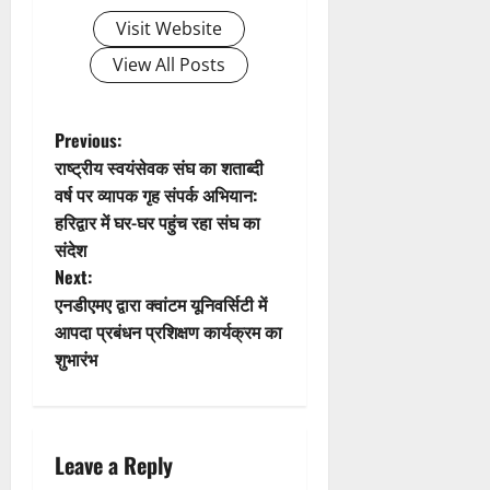
स
5
0
फ
Visit Website
August
ल
2026
View All Posts
,
0
त
क
P
Previous:
नी
राष्ट्रीय स्वयंसेवक संघ का शताब्दी
की
o
वर्ष पर व्यापक गृह संपर्क अभियान:
प
री
हरिद्वार में घर-घर पहुंच रहा संघ का
s
क्ष
संदेश
णों
t
Next:
में
एनडीएमए द्वारा क्वांटम यूनिवर्सिटी में
मि
n
आपदा प्रबंधन प्रशिक्षण कार्यक्रम का
ली
शुभारंभ
ब
a
ड़ी
v
स
फ
i
Leave a Reply
ल
ता