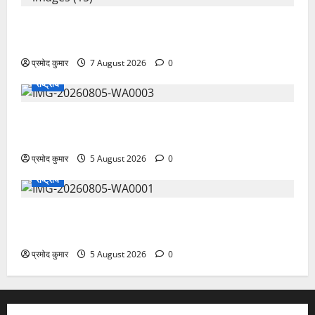
उत्तराखंड कांग्रेस में अनिल भास्कर बने महासचिव, एआईसीसी
ने जारी की नई संगठनात्मक सूची
प्रमोद कुमार
7 August 2026
0
राष्ट्रीय
सरस्वती शिशु मंदिर नवापारा में डॉ. प्रफुल्ल चंद्र राय जयंती
समारोहपूर्वक मनाई गई
प्रमोद कुमार
5 August 2026
0
राष्ट्रीय
”हम चिंतन सबके भले के लिए करते हैं, इसलिए बुराई हमें छू नहीं
सकती”
प्रमोद कुमार
5 August 2026
0