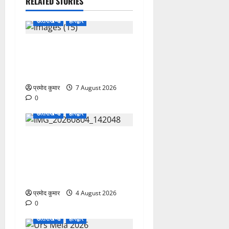
RELATED STORIES
उत्‍तराखण्‍ड
हरिद्वार
उत्तराखंड कांग्रेस में अनिल
भास्कर बने महासचिव, एआईसीसी
ने जारी की नई संगठनात्मक सूची
प्रमोद कुमार
7 August 2026
0
उत्‍तराखण्‍ड
हरिद्वार
कांवड़ मेले में भारत विकास परिषद
का सेवा अभियान, निःशुल्क
चिकित्सा शिविर में शिवभक्तों को
मिल रही स्वास्थ्य सुविधाएं
प्रमोद कुमार
4 August 2026
0
उत्‍तराखण्‍ड
हरिद्वार