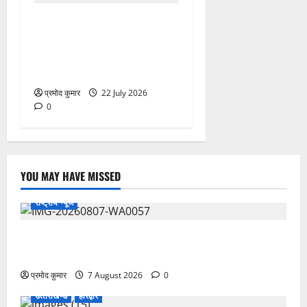
758वें सालाना उर्स/मेला-2026
की तैयारियों को लेकर जिला
कार्यालय सभागार मे बैठक
आयोजित
प्रमोद कुमार
22 July 2026
0
YOU MAY HAVE MISSED
राष्ट्रीय न्यूज
विकास की रफ्तार के बीच युवाओं की बढ़ती बेचैनी, शिक्षा में
अध्यात्म को शामिल करने का आह्वान
प्रमोद कुमार
7 August 2026
0
उत्‍तराखण्‍ड
हरिद्वार