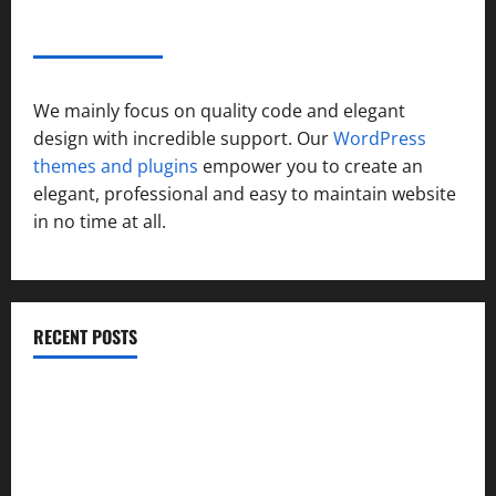
ABOUT AF THEMES
We mainly focus on quality code and elegant
design with incredible support. Our
WordPress
themes and plugins
empower you to create an
elegant, professional and easy to maintain website
in no time at all.
RECENT POSTS
विकास की रफ्तार के बीच युवाओं की बढ़ती बेचैनी, शिक्षा में अध्यात्म को
शामिल करने का आह्वान
उत्तराखंड कांग्रेस में अनिल भास्कर बने महासचिव, एआईसीसी ने जारी
की नई संगठनात्मक सूची