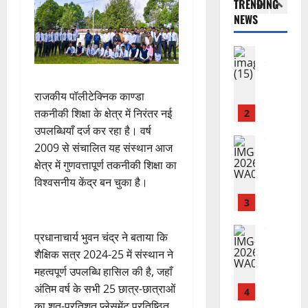
TRENDING
स
भा
क
ई
द्र
NEWS
की
र
1
र
सी
रा
र
त
ते
सी
य
फ्ता
उत्‍तराखण्‍ड
फ्रे
हैं
ने
ज
हरिद्वार
र
ट
,
जा
यं
उ
के
ई
इ
री
ती
त्त
राजकीय पॉलीटेक्निक काण्डा
बी
ए
स
की
स
रा
च
तकनीकी शिक्षा के क्षेत्र में निरंतर नई
2
म
लि
न
मा
खं
यु
यू
ए
उपलब्धियाँ दर्ज कर रहा है। वर्ष
ई
रो
ड
राष्ट्रीय
वा
का
बु
सं
ह
2009 से संचालित यह संस्थान आज
कां
स
ओं
इ
रा
ग
पू
क्षेत्र में गुणवत्तापूर्ण तकनीकी शिक्षा का
ग्रे
र
की
म
ई
ठ
र्व
विश्वसनीय केंद्र बन चुका है।
स
स्व
ब
र
ह
ना
क
में
ती
3
ढ़
जें
में
त्म
म
अ
शि
ती
सी
छू
क
ना
नि
शु
राष्ट्रीय
बे
ब्रे
न
सू
प्रधानाचार्य भुवन चंद्र ने बताया कि
ई
”
ल
मं
चै
किं
हीं
ची
ग
शैक्षिक सत्र 2024-25 में संस्थान ने
ह
भा
दि
नी
ग
स
ई
महत्वपूर्ण उपलब्धि हासिल की है, जहाँ
म
स्क
र
,
प
क
7
अंतिम वर्ष के सभी 25 छात्र-छात्राओं
चिं
र
न
4
शि
री
ती
August
5
त
ब
का शत-प्रतिशत प्लेसमेंट प्रतिष्ठित
वा