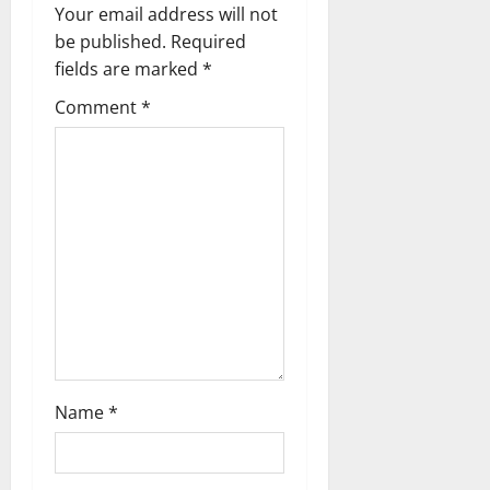
g
Your email address will not
be published.
Required
4
a
fields are marked
*
August
2026
t
Comment
*
0
i
o
n
Name
*