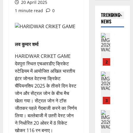
में
20 April 2025
हरिद्वार
ट
,
यं
उ
भा
ई
1 minute read
0
इ
ती
TRENDING
त्त
र
ए
स
स
NEWS
रा
त
1
म
लि
मा
खं
वि
यू
ए
रो
ड
का
राष्ट्रीय
का
बु
ह
कां
स
स
इ
रा
लव कुमार शर्मा
पू
ग्रे
र
प
म
ई
र्व
स
स्व
रि
HARIDWAR CRIKET GAME
र
ह
क
में
ती
ष
2
जें
में
देवपुरा स्थित एचआरडीए क्रिकेट
म
अ
शि
द
सी
छू
ना
स्टेडियम में आयोजित अखिल भारतीय
नि
शु
का
राष्ट्रीय
ब्रे
न
ई
इंटर जोनल वेटरन्स क्रिकेट
”
ल
मं
से
किं
हीं
ग
चैंपियनशिप 2025 के तीसरे दिन वेस्ट
ह
भा
दि
वा
ग
स
ई
म
जोन और सेंट्रल जोन के बीच मैच
स्क
र
अ
प
क
चिं
र
न
भि
खेला गया। सेंट्रल जोन ने टॉस
3
री
ती
5
त
ब
वा
या
जीतकर पहले गेंदबाजी करने का निर्णय
क्ष
”
August
न
ने
राष्ट्रीय न्यूज
पा
न
ण
लिया। बल्लेबाजी में उतरी वेस्ट जोन
2026
दे
स
म
रा
,
स
ने निर्धारित 20 ओवर में 8 विकेट
5
श
ब
हा
में
निः
0
फ
August
खोकर 116 रन बनाए।
की
के
स