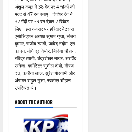
नि
4
शु
का
राष्ट्रीय
ब्रे
न
सू
ई
वि
अंशुल कपूर ने 38 गेंद पर 4 चौकों की
August
”
ल
मं
से
किं
हीं
ची
ग
धा
2026
ह
भा
दि
मदद से 47 रन बनाए। शिशिर देव ने
वा
ग
स
ई
एं
म
स्क
र
अ
32 गेंदों पर 39 रन देकर 2 विकेट
प
क
0
7
चिं
र
न
भि
3
री
लिए। इस अवसर पर हरिद्वार वेटरन्स
ती
August
5
4
त
ब
वा
या
क्ष
”
एसोसिएशन अध्यक्ष सुभाष गुप्ता, संजय
2026
August
August
न
ने
राष्ट्रीय न्यूज
पा
न
ण
2026
कुमार, राजीव त्यागी, जावेद नदीम, एस
2026
दे
स
म
रा
,
0
स
5
कानन, योगेन्द्र विभोर, बिंदिया चौहान,
श
ब
हा
में
निः
0
0
फ
August
की
रविंद्र त्यागी, चंद्रशेखर नायर, अरविंद
के
स
डॉ
शु
ल
2026
प
भ
चि
खनेजा, कॉमेंटेटर सुशील दोषी, नीरज
4
.
ल्क
,
ह
ले
व
प्र
चि
0
दत्त, कन्हैया लाल, सुरेश गोस्वामी और
त
ली
उत्‍तराखण्‍ड
के
,
फु
कि
अंपायर राहुल गुप्ता, स्वतंत्र चौहान
क
हरिद्वार
वं
लि
ए
ल्ल
त्सा
नी
उपस्थित थे।
कां
दे
ए
आ
चं
शि
की
व
भा
क
ई
द्र
वि
प
ABOUT THE AUTHOR
ड़
र
5
र
सी
रा
र
री
मे
त
ते
सी
य
में
क्ष
ले
फ्रे
हैं
ने
ज
शि
णों
में
ट
,
जा
यं
व
में
भा
ई
इ
री
ती
भ