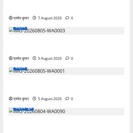
उत्तराखंड कांग्रेस में अनिल भास्कर बने महासचिव, एआईसीसी
ने जारी की नई संगठनात्मक सूची
प्रमोद कुमार
7 August 2026
0
राष्ट्रीय
सरस्वती शिशु मंदिर नवापारा में डॉ. प्रफुल्ल चंद्र राय जयंती
समारोहपूर्वक मनाई गई
प्रमोद कुमार
5 August 2026
0
राष्ट्रीय
”हम चिंतन सबके भले के लिए करते हैं, इसलिए बुराई हमें छू नहीं
सकती”
प्रमोद कुमार
5 August 2026
0
राष्ट्रीय न्यूज
देश की पहली वंदे भारत फ्रेट ईएमयू का इमरजेंसी ब्रेकिंग
परीक्षण सफल, तकनीकी परीक्षणों में मिली बड़ी सफलता