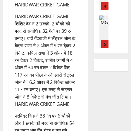
डॉ
शु
ल
2026
HARIDWAR CRIKET GAME
प
भ
चि
4
.
ल्क
,
ह
ले
व
प्र
चि
0
त
HARIDWAR CRIKET GAME
ली
उत्‍तराखण्‍ड
के
,
फु
कि
क
शिशिर देव ने 2 छक्कों, 2 चौकों की
हरिद्वार
वं
लि
ए
ल्ल
त्सा
नी
कां
दे
मदद से सर्वाधिक 32 गेंदों पर 39 रन
ए
आ
चं
शि
की
व
भा
क
ई
बनाए। वहीं गेंदबाजी में सेंट्रल जोन के
द्र
वि
प
ड़
र
5
र
सी
रा
र
केएस राणा ने 2 ओवर में 9 रन देकर 2
री
मे
त
ते
सी
य
में
विकेट, कपिल राणा ने 3 ओवर में 18
क्ष
ले
उत्‍तराखण्‍ड
फ्रे
हैं
ने
ज
शि
णों
रन देकर 2 विकेट, राजीव त्यागी ने 4
में
हरिद्वार
ट
,
जा
यं
व
में
उ
ओवर में 34 रन देकर 2 विकेट लिए।
भा
ई
इ
री
ती
भ
मि
त्त
र
117 रन का पीछा करने उतरी सेंट्रल
ए
स
की
स
क्तों
ली
रा
त
जोन ने 16.2 ओवर में 2 विकेट खोकर
1
म
लि
न
मा
को
ब
खं
वि
यू
ए
117 रन बनाए। इस तरह से सेंट्रल
ई
रो
मि
ड़ी
ड
का
राष्ट्रीय
का
बु
सं
ह
ल
जोन ने 8 विकेट से मैच जीत लिया।
स
कां
स
स
इ
रा
ग
पू
र
HARIDWAR CRIKET GAME
फ
ग्रे
र
प
म
ई
ठ
र्व
ही
ल
स
स्व
रि
र
ह
ना
क
परविंदर सिंह ने 38 गेंद पर 6 चौकों
स्वा
ता
में
ती
ष
2
जें
में
त्म
म
स्थ्य
और 1 छक्के की मदद से सर्वाधिक 54
अ
शि
द
सी
छू
क
ना
सु
रन बनाए और मैंन ऑफ द मैच बने।