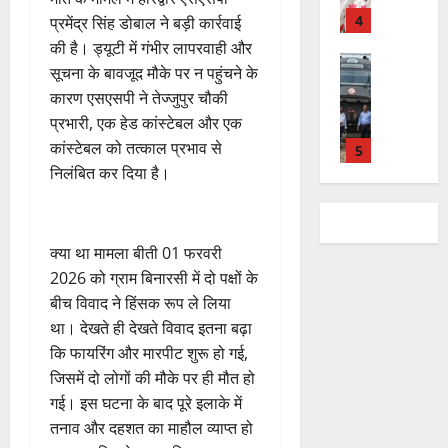
के
स
डॉ
त्म
ल
2026
प
भ
चि
प्रमेंद्र सिंह डोबाल ने बड़ी कार्रवाई
5
.
को
,
ह
ले
व
प्र
0
की है। ड्यूटी में गंभीर लापरवाही और
शा
त
ली
राष्ट्रीय न्यूज
के
,
फु
मि
सूचना के बावजूद मौके पर न पहुंचने के
क
वि
वं
लि
ए
ल्ल
ल
नी
कारण एसएसपी ने तेज्जुपुर चौकी
का
दे
ए
आ
चं
क
की
प्रभारी, एक हेड कांस्टेबल और एक
स
भा
क
ई
द्र
र
प
कांस्टेबल को तत्काल प्रभाव से
की
र
1
र
सी
रा
ने
री
र
निलंबित कर दिया है।
त
ते
सी
य
का
क्ष
फ्ता
उत्‍तराखण्‍ड
फ्रे
हैं
ने
ज
आ
णों
हरिद्वार
र
ट
,
जा
यं
ह्वा
में
उ
के
ई
इ
री
ती
न
मि
​क्या था मामला ​बीती 01 फरवरी
त्त
बी
ए
स
की
स
ली
रा
2026 को ग्राम बिनारसी में दो पक्षों के
च
2
म
लि
न
मा
ब
7
खं
बीच विवाद ने हिंसक रूप ले लिया
यु
यू
ए
ई
रो
ड़ी
August
ड
राष्ट्रीय
वा
का
था। देखते ही देखते विवाद इतना बढ़ा
बु
सं
ह
स
2026
कां
स
ओं
इ
रा
ग
कि फायरिंग और मारपीट शुरू हो गई,
पू
फ
ग्रे
र
की
म
ई
0
ठ
र्व
जिसमें दो लोगों की मौके पर ही मौत हो
ल
स
स्व
ब
र
ह
ना
क
गई। इस घटना के बाद पूरे इलाके में
ता
में
ती
3
ढ़
जें
में
त्म
म
तनाव और दहशत का माहौल व्याप्त हो
अ
शि
ती
सी
छू
क
ना