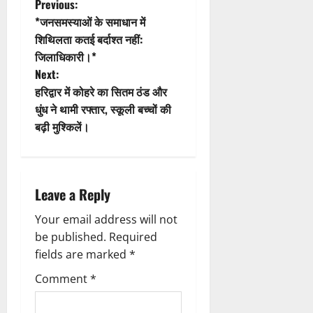
P
Previous:
*जनसमस्याओं के समाधान में
0
o
शिथिलता कतई बर्दाश्त नहीं:
जिलाधिकारी।* ​
s
Next:
t
हरिद्वार में कोहरे का सितम ठंड और
धुंध ने थामी रफ्तार, स्कूली बच्चों की
n
बढ़ी मुश्किलें।
a
v
Leave a Reply
i
Your email address will not
g
be published.
Required
fields are marked
*
a
Comment
*
t