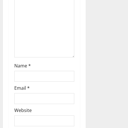
i
o
n
Name
*
Email
*
Website