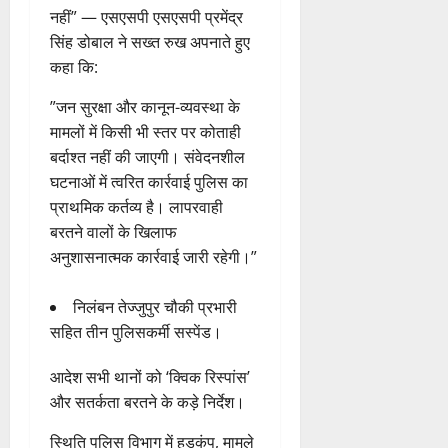
न
मि
ए
नहीं” — एसएसपी एसएसपी प्रमेंद्र
स
की
स
ली
म
लि
न
मा
सिंह डोबाल ने सख्त रुख अपनाते हुए
ब
7
यू
ए
ई
रो
कहा कि:
ड़ी
August
का
बु
सं
ह
स
2026
इ
रा
ग
​”जन सुरक्षा और कानून-व्यवस्था के
पू
फ
म
ई
0
ठ
र्व
मामलों में किसी भी स्तर पर कोताही
ल
र
ह
ना
क
बर्दाश्त नहीं की जाएगी। संवेदनशील
ता
जें
में
त्म
म
घटनाओं में त्वरित कार्रवाई पुलिस का
सी
छू
क
ना
प्राथमिक कर्तव्य है। लापरवाही
4
ब्रे
न
सू
ई
August
बरतने वालों के खिलाफ
किं
हीं
ची
ग
2026
अनुशासनात्मक कार्रवाई जारी रहेगी।”
ग
स
ई
प
क
0
7
री
ती
निलंबन तेज्जुपुर चौकी प्रभारी
August
5
क्ष
”
2026
August
सहित तीन पुलिसकर्मी सस्पेंड।
ण
2026
0
स
5
​आदेश सभी थानों को ‘क्विक रिस्पांस’
0
फ
August
और सतर्कता बरतने के कड़े निर्देश।
ल
2026
,
​स्थिति पुलिस विभाग में हड़कंप, मामले