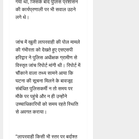
नि
गया था, जिसके बाद पुलिस प्रशासन
4
शु
राष्ट्रीय
बे
ब्रे
न
सू
ई
August
”
ल
मं
की कार्यप्रणाली पर भी सवाल उठने
चै
किं
हीं
ची
ग
2026
ह
भा
दि
नी
लगे थे।
ग
स
ई
म
स्क
र
,
प
क
0
7
चिं
र
न
4
शि
री
ती
August
5
त
ब
वा
क्षा
क्ष
”
2026
August
​जांच में खुली लापरवाही की पोल मामले
न
ने
राष्ट्रीय न्यूज
पा
में
ण
2026
दे
स
म
रा
की गंभीरता को देखते हुए एसएसपी
0
अ
स
5
श
ब
हा
में
हरिद्वार ने पुलिस अधीक्षक ग्रामीण से
ध्या
0
फ
August
की
के
स
डॉ
त्म
ल
विस्तृत जांच रिपोर्ट मांगी थी। रिपोर्ट में
2026
प
भ
चि
5
.
को
,
चौंकाने वाला तथ्य सामने आया कि
ह
ले
व
प्र
0
शा
त
घटना की सूचना मिलने के बावजूद
ली
के
,
फु
मि
क
संबंधित पुलिसकर्मी न तो समय पर
वं
लि
ए
ल्ल
ल
नी
दे
मौके पर पहुंचे और न ही उन्होंने
ए
आ
चं
क
की
भा
क
ई
उच्चाधिकारियों को समय रहते स्थिति
द्र
र
प
र
र
सी
रा
से अवगत कराया।
ने
री
त
ते
सी
य
का
क्ष
फ्रे
हैं
ने
ज
आ
णों
ट
,
जा
यं
ह्वा
में
​”लापरवाही किसी भी स्तर पर बर्दाश्त
ई
इ
री
ती