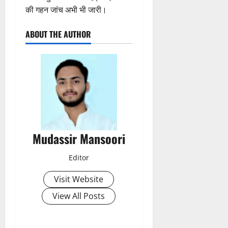
0
त
की गहन जांच अभी भी जारी।
क
नी
ABOUT THE AUTHOR
की
प
री
क्ष
णों
में
मि
ली
ब
Mudassir Mansoori
ड़ी
स
Editor
फ
ल
Visit Website
ता
View All Posts
4
August
2026