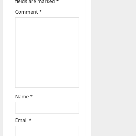
fields are marked
*
ता
a
Comment
*
t
4
August
i
2026
0
o
n
Name
*
Email
*