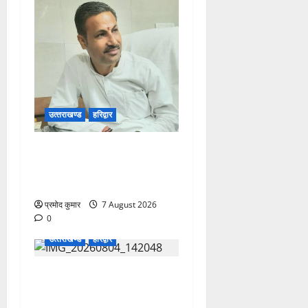
उत्‍तराखण्‍ड
हरिद्वार
उत्तराखंड कांग्रेस में अनिल
भास्कर बने महासचिव, एआईसीसी
ने जारी की नई संगठनात्मक सूची
प्रमोद कुमार
7 August 2026
0
उत्‍तराखण्‍ड
हरिद्वार
कांवड़ मेले में भारत विकास परिषद
का सेवा अभियान, निःशुल्क