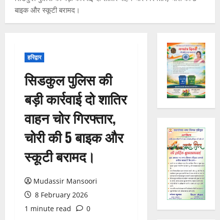
खं
बाइक और स्कूटी बरामद।
ड
राष्ट्रीय
कां
स
ग्रे
र
स
स्व
में
ती
3
हरिद्वार
अ
शि
​सिडकुल पुलिस की
नि
शु
राष्ट्रीय
”
ल
मं
बड़ी कार्रवाई दो शातिर
ह
भा
दि
म
स्क
र
वाहन चोर गिरफ्तार,
चिं
र
न
4
त
ब
वा
चोरी की 5 बाइक और
न
ने
राष्ट्रीय न्यूज
पा
दे
स
स्कूटी बरामद।
म
रा
श
ब
हा
में
की
के
स
डॉ
Mudassir Mansoori
प
भ
चि
5
.
ह
ले
व
प्र
8 February 2026
ली
राष्ट्रीय न्यूज
के
,
फु
1 minute read
0
वि
वं
लि
ए
ल्ल