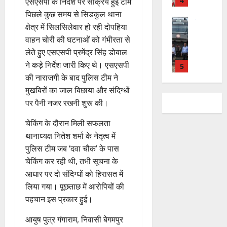
शि
​एसएसपी के निर्देश पर सक्रिय हुई टीम
री
ती
August
5
त
ब
वा
क्षा
क्ष
”
​पिछले कुछ समय से सिडकुल थाना
2026
August
न
ने
राष्ट्रीय न्यूज
पा
में
ण
क्षेत्र में सिलसिलेवार हो रही दोपहिया
2026
दे
स
म
रा
0
अ
स
5
वाहन चोरी की घटनाओं को गंभीरता से
श
ब
हा
में
ध्या
0
फ
August
लेते हुए एसएसपी प्रमेंद्र सिंह डोबाल
की
के
स
डॉ
त्म
ल
2026
प
भ
ने कड़े निर्देश जारी किए थे। एसएसपी
चि
5
.
को
,
ह
ले
व
प्र
की नाराजगी के बाद पुलिस टीम ने
0
शा
त
ली
राष्ट्रीय न्यूज
के
,
फु
मि
मुखबिरों का जाल बिछाया और संदिग्धों
क
वि
वं
लि
ए
ल्ल
ल
नी
पर पैनी नजर रखनी शुरू की।
का
दे
ए
आ
चं
क
की
स
भा
क
ई
द्र
चेकिंग के दौरान मिली सफलता
र
प
की
र
1
र
सी
रा
ने
री
थानाध्यक्ष नितेश शर्मा के नेतृत्व में
र
त
ते
सी
य
का
क्ष
पुलिस टीम जब ‘दवा चौक’ के पास
फ्ता
उत्‍तराखण्‍ड
फ्रे
हैं
ने
ज
आ
णों
चेकिंग कर रही थी, तभी सूचना के
हरिद्वार
र
ट
,
जा
यं
ह्वा
में
उ
आधार पर दो संदिग्धों को हिरासत में
के
ई
इ
री
ती
न
मि
त्त
बी
ए
लिया गया। पूछताछ में आरोपियों की
स
की
स
ली
रा
च
2
म
लि
न
पहचान इस प्रकार हुई।
मा
ब
7
खं
यु
यू
ए
ई
रो
ड़ी
August
ड
राष्ट्रीय
वा
आयुष पुत्र गंगाराम, निवासी बेगमपुर
का
बु
सं
ह
स
2026