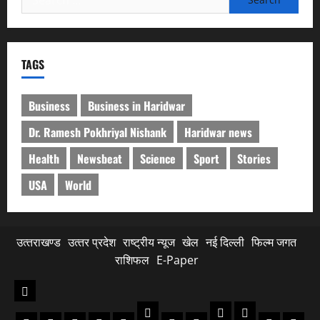
for:
TAGS
Business
Business in Haridwar
Dr. Ramesh Pokhriyal Nishank
Haridwar news
Health
Newsbeat
Science
Sport
Stories
USA
World
उत्‍तराखण्‍ड
उत्‍तर प्रदेश
राष्ट्रीय न्यूज
खेल
नई दिल्ली
फिल्‍म जगत
राशिफल
E-Paper
उत्‍तराखण्‍ड
नैनीताल
गढ़वाल
टिहरी