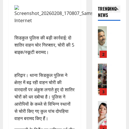
का
दे
ए
आ
चं
TRENDING
स
भा
क
ई
द्र
NEWS
की
र
1
र
सी
रा
र
त
ते
सी
य
फ्ता
उत्‍तराखण्‍ड
फ्रे
हैं
ने
ज
हरिद्वार
र
ट
,
जा
यं
​सिडकुल पुलिस की बड़ी कार्रवाई: दो
उ
के
ई
इ
री
ती
शातिर वाहन चोर गिरफ्तार, चोरी की 5
त्त
बी
ए
स
की
स
रा
बाइक/स्कूटी बरामद।
च
2
म
लि
न
मा
खं
यु
यू
ए
ई
रो
ड
राष्ट्रीय
वा
का
बु
सं
ह
कां
स
ओं
इ
रा
ग
पू
​हरिद्वार। थाना सिडकुल पुलिस ने
ग्रे
र
की
म
ई
ठ
र्व
क्षेत्र में बढ़ रही वाहन चोरी की
स
स्व
ब
र
ह
ना
क
वारदातों पर अंकुश लगाते हुए दो शातिर
में
ती
3
ढ़
जें
में
त्म
म
अ
शि
चोरों को धर दबोचा है। पुलिस ने
ती
सी
छू
क
ना
नि
शु
राष्ट्रीय
आरोपियों के कब्जे से विभिन्न स्थानों
बे
ब्रे
न
सू
ई
”
ल
मं
चै
किं
से चोरी किए गए कुल पांच दोपहिया
हीं
ची
ग
ह
भा
दि
नी
ग
स
वाहन बरामद किए हैं।
ई
म
स्क
र
,
प
क
7
चिं
र
न
4