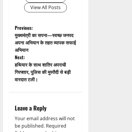
ण
2026
0
View All Posts
स
5
0
फ
August
ल
2026
P
,
Previous:
0
त
मुख्यमंत्री का सपना—स्वच्छ जनपद
o
क
अपना अभियान के तहत व्यापक सफाई
नी
अभियान
s
की
Next:
प
t
हथियार के साथ शातिर अपराधी
री
गिरफ्तार, पुलिस की मुस्तैदी से बड़ी
क्ष
n
णों
वारदात टली।
में
a
मि
ली
v
ब
Leave a Reply
ड़ी
i
स
Your email address will not
फ
g
be published.
Required
ल