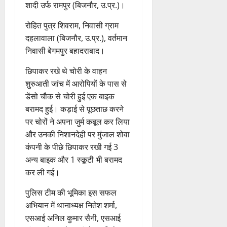
कां
स
ओं
इ
रा
शादी उर्फ रामपुर (बिजनौर, उ.प्र.)।
ग
पू
फ
ग्रे
र
की
म
ई
0
ठ
र्व
ल
स
स्व
ब
​रोहित पुत्र शिवराम, निवासी ग्राम
र
ह
ना
क
ता
में
ती
3
ढ़
जें
दहलावाला (बिजनौर, उ.प्र.), वर्तमान
में
त्म
म
अ
शि
ती
सी
छू
क
ना
निवासी बेगमपुर बहादराबाद।
नि
4
शु
राष्ट्रीय
बे
ब्रे
न
सू
ई
August
”
ल
मं
चै
किं
छिपाकर रखे थे चोरी के वाहन
हीं
ची
ग
2026
ह
भा
दि
नी
ग
स
शुरुआती जांच में आरोपियों के पास से
ई
म
स्क
र
,
प
क
0
डेंसो चौक से चोरी हुई एक बाइक
7
चिं
र
न
4
शि
री
ती
August
बरामद हुई। कड़ाई से पूछताछ करने
5
त
ब
वा
क्षा
क्ष
”
2026
August
पर चोरों ने अपना जुर्म कबूल कर लिया
न
ने
राष्ट्रीय न्यूज
पा
में
ण
2026
दे
स
म
और उनकी निशानदेही पर मुंजाल शोवा
रा
0
अ
स
5
श
ब
हा
में
कंपनी के पीछे छिपाकर रखी गई 3
ध्या
0
फ
August
की
के
स
डॉ
त्म
अन्य बाइक और 1 स्कूटी भी बरामद
ल
2026
प
भ
चि
5
.
को
,
कर ली गई।
ह
ले
व
प्र
0
शा
त
ली
के
,
फु
मि
पुलिस टीम की भूमिका इस सफल
क
वं
लि
ए
ल्ल
ल
नी
अभियान में थानाध्यक्ष नितेश शर्मा,
दे
ए
आ
चं
क
की
एसआई अनिल कुमार सैनी, एसआई
भा
क
ई
द्र
र