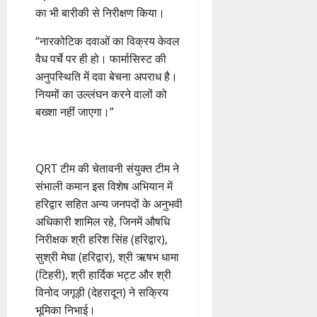
र
प
र
र
सी
रा
का भी बारीकी से निरीक्षण किया।
ने
री
त
ते
सी
य
का
क्ष
फ्रे
“नारकोटिक दवाओं का विक्रय केवल
हैं
ने
ज
आ
णों
ट
,
जा
वैध पर्चे पर ही हो। फार्मासिस्ट की
यं
ह्वा
में
ई
इ
री
ती
अनुपस्थिति में दवा बेचना अपराध है।
न
मि
ए
स
की
स
नियमों का उल्लंघन करने वालों को
ली
म
लि
न
मा
ब
बख्शा नहीं जाएगा।”
7
यू
ए
ई
रो
ड़ी
August
का
बु
सं
ह
स
2026
इ
रा
ग
पू
फ
म
ई
0
ठ
र्व
QRT टीम की चेतावनी संयुक्त टीम ने
ल
र
ह
ना
क
संभाली कमान​ इस विशेष अभियान में
ता
जें
में
त्म
म
हरिद्वार सहित अन्य जनपदों के अनुभवी
सी
छू
क
ना
अधिकारी शामिल रहे, जिनमें औषधि
4
ब्रे
न
सू
ई
August
निरीक्षक श्री हरिश सिंह (हरिद्वार),
किं
हीं
ची
ग
2026
सुश्री मेघा (हरिद्वार), श्री ऋषभ धामा
ग
स
ई
प
(टिहरी), श्री हार्दिक भट्ट और श्री
क
0
7
री
ती
विनोद जगूड़ी (देहरादून) ने सक्रिय
August
5
क्ष
”
2026
भूमिका निभाई।
August