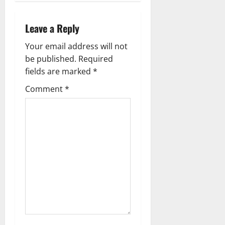
a
v
Leave a Reply
i
Your email address will not
g
be published.
Required
fields are marked
*
a
Comment
*
t
i
o
n