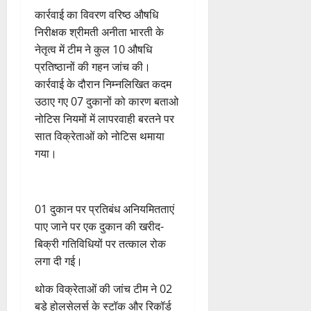
कां
स
ओं
इ
रा
ग
पू
फ
​कार्रवाई का विवरण ​वरिष्ठ औषधि
ग्रे
र
की
म
ई
0
ठ
र्व
ल
निरीक्षक श्रीमती अनीता भारती के
स
स्व
ब
र
ह
ना
क
ता
में
ती
नेतृत्व में टीम ने कुल 10 औषधि
3
ढ़
जें
में
त्म
म
अ
शि
ती
प्रतिष्ठानों की गहन जांच की।
सी
छू
क
ना
नि
4
शु
राष्ट्रीय
बे
ब्रे
कार्रवाई के दौरान निम्नलिखित कदम
न
सू
ई
August
”
ल
मं
चै
किं
हीं
ची
ग
उठाए गए ​07 दुकानों को कारण बताओ
2026
ह
भा
दि
नी
ग
स
ई
नोटिस नियमों में लापरवाही बरतने पर
म
स्क
र
,
प
क
0
7
सात विक्रेताओं को नोटिस थमाया
चिं
र
न
4
शि
री
ती
August
5
गया।
त
ब
वा
क्षा
क्ष
”
2026
August
न
ने
राष्ट्रीय न्यूज
पा
में
ण
2026
दे
स
म
रा
0
अ
स
5
श
ब
हा
में
ध्या
0
फ
​01 दुकान पर प्रतिबंध अनियमितताएं
August
की
के
स
डॉ
त्म
ल
2026
पाए जाने पर एक दुकान की खरीद-
प
भ
चि
5
.
को
,
बिक्री गतिविधियों पर तत्काल रोक
ह
ले
व
प्र
0
शा
त
ली
के
लगा दी गई।
,
फु
मि
क
वं
लि
ए
ल्ल
ल
नी
​थोक विक्रेताओं की जांच टीम ने 02
दे
ए
आ
चं
क
की
भा
बड़े होलसेलर्स के स्टॉक और रिकॉर्ड
क
ई
द्र