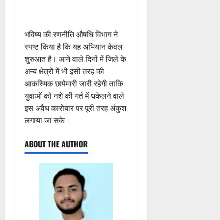
ण
2026
0
स
5
0
फ
August
​भविष्य की रणनीति औषधि विभाग ने
ल
2026
,
स्पष्ट किया है कि यह अभियान केवल
0
त
शुरुआत है। आने वाले दिनों में जिले के
क
अन्य क्षेत्रों में भी इसी तरह की
नी
आकस्मिक छापेमारी जारी रहेगी ताकि
की
युवाओं को नशे की गर्त में धकेलने वाले
प
इस अवैध कारोबार पर पूरी तरह अंकुश
री
लगाया जा सके।
क्ष
णों
में
ABOUT THE AUTHOR
मि
ली
ब
ड़ी
स
फ
ल