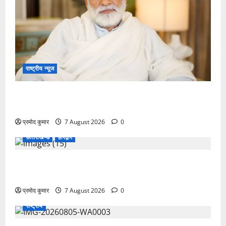
राष्ट्रीय न्यूज
विकास की रफ्तार के बीच युवाओं की बढ़ती बेचैनी, शिक्षा में
अध्यात्म को शामिल करने का आह्वान
प्रमोद कुमार
7 August 2026
0
उत्‍तराखण्‍ड
हरिद्वार
उत्तराखंड कांग्रेस में अनिल भास्कर बने महासचिव, एआईसीसी
ने जारी की नई संगठनात्मक सूची
प्रमोद कुमार
7 August 2026
0
राष्ट्रीय