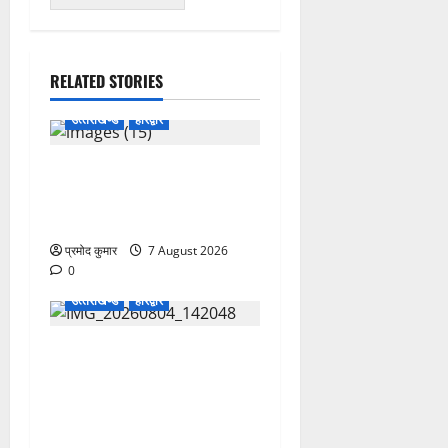
RELATED STORIES
उत्‍तराखण्‍ड
हरिद्वार
उत्तराखंड कांग्रेस में अनिल
भास्कर बने महासचिव, एआईसीसी
ने जारी की नई संगठनात्मक सूची
प्रमोद कुमार
7 August 2026
0
उत्‍तराखण्‍ड
हरिद्वार
कांवड़ मेले में भारत विकास परिषद
का सेवा अभियान, निःशुल्क
चिकित्सा शिविर में शिवभक्तों को
मिल रही स्वास्थ्य सुविधाएं