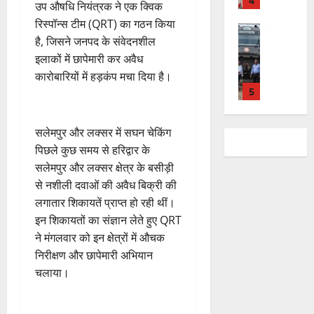
न
4
शि
री
ती
उप औषधि नियंत्रक ने एक क्विक
August
5
त
ब
वा
क्षा
क्ष
”
2026
रिस्पॉन्स टीम (QRT) का गठन किया
August
न
ने
राष्ट्रीय न्यूज
पा
में
ण
2026
है, जिसने जनपद के संवेदनशील
दे
स
म
रा
0
अ
स
5
श
इलाकों में छापेमारी कर अवैध
ब
हा
में
ध्या
0
फ
August
की
के
स
कारोबारियों में हड़कंप मचा दिया है।
डॉ
त्म
ल
2026
प
भ
चि
5
.
को
,
ह
ले
व
प्र
0
शा
त
ली
राष्ट्रीय न्यूज
के
,
फु
मि
क
​सलेमपुर और लक्सर में सघन चेकिंग ​
वि
वं
लि
ए
ल्ल
ल
नी
का
पिछले कुछ समय से हरिद्वार के
दे
ए
आ
चं
क
की
स
भा
सलेमपुर और लक्सर क्षेत्र के बसीड़ी
क
ई
द्र
र
प
की
र
1
र
सी
रा
से नशीली दवाओं की अवैध बिक्री की
ने
री
र
त
ते
सी
य
लगातार शिकायतें प्राप्त हो रही थीं।
का
क्ष
फ्ता
उत्‍तराखण्‍ड
फ्रे
हैं
ने
ज
आ
णों
इन शिकायतों का संज्ञान लेते हुए QRT
हरिद्वार
र
ट
,
जा
यं
ह्वा
में
ने मंगलवार को इन क्षेत्रों में औचक
उ
के
ई
इ
री
ती
न
मि
त्त
निरीक्षण और छापेमारी अभियान
बी
ए
स
की
स
ली
रा
चलाया।
च
2
म
लि
न
मा
ब
7
खं
यु
यू
ए
ई
रो
ड़ी
August
ड
राष्ट्रीय
वा
का
बु
सं
ह
स
2026