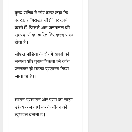
August
ल
2026
​मुख्य सचिव ने जोर देकर कहा कि:
,
0
त
पत्रकार “ग्राउंड जीरो” पर कार्य
क
करते हैं, जिससे आम जनमानस की
नी
समस्याओं का त्वरित निराकरण संभव
की
होता है।
प
री
​सोशल मीडिया के दौर में खबरों की
क्ष
सत्यता और प्रामाणिकता की जांच
णों
परखकर ही उनका प्रसारण किया
में
जाना चाहिए।
मि
ली
ब
ड़ी
​शासन-प्रशासन और प्रेस का साझा
स
उद्देश्य आम नागरिक के जीवन को
फ
खुशहाल बनाना है।
ल
ता