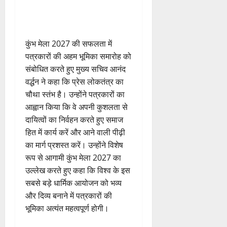
फ्रे
हैं
ने
ज
आ
ट
,
जा
यं
ह्वा
ई
इ
री
ती
न
ए
स
की
स
​कुंभ मेला 2027 की सफलता में
म
लि
न
मा
7
पत्रकारों की अहम भूमिका समारोह को
यू
ए
ई
रो
August
संबोधित करते हुए मुख्य सचिव आनंद
का
बु
सं
ह
2026
वर्द्धन ने कहा कि प्रेस लोकतंत्र का
इ
रा
ग
पू
म
0
ई
चौथा स्तंभ है। उन्होंने पत्रकारों का
ठ
र्व
र
ह
ना
क
आह्वान किया कि वे अपनी कुशलता से
जें
में
त्म
म
दायित्वों का निर्वहन करते हुए समाज
सी
छू
क
ना
हित में कार्य करें और आने वाली पीढ़ी
ब्रे
न
सू
ई
का मार्ग प्रशस्त करें। उन्होंने विशेष
किं
हीं
ची
ग
रूप से आगामी कुंभ मेला 2027 का
ग
स
ई
उल्लेख करते हुए कहा कि विश्व के इस
प
क
7
री
सबसे बड़े धार्मिक आयोजन को भव्य
ती
August
5
क्ष
”
2026
और दिव्य बनाने में पत्रकारों की
August
ण
2026
भूमिका अत्यंत महत्वपूर्ण होगी।
0
स
5
0
फ