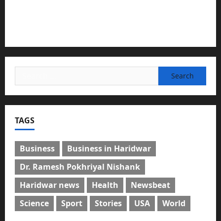
देश की पहली वंदे भारत फ्रेट ईएमयू का इमरजेंसी ब्रेकिंग परीक्षण
सफल, तकनीकी परीक्षणों में मिली बड़ी सफलता
Search
for:
TAGS
Business
Business in Haridwar
Dr. Ramesh Pokhriyal Nishank
Haridwar news
Health
Newsbeat
Science
Sport
Stories
USA
World