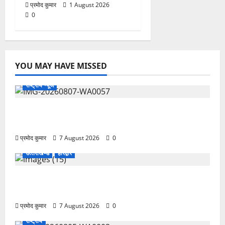
प्रमोद कुमार
1 August 2026
0
YOU MAY HAVE MISSED
राष्ट्रीय न्यूज
विकास की रफ्तार के बीच युवाओं की बढ़ती बेचैनी, शिक्षा में
अध्यात्म को शामिल करने का आह्वान
प्रमोद कुमार
7 August 2026
0
उत्‍तराखण्‍ड
हरिद्वार
उत्तराखंड कांग्रेस में अनिल भास्कर बने महासचिव, एआईसीसी
ने जारी की नई संगठनात्मक सूची
प्रमोद कुमार
7 August 2026
0
राष्ट्रीय