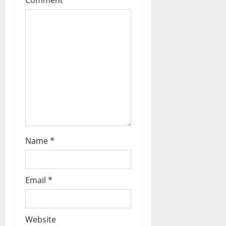
t
i
o
n
Name
*
Email
*
Website