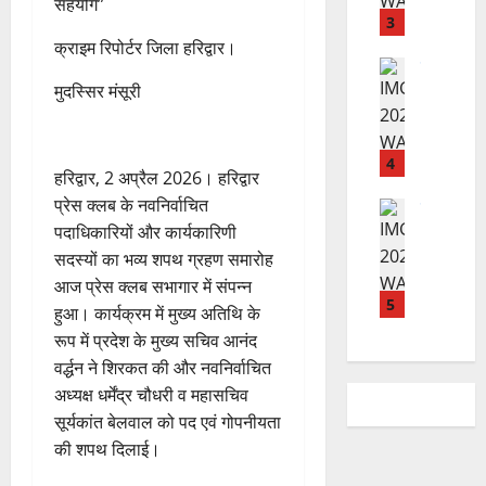
ब
सहयोग”
में
ती
3
ढ़
अ
शि
क्राइम रिपोर्टर जिला हरिद्वार।
ती
नि
शु
राष्ट्रीय
बे
”
मुदस्सिर मंसूरी
ल
मं
चै
ह
भा
दि
नी
म
स्क
र
,
चिं
र
न
4
शि
हरिद्वार, 2 अप्रैल 2026। हरिद्वार
त
ब
वा
क्षा
प्रेस क्लब के नवनिर्वाचित
न
राष्ट्रीय न्यूज
ने
पा
में
दे
पदाधिकारियों और कार्यकारिणी
स
म
रा
अ
श
ब
हा
सदस्यों का भव्य शपथ ग्रहण समारोह
में
ध्या
की
के
स
डॉ
आज प्रेस क्लब सभागार में संपन्न
त्म
प
भ
5
चि
.
को
हुआ। कार्यक्रम में मुख्य अतिथि के
ह
ले
व
प्र
शा
रूप में प्रदेश के मुख्य सचिव आनंद
ली
के
,
फु
मि
वर्द्धन ने शिरकत की और नवनिर्वाचित
वं
लि
ए
ल्ल
ल
अध्यक्ष धर्मेंद्र चौधरी व महासचिव
दे
ए
आ
चं
क
सूर्यकांत बेलवाल को पद एवं गोपनीयता
भा
क
ई
द्र
र
र
र
की शपथ दिलाई।
सी
रा
ने
त
ते
सी
य
का