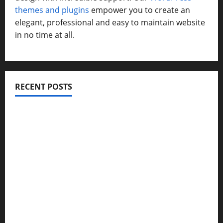
themes and plugins
empower you to create an
elegant, professional and easy to maintain website
in no time at all.
RECENT POSTS
विकास की रफ्तार के बीच युवाओं की बढ़ती बेचैनी, शिक्षा में अध्यात्म को
शामिल करने का आह्वान
उत्तराखंड कांग्रेस में अनिल भास्कर बने महासचिव, एआईसीसी ने जारी
की नई संगठनात्मक सूची
सरस्वती शिशु मंदिर नवापारा में डॉ. प्रफुल्ल चंद्र राय जयंती
समारोहपूर्वक मनाई गई
”हम चिंतन सबके भले के लिए करते हैं, इसलिए बुराई हमें छू नहीं
सकती”