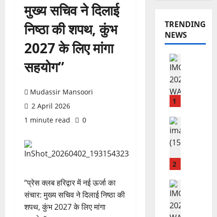
मुख्य सचिव ने दिलाई
TRENDING
निष्ठा की शपथ, कुंभ
NEWS
2027 के लिए मांगा
राष्ट्रीय न्यूज
सहयोग”
वि
का
स
Mudassir Mansoori
की
1
2 April 2026
र
1 minute read
0
फ्ता
उत्‍तराखण्‍ड
हरिद्वार
र
उ
के
त्त
बी
रा
च
2
खं
यु
“प्रेस क्लब हरिद्वार में नई ऊर्जा का
ड
राष्ट्रीय
वा
कां
स
संचार: मुख्य सचिव ने दिलाई निष्ठा की
ओं
ग्रे
र
शपथ, कुंभ 2027 के लिए मांगा
की
स
स्व