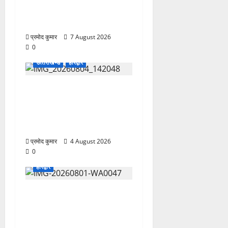
भास्कर बने महासचिव, एआईसीसी
ने जारी की नई संगठनात्मक सूची
प्रमोद कुमार
7 August 2026
0
उत्‍तराखण्‍ड
हरिद्वार
कांवड़ मेले में भारत विकास परिषद
का सेवा अभियान, निःशुल्क
चिकित्सा शिविर में शिवभक्तों को
मिल रही स्वास्थ्य सुविधाएं
प्रमोद कुमार
4 August 2026
0
हरिद्वार
कांवड़ यात्रियों को बड़ी राहत:
नगर के सभी सार्वजनिक शौचालयों
में यूरिनल पूरी तरह निःशुल्क