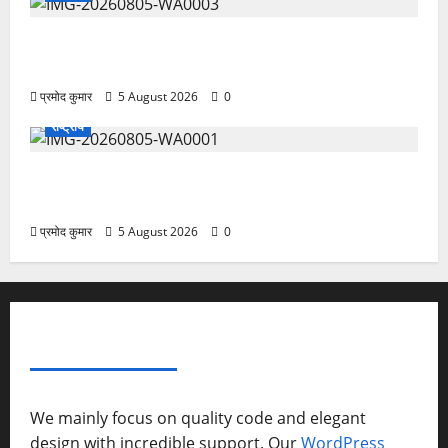
सरस्वती शिशु मंदिर नवापारा में डॉ. प्रफुल्ल चंद्र राय जयंती
समारोहपूर्वक मनाई गई
प्रमोद कुमार
5 August 2026
0
राष्ट्रीय
”हम चिंतन सबके भले के लिए करते हैं, इसलिए बुराई हमें छू नहीं
सकती”
प्रमोद कुमार
5 August 2026
0
ABOUT AF THEMES
We mainly focus on quality code and elegant
design with incredible support. Our
WordPress