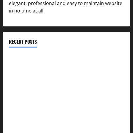
elegant, professional and easy to maintain website
in no time at all.
RECENT POSTS
विकास की रफ्तार के बीच युवाओं की बढ़ती बेचैनी, शिक्षा में अध्यात्म को
शामिल करने का आह्वान
उत्तराखंड कांग्रेस में अनिल भास्कर बने महासचिव, एआईसीसी ने जारी
की नई संगठनात्मक सूची
सरस्वती शिशु मंदिर नवापारा में डॉ. प्रफुल्ल चंद्र राय जयंती
समारोहपूर्वक मनाई गई
”हम चिंतन सबके भले के लिए करते हैं, इसलिए बुराई हमें छू नहीं सकती”
देश की पहली वंदे भारत फ्रेट ईएमयू का इमरजेंसी ब्रेकिंग परीक्षण