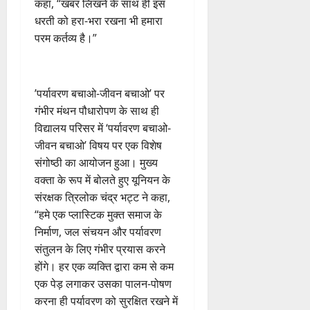
कहा, “खबर लिखने के साथ ही इस
भा
क
ई
द्र
र
प
धरती को हरा-भरा रखना भी हमारा
र
र
सी
रा
ने
री
त
परम कर्तव्य है।”
ते
सी
य
का
क्ष
फ्रे
हैं
ने
ज
आ
णों
ट
,
जा
यं
ह्वा
में
ई
इ
री
ती
न
मि
​’पर्यावरण बचाओ-जीवन बचाओ’ पर
ए
स
की
स
ली
गंभीर मंथन ​पौधारोपण के साथ ही
म
लि
न
मा
ब
7
विद्यालय परिसर में ‘पर्यावरण बचाओ-
यू
ए
ई
रो
ड़ी
August
का
बु
जीवन बचाओ’ विषय पर एक विशेष
सं
ह
स
2026
इ
रा
ग
पू
संगोष्ठी का आयोजन हुआ। मुख्य
फ
म
ई
0
ठ
र्व
वक्ता के रूप में बोलते हुए यूनियन के
ल
र
ह
ना
क
ता
संरक्षक त्रिलोक चंद्र भट्ट ने कहा,
जें
में
त्म
म
“हमे एक प्लास्टिक मुक्त समाज के
सी
छू
क
ना
4
निर्माण, जल संचयन और पर्यावरण
ब्रे
न
सू
ई
August
संतुलन के लिए गंभीर प्रयास करने
किं
हीं
ची
ग
2026
ग
होंगे। हर एक व्यक्ति द्वारा कम से कम
स
ई
प
क
0
एक पेड़ लगाकर उसका पालन-पोषण
7
री
ती
August
करना ही पर्यावरण को सुरक्षित रखने में
5