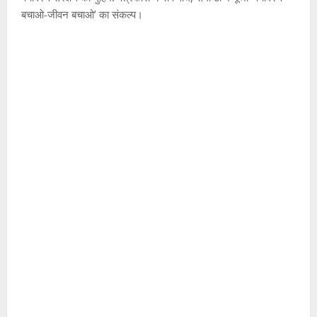
बचाओ-जीवन बचाओ’ का संकल्प।
उत्‍तराखण्‍ड
हरिद्वार
उ
त्त
रा