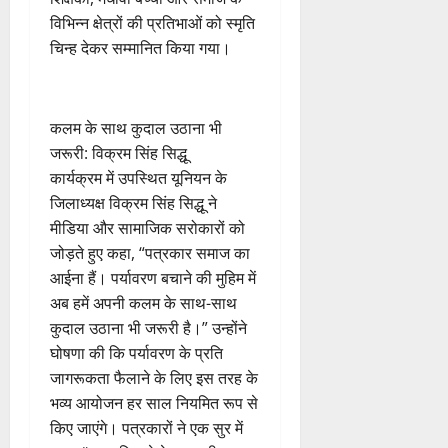
वा
का
बु
सं
ह
स
2026
कां
स
विभिन्न क्षेत्रों की प्रतिभाओं को स्मृति
ओं
इ
रा
ग
पू
फ
ग्रे
र
की
चिन्ह देकर सम्मानित किया गया।
म
ई
0
ठ
र्व
ल
स
स्व
ब
र
ह
ना
क
ता
में
ती
3
ढ़
जें
में
त्म
म
अ
शि
ती
सी
छू
क
ना
​कलम के साथ कुदाल उठाना भी
नि
4
शु
राष्ट्रीय
बे
ब्रे
न
सू
ई
August
”
ल
जरूरी: विक्रम सिंह सिद्धू
मं
चै
किं
हीं
ची
ग
2026
ह
भा
दि
​कार्यक्रम में उपस्थित यूनियन के
नी
ग
स
ई
म
स्क
र
,
जिलाध्यक्ष विक्रम सिंह सिद्धू ने
प
क
0
7
चिं
र
न
4
शि
री
ती
मीडिया और सामाजिक सरोकारों को
August
5
त
ब
वा
क्षा
क्ष
”
2026
जोड़ते हुए कहा, “पत्रकार समाज का
August
न
ने
राष्ट्रीय न्यूज
पा
में
ण
2026
आईना हैं। पर्यावरण बचाने की मुहिम में
दे
स
म
रा
0
अ
स
5
अब हमें अपनी कलम के साथ-साथ
श
ब
हा
में
ध्या
0
फ
August
की
के
कुदाल उठाना भी जरूरी है।” उन्होंने
स
डॉ
त्म
ल
2026
प
भ
चि
5
.
घोषणा की कि पर्यावरण के प्रति
को
,
ह
ले
व
प्र
0
शा
जागरूकता फैलाने के लिए इस तरह के
त
ली
के
,
फु
मि
क
भव्य आयोजन हर साल नियमित रूप से
वं
लि
ए
ल्ल
ल
नी
किए जाएंगे। पत्रकारों ने एक सुर में
दे
ए
आ
चं
क
की