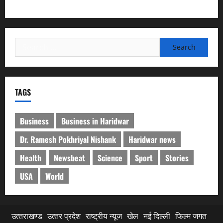
सफल, तकनीकी परीक्षणों में मिली बड़ी सफलता
Search
for:
TAGS
Business
Business in Haridwar
Dr. Ramesh Pokhriyal Nishank
Haridwar news
Health
Newsbeat
Science
Sport
Stories
USA
World
उत्‍तराखण्‍ड
उत्‍तर प्रदेश
राष्ट्रीय न्यूज
खेल
नई दिल्ली
फिल्‍म जगत