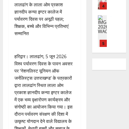
,
प
क
7
चिं
​लालढांग के लाला ओम प्रकाश
र
न
4
शि
री
ती
August
5
त
ब
वा
ज्ञानदीप कन्या इण्टर कालेज में
क्षा
क्ष
”
2026
August
न
ने
राष्ट्रीय न्यूज
पा
में
पर्यावरण दिवस पर अनूठी पहल;
ण
2026
दे
स
म
रा
0
अ
स
शिक्षक, बच्चे और विभिन्न प्रतिभाएं
5
श
ब
हा
में
ध्या
0
फ
सम्मानित
August
की
के
स
डॉ
त्म
ल
2026
प
भ
चि
5
.
को
,
ह
ले
व
प्र
0
शा
त
ली
राष्ट्रीय न्यूज
के
,
फु
​हरिद्वार। लालढांग, 5 जून 2026
मि
क
वि
वं
लि
ए
ल्ल
ल
विश्व पर्यावरण दिवस के पावन अवसर
नी
का
दे
ए
आ
चं
क
की
पर ‘नेशनलिस्ट यूनियन ऑफ
स
भा
क
ई
द्र
र
प
जर्नलिस्ट्स उत्तराखण्ड’ के पत्रकारों
की
र
1
र
सी
रा
ने
री
द्वारा लालढांग स्थित लाला ओम
र
त
ते
सी
य
का
क्ष
फ्ता
उत्‍तराखण्‍ड
प्रकाश ज्ञानदीप कन्या इण्टर कालेज
फ्रे
हैं
ने
ज
आ
णों
हरिद्वार
र
ट
,
में एक भव्य वृक्षारोपण कार्यक्रम और
जा
यं
ह्वा
में
उ
के
ई
इ
री
ती
संगोष्ठी का आयोजन किया गया। इस
न
मि
त्त
बी
ए
स
की
स
दौरान पर्यावरण संरक्षण की दिशा में
ली
रा
च
2
म
लि
न
मा
ब
उत्कृष्ट योगदान देने वाले विद्यालय के
7
खं
यु
यू
ए
ई
रो
ड़ी
August
शिक्षकों, मेधावी बच्चों और समाज के
ड
राष्ट्रीय