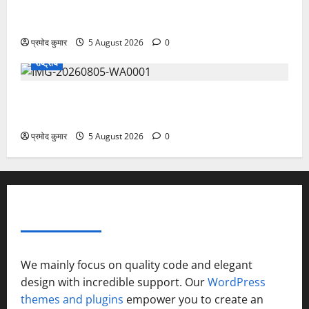
सरस्वती शिशु मंदिर नवापारा में डॉ. प्रफुल्ल चंद्र राय जयंती
समारोहपूर्वक मनाई गई
प्रमोद कुमार
5 August 2026
0
राष्ट्रीय
”हम चिंतन सबके भले के लिए करते हैं, इसलिए बुराई हमें छू नहीं
सकती”
प्रमोद कुमार
5 August 2026
0
ABOUT AF THEMES
We mainly focus on quality code and elegant
design with incredible support. Our
WordPress
themes and plugins
empower you to create an