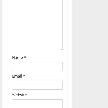
i
o
n
Name
*
Email
*
Website