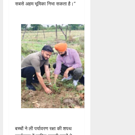
क्ष
”
2026
August
सबसे अहम भूमिका निभा सकता है।”
ण
2026
0
स
5
0
फ
August
ल
2026
,
0
त
क
नी
की
प
री
क्ष
णों
में
मि
ली
ब
ड़ी
स
​बच्चों ने ली पर्यावरण रक्षा की शपथ
फ