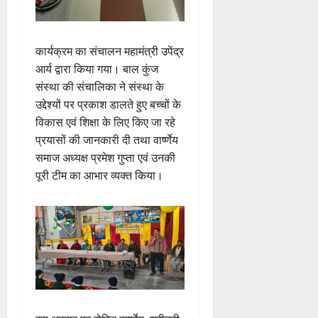
ई
इ
री
ती
न
मि
ए
स
की
स
ली
म
लि
न
मा
ब
7
यू
ए
ई
रो
कार्यक्रम का संचालन महामंत्री उपेंद्र
ड़ी
August
का
बु
सं
ह
आर्य द्वारा किया गया। बाल कुंज
स
2026
इ
रा
ग
पू
फ
संस्था की संचालिका ने संस्था के
म
ई
0
ठ
र्व
ल
उद्देश्यों पर प्रकाश डालते हुए बच्चों के
र
ह
ना
क
ता
विकास एवं शिक्षा के लिए किए जा रहे
जें
में
त्म
म
प्रयासों की जानकारी दी तथा वार्ष्णेय
सी
छू
क
ना
4
ब्रे
समाज अध्यक्ष प्रमेश गुप्ता एवं उनकी
न
सू
ई
August
किं
हीं
ची
पूरी टीम का आभार व्यक्त किया।
ग
2026
ग
स
ई
प
क
0
7
री
ती
August
5
क्ष
”
2026
August
ण
2026
0
स
5
0
फ
August
ल
2026
,