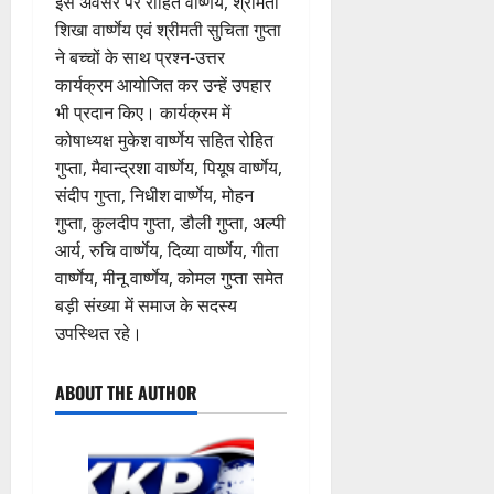
इस अवसर पर रोहित वार्ष्णेय, श्रीमती
0
त
शिखा वार्ष्णेय एवं श्रीमती सुचिता गुप्ता
क
ने बच्चों के साथ प्रश्न-उत्तर
नी
कार्यक्रम आयोजित कर उन्हें उपहार
की
भी प्रदान किए। कार्यक्रम में
प
री
कोषाध्यक्ष मुकेश वार्ष्णेय सहित रोहित
क्ष
गुप्ता, मैवान्द्रशा वार्ष्णेय, पियूष वार्ष्णेय,
णों
संदीप गुप्ता, निधीश वार्ष्णेय, मोहन
में
गुप्ता, कुलदीप गुप्ता, डौली गुप्ता, अल्पी
मि
आर्य, रुचि वार्ष्णेय, दिव्या वार्ष्णेय, गीता
ली
वार्ष्णेय, मीनू वार्ष्णेय, कोमल गुप्ता समेत
ब
बड़ी संख्या में समाज के सदस्य
ड़ी
उपस्थित रहे।
स
फ
ल
ABOUT THE AUTHOR
ता
4
August