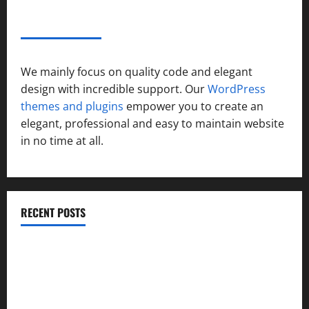
ABOUT AF THEMES
We mainly focus on quality code and elegant
design with incredible support. Our
WordPress
themes and plugins
empower you to create an
elegant, professional and easy to maintain website
in no time at all.
RECENT POSTS
विकास की रफ्तार के बीच युवाओं की बढ़ती बेचैनी, शिक्षा में अध्यात्म को
शामिल करने का आह्वान
उत्तराखंड कांग्रेस में अनिल भास्कर बने महासचिव, एआईसीसी ने जारी