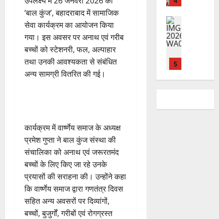
उपलक्ष्य में 26 जनवरी 2026 को
की
के
स
डॉ
त्म
ल
2026
‘बाल कुंज’, बहादराबाद में सामाजिक
प
भ
चि
5
.
को
,
ह
सेवा कार्यक्रम का आयोजन किया
ले
व
प्र
0
शा
त
ली
राष्ट्रीय न्यूज
के
,
गया। इस अवसर पर अनाथ एवं गरीब
फु
मि
क
वि
वं
लि
ए
ल्ल
बच्चों को स्टेशनरी, फल, अल्पाहार
ल
नी
का
दे
ए
आ
चं
क
तथा उनकी आवश्यकता से संबंधित
की
स
भा
क
ई
द्र
र
प
अन्य सामग्री वितरित की गई।
की
र
1
र
सी
रा
ने
री
र
त
ते
सी
य
का
क्ष
फ्ता
उत्‍तराखण्‍ड
फ्रे
हैं
ने
ज
आ
णों
हरिद्वार
र
ट
,
जा
यं
ह्वा
में
उ
के
ई
इ
री
ती
न
मि
कार्यक्रम में वार्ष्णेय समाज के अध्यक्ष
त्त
बी
ए
स
की
स
ली
रा
प्रमेश गुप्ता ने बाल कुंज संस्था की
च
2
म
लि
न
मा
ब
7
खं
संचालिका को अनाथ एवं जरूरतमंद
यु
यू
ए
ई
रो
ड़ी
August
ड
राष्ट्रीय
वा
बच्चों के लिए किए जा रहे उनके
का
बु
सं
ह
स
2026
कां
स
ओं
इ
रा
प्रयासों की सराहना की। उन्होंने कहा
ग
पू
फ
ग्रे
र
की
म
ई
0
ठ
र्व
कि वार्ष्णेय समाज द्वारा गणतंत्र दिवस
ल
स
स्व
ब
र
ह
ना
क
सहित अन्य अवसरों पर दिव्यांगों,
ता
में
ती
3
ढ़
जें
में
त्म
म
बच्चों, बुजुर्गों, गरीबों एवं रोगग्रस्त
अ
शि
ती
सी