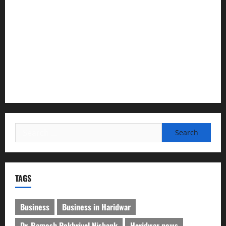
की नई संगठनात्मक सूची
सरस्वती शिशु मंदिर नवापारा में डॉ. प्रफुल्ल चंद्र राय जयंती
समारोहपूर्वक मनाई गई
”हम चिंतन सबके भले के लिए करते हैं, इसलिए बुराई हमें छू नहीं सकती”
देश की पहली वंदे भारत फ्रेट ईएमयू का इमरजेंसी ब्रेकिंग परीक्षण
सफल, तकनीकी परीक्षणों में मिली बड़ी सफलता
Search
for:
TAGS
Business
Business in Haridwar
Dr. Ramesh Pokhriyal Nishank
Haridwar news