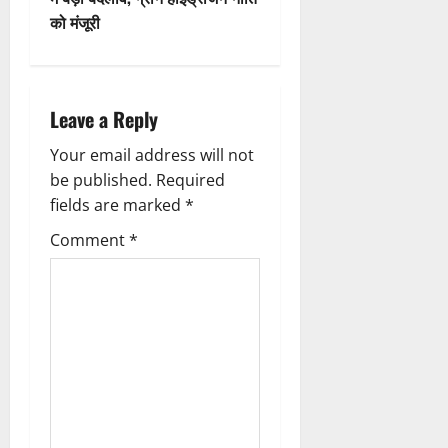
n
को मंजूरी
a
v
Leave a Reply
i
Your email address will not
g
be published.
Required
fields are marked
*
a
Comment
*
t
i
o
n