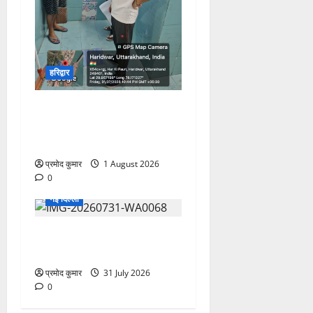
हरिद्वार
कांवड़ यात्रियों को बड़ी राहत:
नगर के सभी सार्वजनिक शौचालयों
में यूरिनल पूरी तरह निःशुल्क
प्रमोद कुमार
1 August 2026
0
नई दिल्ली
फाल्गुन बीता, बीत गया आषाढ़ कि
आया सावन : डॉ. पूनम माटिया
प्रमोद कुमार
31 July 2026
0