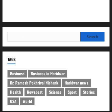
मानेश्वर मंदिर में चला विशेष स्वच्छता अभियान, डेढ़ टन प्लास्टिक
कचरा हटाया
Search
for:
TAGS
Business
Business in Haridwar
Dr. Ramesh Pokhriyal Nishank
Haridwar news
Health
Newsbeat
Science
Sport
Stories
USA
World