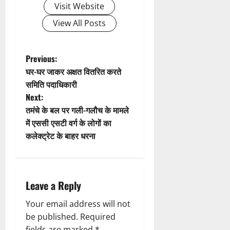
5
4
Visit Website
या
अ
क्ष
”
August
August
न
भि
ण
View All Posts
2026
2026
,
या
स
5
निः
न
0
0
फ
August
शु
,
ल
P
2026
Previous:
ल्क
डे
,
घर-घर जाकर अक्षत वितरित करते
चि
ढ़
0
त
o
समिति पदाधिकारी
कि
ट
क
Next:
त्सा
न
s
नी
शि
प्ला
तमंचे के बल पर गली-गलौच के मामले
की
वि
स्टि
t
में एससी एसटी वर्ग के लोगों का
प
र
क
री
कलेक्ट्रेट के बाहर धरना
में
n
क
क्ष
शि
च
णों
a
व
रा
में
भ
ह
मि
Leave a Reply
v
क्तों
टा
ली
को
या
ब
Your email address will not
i
मि
ड़ी
be published.
Required
ल
स
2
fields are marked
*