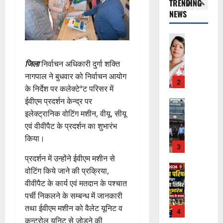
TRENDING
म
र
अ
च्छ
प
क
NEWS
चिं
न
भि
2
ता
री
ती
त
वा
या
अ
क्ष
”
न
राष्ट्रीय न्यूज
पा
न
भि
ण
दे
स
रा
,
या
स
5
श
ब
में
निः
न
जिला
निर्वाचन अधिकारी दुर्गा शक्ति
फ
August
की
के
डॉ
शु
,
ल
नागपाल ने बुधवार को निर्वाचन आयोग
2026
प
भ
3
.
ल्क
डे
,
के निर्देश पर कलेक्टेªट परिसर में
ह
ले
प्र
चि
ढ़
0
त
ईवीएम प्रदर्शन केन्द्र पर
ली
उत्‍तराखण्‍ड
के
फु
कि
ट
क
हरिद्वार
इलेक्ट्रानिक वोटिंग मशीन, वीयू, सीयू
वं
लि
ल्ल
त्सा
न
नी
कां
दे
ए
एवं वीवीपैट के प्रदर्शन का शुभारंभ
चं
शि
प्ला
की
व
भा
क
द्र
वि
किया।
स्टि
प
ड़
र
4
र
रा
र
क
री
मे
त
प्रदर्शन में उन्होंने ईवीएम मशीन से
ते
य
में
क
क्ष
ले
चम्पावत
फ्रे
हैं
ज
वोटिंग किये जाने की प्रक्रिया,
शि
च
णों
में
मा
ट
,
यं
व
रा
वीवीपैट के कार्य एवं मतदान के पश्चात
में
भा
ने
ई
इ
ती
भ
ह
मि
पर्ची निकलने के सम्बन्ध में जानकारी
र
श्व
ए
स
स
क्तों
टा
ली
तथा ईवीएम मशीन को वैलेट यूनिट व
त
र
5
म
लि
मा
को
या
ब
कन्ट्रोल यूनिट से जोड़ने की
वि
मं