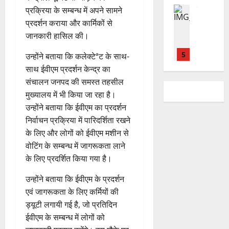
यू
ए
रो
मि
ड़ी
का
दि
राष्ट्रीय
प्रक्रिया के सम्बन्ध में अपने सामने
का
बु
ह
ल
स
2
स
स
र
इ
प्रदर्शन कराया और कार्मिकों से
रा
पू
र
फ
August
र
प
में
म
ई
जानकारी हासिल की।
र्व
ही
2026
ल
स्व
रि
च
र
ह
क
स्वा
ता
ती
ष
ला
1
उन्होंने बताया कि कलेक्टेªट के साथ-
जें
0
में
म
स्थ्य
शि
द
वि
सी
छू
साथ ईवीएम प्रदर्शन केन्द्र का
ना
सु
4
शु
का
राष्ट्रीय
शे
ब्रे
न
ई
वि
संचालन जनपद की समस्त तहसील
August
”
मं
से
ष
किं
हीं
ग
धा
मुख्यालय में भी किया जा रहा है।
2026
ह
दि
वा
स्व
ग
स
ई
एं
उन्होंने बताया कि ईवीएम का प्रदर्शन
म
र
अ
च्छ
प
क
0
चिं
निर्वाचन प्रक्रिया में पारिदर्शिता रखने
न
भि
2
ता
री
ती
5
4
त
वा
या
के लिए और लोगों को ईवीएम मशीन से
अ
क्ष
”
August
August
न
राष्ट्रीय न्यूज
पा
न
भि
वोटिंग के सम्बन्ध में जागरूकता लाने
ण
2026
2026
दे
स
रा
,
या
स
के लिए प्रदर्शित किया गया है।
5
श
ब
में
निः
न
0
0
फ
August
की
के
डॉ
शु
,
उन्होंने बताया कि ईवीएम के प्रदर्शन
ल
2026
प
भ
3
.
ल्क
डे
,
एवं जागरूकता के लिए कर्मियों की
ह
ले
प्र
चि
ढ़
0
त
ड्यूटी लगायी गई है, जो प्रतिदिन
ली
उत्‍तराखण्‍ड
के
फु
कि
ट
क
ईवीएम के सम्बन्ध में लोगों को
हरिद्वार
वं
लि
ल्ल
त्सा
न
नी
कां