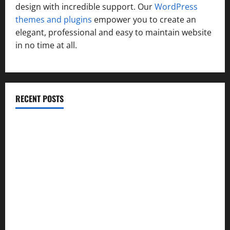
design with incredible support. Our
WordPress
themes and plugins
empower you to create an
elegant, professional and easy to maintain website
in no time at all.
RECENT POSTS
सरस्वती शिशु मंदिर नवापारा में डॉ. प्रफुल्ल चंद्र राय जयंती
समारोहपूर्वक मनाई गई
”हम चिंतन सबके भले के लिए करते हैं, इसलिए बुराई हमें छू नहीं सकती”
देश की पहली वंदे भारत फ्रेट ईएमयू का इमरजेंसी ब्रेकिंग परीक्षण
सफल, तकनीकी परीक्षणों में मिली बड़ी सफलता
कांवड़ मेले में भारत विकास परिषद का सेवा अभियान, निःशुल्क
चिकित्सा शिविर में शिवभक्तों को मिल रही स्वास्थ्य सुविधाएं