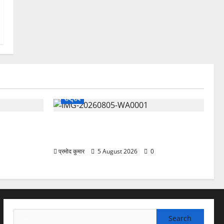
राष्ट्रीय
 प्रफुल्ल चंद्र
”हम चिंतन सबके भले के लिए करते हैं, इसलिए
बुराई हमें छू नहीं सकती”
प्रमोद कुमार
5 August 2026
0
Search