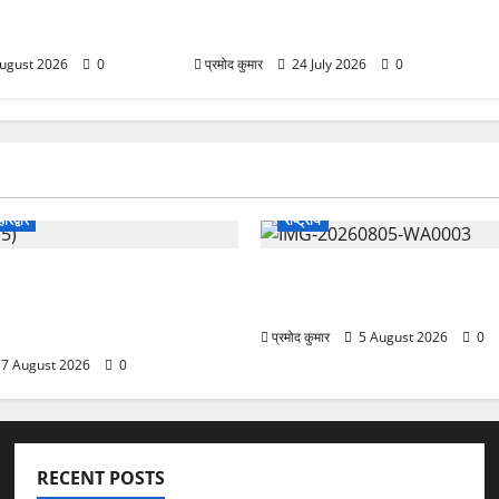
 चिकित्सा शिविर में
फेरबदल, 11 वरिष्ठ IAS-IFS
रही स्वास्थ्य सुविधाएं
अधिकारियों के दायित्वों में बदलाव
ugust 2026
0
प्रमोद कुमार
24 July 2026
0
हरिद्वार
राष्ट्रीय
ग्रेस में अनिल भास्कर बने
सरस्वती शिशु मंदिर नवापारा में डॉ.
ईसीसी ने जारी की नई
राय जयंती समारोहपूर्वक मनाई गई
ूची
प्रमोद कुमार
5 August 2026
0
7 August 2026
0
RECENT POSTS