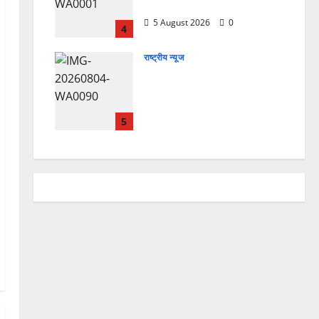
हैं, इसलिए बुराई हमें छू नहीं सकती”
5 August 2026
0
4
राष्ट्रीय न्यूज
देश की पहली वंदे भारत फ्रेट ईएमयू
का इमरजेंसी ब्रेकिंग परीक्षण
सफल, तकनीकी परीक्षणों में मिली
बड़ी सफलता
5
4 August 2026
0