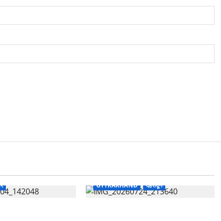
ार
UTTRAKHAND
देहरादून
भारत विकास परिषद का सेवा
उत्तराखंड शासन में बड़ा प्रशासनिक