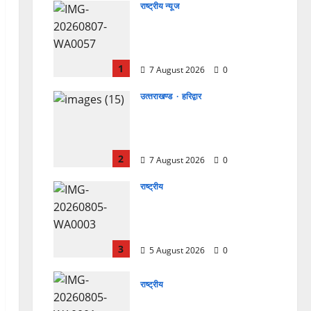
राष्ट्रीय न्यूज
विकास की रफ्तार के बीच युवाओं
की बढ़ती बेचैनी, शिक्षा में अध्यात्म
को शामिल करने का आह्वान
1
7 August 2026
0
उत्‍तराखण्‍ड
हरिद्वार
उत्तराखंड कांग्रेस में अनिल भास्कर
बने महासचिव, एआईसीसी ने जारी
की नई संगठनात्मक सूची
2
7 August 2026
0
राष्ट्रीय
सरस्वती शिशु मंदिर नवापारा में डॉ.
प्रफुल्ल चंद्र राय जयंती
समारोहपूर्वक मनाई गई
3
5 August 2026
0
राष्ट्रीय
”हम चिंतन सबके भले के लिए करते