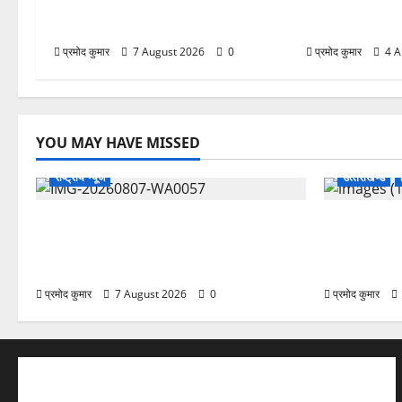
महासचिव, एआईसीसी ने जारी की नई
अभियान, निःशुल्क
संगठनात्मक सूची
शिवभक्तों को मिल 
प्रमोद कुमार
7 August 2026
0
प्रमोद कुमार
4 A
YOU MAY HAVE MISSED
राष्ट्रीय न्यूज
उत्‍तराखण्‍ड
विकास की रफ्तार के बीच युवाओं की बढ़ती
उत्तराखंड कां
बेचैनी, शिक्षा में अध्यात्म को शामिल करने का
महासचिव, एआ
आह्वान
संगठनात्मक स
प्रमोद कुमार
7 August 2026
0
प्रमोद कुमार