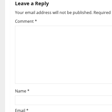
n
Leave a Reply
a
Your email address will not be published.
Required 
v
Comment
*
i
g
a
t
i
o
Name
*
n
Email
*