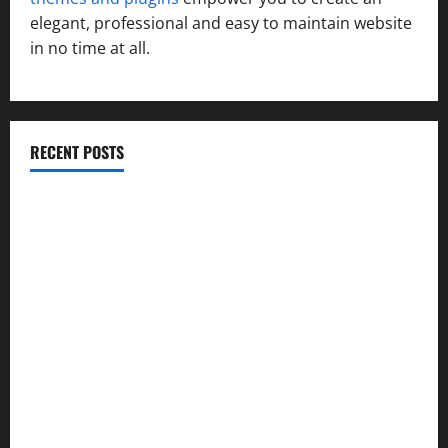
elegant, professional and easy to maintain website
in no time at all.
RECENT POSTS
सरस्वती शिशु मंदिर नवापारा में डॉ. प्रफुल्ल चंद्र राय जयंती
समारोहपूर्वक मनाई गई
”हम चिंतन सबके भले के लिए करते हैं, इसलिए बुराई हमें छू नहीं सकती”
देश की पहली वंदे भारत फ्रेट ईएमयू का इमरजेंसी ब्रेकिंग परीक्षण
सफल, तकनीकी परीक्षणों में मिली बड़ी सफलता
कांवड़ मेले में भारत विकास परिषद का सेवा अभियान, निःशुल्क
चिकित्सा शिविर में शिवभक्तों को मिल रही स्वास्थ्य सुविधाएं
मानेश्वर मंदिर में चला विशेष स्वच्छता अभियान, डेढ़ टन प्लास्टिक