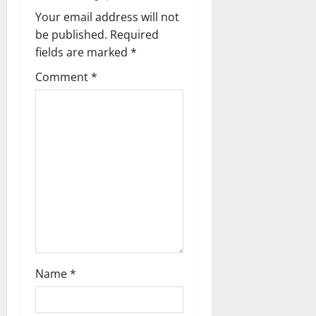
v
Your email address will not
i
be published.
Required
g
fields are marked
*
Comment
*
a
t
i
o
n
Name
*