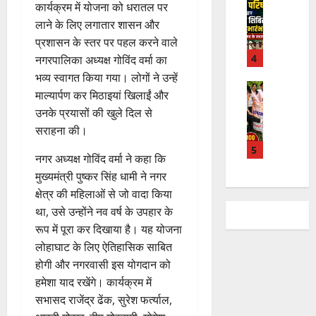
कार्यक्रम में योजना को धरातल पर
हरिद्वार
वं
लि
ल्ल
कां
लाने के लिए लगातार शासन और
दे
ए
चं
व
भा
प्रशासन के स्तर पर पहल करने वाले
क
द्र
ड़
र
4
र
नगरपालिका अध्यक्ष गोविंद वर्मा का
रा
मे
त
ते
य
भव्य स्वागत किया गया। लोगों ने उन्हें
ले
चम्पावत
फ्रे
हैं
ज
माल्यार्पण कर मिठाइयां खिलाईं और
में
मा
ट
,
यं
उनके प्रयासों की खुले दिल से
भा
ने
ई
इ
ती
सराहना की।
र
श्व
ए
स
स
त
र
5
म
लि
मा
नगर अध्यक्ष गोविंद वर्मा ने कहा कि
वि
मं
यू
ए
रो
मुख्यमंत्री पुष्कर सिंह धामी ने नगर
का
दि
का
बु
ह
स
क्षेत्र की महिलाओं से जो वादा किया
र
इ
रा
पू
प
में
था, उसे उन्होंने नव वर्ष के उपहार के
म
ई
र्व
रि
च
र
रूप में पूरा कर दिखाया है। यह योजना
ह
क
ष
ला
जें
में
म
लोहाघाट के लिए ऐतिहासिक साबित
द
वि
सी
छू
ना
होगी और नगरवासी इस योगदान को
का
शे
ब्रे
न
ई
हमेशा याद रखेंगे। कार्यक्रम में
से
ष
किं
हीं
ग
सभासद राजेंद्र ढेंक, सुरेश फर्त्याल,
वा
स्व
ग
स
ई