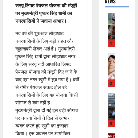
NEWS
सरयू लिफ्ट पेयजल योजना की मंजूरी
पर मुख्यमंत्री पुष्कर सिंह धामी का
राष्ट्रीय
नगरवासियों ने जताया आभार।
स
र
नव वर्ष की शुरुआत लोहाघाट
स्व
नगरवासियों के लिए बड़ी राहत और
ती
1
खुशखबरी लेकर आई है। मुख्यमंत्री
शि
शु
राष्ट्रीय
पुष्कर सिंह धामी द्वारा लोहाघाट नगर
”
मं
के लिए सरयू नदी आधारित लिफ्ट
ह
दि
पेयजल योजना को मंजूरी दिए जाने के
म
र
बाद पूरा नगर खुशी में डूब गया है। वर्षों
चिं
न
2
से गंभीर पेयजल संकट झेल रहे
त
वा
नगरवासियों के लिए यह योजना किसी
न
राष्ट्रीय न्यूज
पा
दे
सौगात से कम नहीं है।
स
रा
श
ब
में
मुख्यमंत्री द्वारा दी गई इस बड़ी सौगात
की
के
डॉ
पर नगरवासियों ने दिल से आभार
प
भ
3
.
व्यक्त करते हुए खुशी का इजहार
ह
ले
प्र
किया। इस अवसर पर आयोजित
ली
उत्‍तराखण्‍ड
के
फु