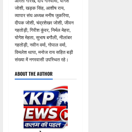
आरती गोरख, दीप गोस्वामी, योगेश
अ
च्छ
प
क
भि
ता
जोशी, खड़क सिंह, आशीष राय,
री
ती
5
या
अ
क्ष
व्यापार संघ अध्यक्ष मनीष जुकरिया,
”
August
न
भि
ण
दीपक जोशी, चंद्रशेखर जोशी, जीवन
2026
,
या
स
गहतोड़ी, गिरीश कुंवर, निर्मल मेहरा,
5
निः
न
0
फ
August
योगेश मेहता, सुभाष बगौली, नीलांबर
शु
,
ल
2026
गहतोड़ी, नवीन वर्मा, गोपाल वर्मा,
ल्क
डे
,
विमलेश थापा, मनोज राय सहित बड़ी
चि
ढ़
0
त
कि
ट
संख्या में नगरवासी उपस्थित रहे।
क
त्सा
न
नी
शि
प्ला
ABOUT THE AUTHOR
की
वि
स्टि
प
र
क
री
में
क
क्ष
शि
च
णों
व
रा
में
भ
ह
मि
क्तों
टा
ली
को
या
ब
मि