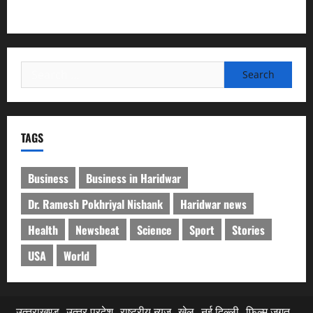
कचरा हटाया
Search
for:
TAGS
Business
Business in Haridwar
Dr. Ramesh Pokhriyal Nishank
Haridwar news
Health
Newsbeat
Science
Sport
Stories
USA
World
उत्‍तराखण्‍ड
उत्‍तर प्रदेश
राष्ट्रीय न्यूज
खेल
नई दिल्ली
फिल्‍म जगत