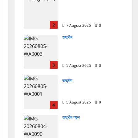
उत्तराखंड कांग्रेस में अनिल भास्कर
बने महासचिव, एआईसीसी ने जारी
की नई संगठनात्मक सूची
2
7 August 2026
0
राष्ट्रीय
सरस्वती शिशु मंदिर नवापारा में डॉ.
प्रफुल्ल चंद्र राय जयंती
समारोहपूर्वक मनाई गई
3
5 August 2026
0
राष्ट्रीय
”हम चिंतन सबके भले के लिए करते
हैं, इसलिए बुराई हमें छू नहीं सकती”
5 August 2026
0
4
राष्ट्रीय न्यूज
देश की पहली वंदे भारत फ्रेट ईएमयू
का इमरजेंसी ब्रेकिंग परीक्षण
सफल, तकनीकी परीक्षणों में मिली