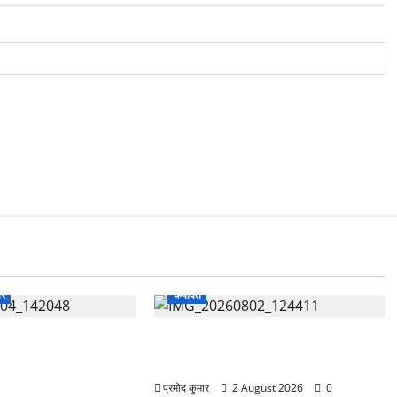
ार
चम्पावत
भारत विकास परिषद का सेवा
मानेश्वर मंदिर में चला विशेष स्वच्छता
 चिकित्सा शिविर में
अभियान, डेढ़ टन प्लास्टिक कचरा हटाया
रही स्वास्थ्य सुविधाएं
प्रमोद कुमार
2 August 2026
0