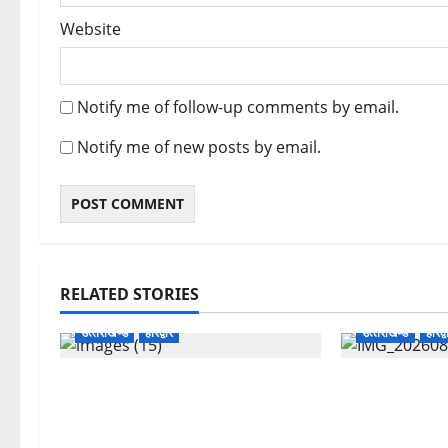
Website
Notify me of follow-up comments by email.
Notify me of new posts by email.
RELATED STORIES
उत्‍तराखण्‍ड
हरिद्वार
उत्‍तराखण्‍ड
हरिद्व
उत्तराखंड कांग्रेस में अनिल भास्कर बने
कांवड़ मेले में 
महासचिव, एआईसीसी ने जारी की नई
अभियान, निःशुल्क
संगठनात्मक सूची
शिवभक्तों को मिल 