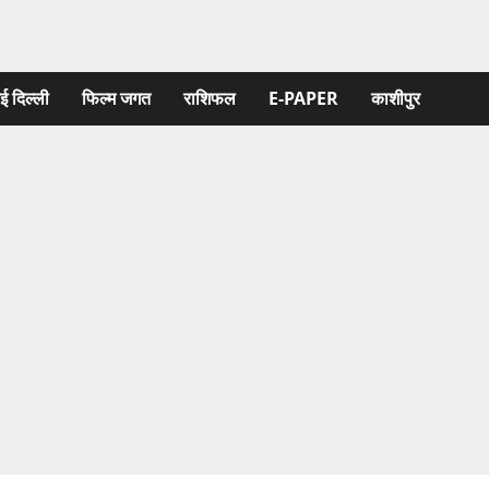
ई दिल्ली
फिल्‍म जगत
राशिफल
E-PAPER
काशीपुर