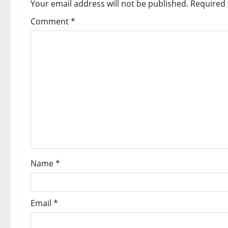
a
Your email address will not be published.
Required 
v
Comment
*
i
g
a
t
i
o
Name
*
n
Email
*