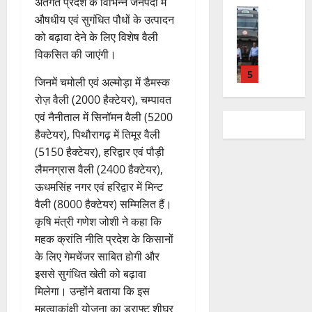
क्षा
अंतर्गत प्रदेश के विभिन्न जनपदों में
क्ष
”
2026
August
न
ने
राष्ट्रीय न्यूज
पा
में
ण
औषधीय एवं सुगंधित पौधों के उत्पादन
2026
दे
स
म
रा
0
अ
स
को बढ़ावा देने के लिए विशेष वैली
5
श
ब
हा
में
ध्या
0
फ
August
विकसित की जाएंगी।
की
के
स
डॉ
त्म
ल
2026
प
भ
चि
5
.
को
,
जिनमें चमोली एवं अल्मोड़ा में डैमस्क
ह
ले
व
प्र
0
शा
त
रोज़ वैली (2000 हैक्टेयर), चम्पावत
ली
राष्ट्रीय न्यूज
के
,
फु
मि
क
वि
एवं नैनीताल में सिनॉमन वैली (5200
वं
लि
ए
ल्ल
ल
नी
का
दे
हैक्टेयर), पिथौरागढ़ में तिमूर वैली
ए
आ
चं
क
की
स
भा
क
ई
द्र
(5150 हैक्टेयर), हरिद्वार एवं पौड़ी
र
प
की
र
1
र
सी
रा
लैमनग्रास वैली (2400 हैक्टेयर),
ने
री
र
त
ते
सी
य
का
क्ष
ऊधमसिंह नगर एवं हरिद्वार में मिन्ट
फ्ता
उत्‍तराखण्‍ड
फ्रे
हैं
ने
ज
आ
णों
वैली (8000 हैक्टेयर) सम्मिलित हैं।
हरिद्वार
र
ट
,
जा
यं
ह्वा
में
उ
कृषि मंत्री गणेश जोशी ने कहा कि
के
ई
इ
री
ती
न
मि
त्त
महक क्रांति नीति प्रदेश के किसानों
बी
ए
स
की
स
ली
रा
च
2
म
के लिए गेमचेंजर साबित होगी और
लि
न
मा
ब
7
खं
यु
यू
ए
ई
इससे सुगंधित खेती को बढ़ावा
रो
ड़ी
August
ड
राष्ट्रीय
वा
का
बु
सं
ह
मिलेगा। उन्होंने बताया कि इस
स
2026
कां
स
ओं
इ
रा
ग
पू
महत्वाकांक्षी योजना का ड्राफ्ट शीघ्र
फ