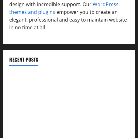
design with incredible support. Our
WordPress
themes and plugins
empower you to create an
elegant, professional and easy to maintain website
in no time at all.
RECENT POSTS
विकास की रफ्तार के बीच युवाओं की बढ़ती बेचैनी, शिक्षा में अध्यात्म को
शामिल करने का आह्वान
उत्तराखंड कांग्रेस में अनिल भास्कर बने महासचिव, एआईसीसी ने जारी
की नई संगठनात्मक सूची
सरस्वती शिशु मंदिर नवापारा में डॉ. प्रफुल्ल चंद्र राय जयंती
समारोहपूर्वक मनाई गई
”हम चिंतन सबके भले के लिए करते हैं, इसलिए बुराई हमें छू नहीं सकती”