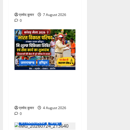
ने जारी की नई संगठनात्मक सूची
प्रमोद कुमार
7 August 2026
0
उत्‍तराखण्‍ड
हरिद्वार
कांवड़ मेले में भारत विकास परिषद
का सेवा अभियान, निःशुल्क
चिकित्सा शिविर में शिवभक्तों को
मिल रही स्वास्थ्य सुविधाएं
प्रमोद कुमार
4 August 2026
0
UTTRAKHAND
देहरादून