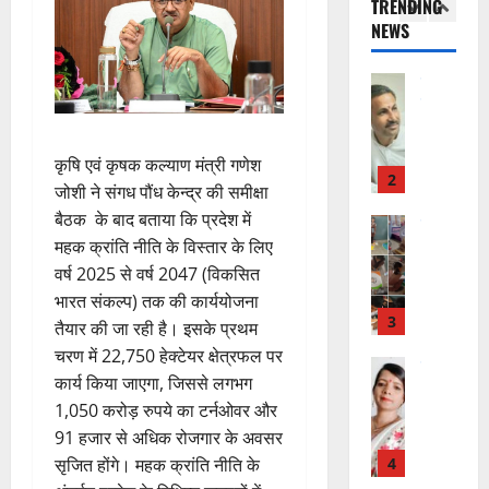
TRENDING
स
भा
क
ई
द्र
NEWS
की
र
1
र
सी
रा
र
त
ते
सी
य
फ्ता
उत्‍तराखण्‍ड
फ्रे
हैं
ने
ज
हरिद्वार
र
ट
,
जा
यं
उ
के
ई
इ
री
ती
त्त
बी
ए
स
की
स
कृषि एवं कृषक कल्याण मंत्री गणेश
रा
च
2
म
लि
न
मा
जोशी ने संगध पौंध केन्द्र की समीक्षा
खं
यु
यू
ए
ई
रो
बैठक के बाद बताया कि प्रदेश में
ड
राष्ट्रीय
वा
का
बु
सं
ह
कां
स
महक क्रांति नीति के विस्तार के लिए
ओं
इ
रा
ग
पू
ग्रे
र
वर्ष 2025 से वर्ष 2047 (विकसित
की
म
ई
ठ
र्व
स
स्व
ब
र
भारत संकल्प) तक की कार्ययोजना
ह
ना
क
में
ती
3
ढ़
जें
में
त्म
तैयार की जा रही है। इसके प्रथम
म
अ
शि
ती
सी
छू
क
ना
चरण में 22,750 हेक्टेयर क्षेत्रफल पर
नि
शु
राष्ट्रीय
बे
ब्रे
न
सू
ई
कार्य किया जाएगा, जिससे लगभग
”
ल
मं
चै
किं
हीं
ची
ग
1,050 करोड़ रुपये का टर्नओवर और
ह
भा
दि
नी
ग
स
ई
म
स्क
91 हजार से अधिक रोजगार के अवसर
र
,
प
क
7
चिं
र
न
4
सृजित होंगे। महक क्रांति नीति के
शि
री
ती
August
5
त
ब
वा