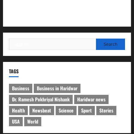
देश की पहली वंदे भारत फ्रेट ईएमयू का इमरजेंसी ब्रेकिंग परीक्षण
सफल, तकनीकी परीक्षणों में मिली बड़ी सफलता
Search
for:
TAGS
Business
Business in Haridwar
Dr. Ramesh Pokhriyal Nishank
Haridwar news
Health
Newsbeat
Science
Sport
Stories
USA
World