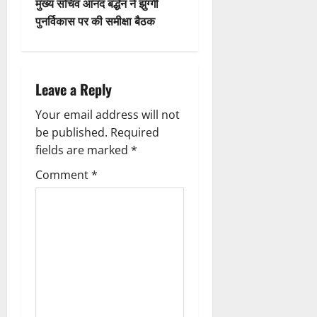
मुख्य सचिव आनंद बर्द्धन ने झुग्गी
0
फ
August
t
पुनर्विकास पर की समीक्षा बैठक
ल
2026
,
n
0
त
क
a
Leave a Reply
नी
की
v
Your email address will not
प
be published.
Required
री
i
क्ष
fields are marked
*
णों
g
Comment
*
में
मि
a
ली
t
ब
ड़ी
i
स
फ
o
ल
ता