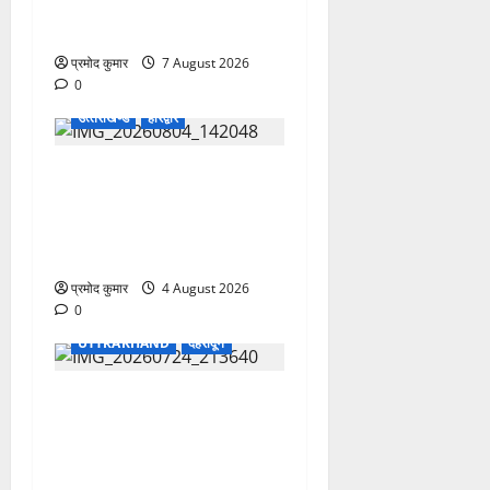
भास्कर बने महासचिव, एआईसीसी
ने जारी की नई संगठनात्मक सूची
प्रमोद कुमार
7 August 2026
0
उत्‍तराखण्‍ड
हरिद्वार
कांवड़ मेले में भारत विकास परिषद
का सेवा अभियान, निःशुल्क
चिकित्सा शिविर में शिवभक्तों को
मिल रही स्वास्थ्य सुविधाएं
प्रमोद कुमार
4 August 2026
0
UTTRAKHAND
देहरादून
उत्तराखंड शासन में बड़ा
प्रशासनिक फेरबदल, 11 वरिष्ठ
IAS-IFS अधिकारियों के दायित्वों
में बदलाव