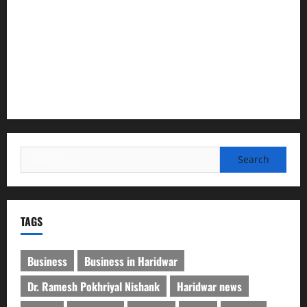
सरस्वती शिशु मंदिर नवापारा में डॉ. प्रफुल्ल चंद्र राय जयंती
समारोहपूर्वक मनाई गई
”हम चिंतन सबके भले के लिए करते हैं, इसलिए बुराई हमें छू नहीं सकती”
देश की पहली वंदे भारत फ्रेट ईएमयू का इमरजेंसी ब्रेकिंग परीक्षण
सफल, तकनीकी परीक्षणों में मिली बड़ी सफलता
Search
for:
TAGS
Business
Business in Haridwar
Dr. Ramesh Pokhriyal Nishank
Haridwar news