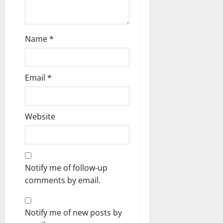
n
4
August
2026
Name
*
0
Email
*
Website
Notify me of follow-up
comments by email.
Notify me of new posts by