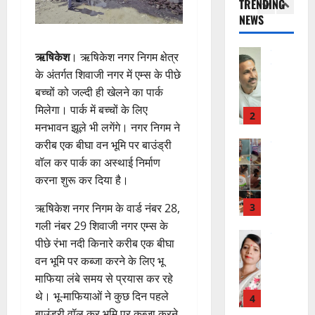
भा
क
ई
द्र
TRENDING
की
र
1
र
सी
रा
NEWS
र
त
ते
सी
य
फ्ता
उत्‍तराखण्‍ड
फ्रे
हैं
ने
ज
ऋषिकेश
। ऋषिकेश नगर निगम क्षेत्र
हरिद्वार
र
ट
,
जा
यं
उ
के अंतर्गत शिवाजी नगर में एम्स के पीछे
के
ई
इ
री
ती
त्त
बी
बच्चों को जल्दी ही खेलने का पार्क
ए
स
की
स
रा
च
2
म
लि
मिलेगा। पार्क में बच्चों के लिए
न
मा
खं
यु
यू
ए
ई
रो
मनभावन झूले भी लगेंगे। नगर निगम ने
ड
राष्ट्रीय
वा
का
बु
सं
ह
करीब एक बीघा वन भूमि पर बाउंड्री
कां
स
ओं
इ
रा
ग
पू
वॉल कर पार्क का अस्थाई निर्माण
ग्रे
र
की
म
ई
ठ
र्व
करना शुरू कर दिया है।
स
स्व
ब
र
ह
ना
क
में
ती
3
ढ़
जें
में
त्म
म
ऋषिकेश नगर निगम के वार्ड नंबर 28,
अ
शि
ती
सी
छू
क
ना
गली नंबर 29 शिवाजी नगर एम्स के
नि
शु
राष्ट्रीय
बे
ब्रे
न
सू
ई
”
ल
मं
पीछे रंभा नदी किनारे करीब एक बीघा
चै
किं
हीं
ची
ग
ह
भा
दि
वन भूमि पर कब्जा करने के लिए भू
नी
ग
स
ई
म
स्क
र
,
प
माफिया लंबे समय से प्रयास कर रहे
क
7
चिं
र
न
4
शि
री
ती
थे। भू-माफियाओं ने कुछ दिन पहले
August
5
त
ब
वा
क्षा
क्ष
”
2026
बाउंड्री वॉल कर भूमि पर कब्जा करने
August