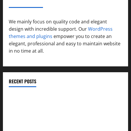
ABOUT AF THEMES
We mainly focus on quality code and elegant
design with incredible support. Our
WordPress
themes and plugins
empower you to create an
elegant, professional and easy to maintain website
in no time at all.
RECENT POSTS
विकास की रफ्तार के बीच युवाओं की बढ़ती बेचैनी, शिक्षा में अध्यात्म को
शामिल करने का आह्वान
उत्तराखंड कांग्रेस में अनिल भास्कर बने महासचिव, एआईसीसी ने जारी
की नई संगठनात्मक सूची