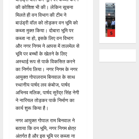
न
ने
राष्ट्रीय न्यूज
पा
में
ण
2026
की कोशिश भी की। लेकिन सूचना
दे
स
म
रा
0
अ
स
5
श
मिलते ही वन विभाग की टीम ने
ब
हा
में
ध्या
0
फ
August
की
के
स
बाउंड्री वॉल को तोड़कर वन भूमि को
डॉ
त्म
ल
2026
प
भ
चि
5
.
कब्जा मुक्त किया। दोबारा भूमि पर
को
,
ह
ले
व
प्र
0
शा
कब्जा ना हो, इसके लिए वन विभाग
त
ली
राष्ट्रीय न्यूज
के
,
फु
मि
क
और नगर निगम ने आपस में तालमेल से
वि
वं
लि
ए
ल्ल
ल
नी
भूमि पर बच्चों के खेलने के लिए
का
दे
ए
आ
चं
क
की
अस्थाई रूप से पार्क विकसित करने
स
भा
क
ई
द्र
र
प
की
का निर्णय लिया। नगर निगम के नगर
र
1
र
सी
रा
ने
री
र
त
ते
आयुक्त गोपालराम बिनवाल के साथ
सी
य
का
क्ष
फ्ता
उत्‍तराखण्‍ड
फ्रे
हैं
ने
ज
स्थानीय पार्षद लव कंबोज, पार्षद
आ
णों
हरिद्वार
र
ट
,
जा
यं
ह्वा
अभिनव मलिक, पार्षद सुरेंद्र सिंह नेगी
में
उ
के
ई
इ
री
ती
न
मि
ने नारियल तोड़कर पार्क निर्माण का
त्त
बी
ए
स
की
स
ली
कार्य शुरू किया है।
रा
च
2
म
लि
न
मा
ब
7
खं
यु
यू
ए
ई
रो
ड़ी
नगर आयुक्त गोपाल राम बिनवाल ने
August
ड
राष्ट्रीय
वा
का
बु
सं
ह
स
2026
बताया कि वन भूमि, नगर निगम क्षेत्र
कां
स
ओं
इ
रा
ग
पू
फ
ग्रे
र
अंतर्गत है और इस भूमि पर कब्जा ना
की
म
ई
0
ठ