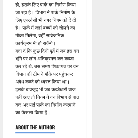
र्व
ल
स
स्व
हो, इसके लिए पार्क का निर्माण किया
ब
र
ह
ना
क
ता
में
ती
3
ढ़
जें
जा रहा है। विभाग ने पार्क निर्माण के
में
त्म
म
अ
शि
ती
सी
छू
क
लिए एनओसी भी नगर निगम को दे दी
ना
नि
4
शु
राष्ट्रीय
बे
ब्रे
न
सू
ई
है। पार्क में जहां बच्चों को खेलने का
August
”
ल
मं
चै
किं
हीं
ची
ग
मौका मिलेगा, वहीं सार्वजनिक
2026
ह
भा
दि
नी
ग
स
ई
कार्यक्रम भी हो सकेंगे।
म
स्क
र
,
प
क
0
7
चिं
र
बता दें कि कुछ दिनों पूर्व में जब इस वन
न
4
शि
री
ती
August
5
त
ब
वा
भूमि पर लोग अतिक्रमण कर कब्जा
क्षा
क्ष
”
2026
August
न
ने
राष्ट्रीय न्यूज
पा
में
कर रहे थे, उस समय शिकायत पर वन
ण
2026
दे
स
म
रा
0
अ
स
विभाग की टीम ने मौके पर पहुंचकर
5
श
ब
हा
में
ध्या
0
फ
अवैध कब्जे को ध्वस्त किया था।
August
की
के
स
डॉ
त्म
ल
2026
इसके बावजूद भी जब कब्जेधारी बाज
प
भ
चि
5
.
को
,
नहीं आए तो निगम ने वन विभाग से बात
ह
ले
व
प्र
0
शा
त
ली
के
कर अस्थाई पार्क का निर्माण करवाने
,
फु
मि
क
वं
लि
ए
ल्ल
का फैसला किया है।
ल
नी
दे
ए
आ
चं
क
की
भा
क
ई
द्र
र
ABOUT THE AUTHOR
प
र
र
सी
रा
ने
री