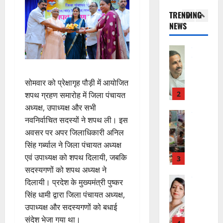
का
दे
ए
आ
चं
TRENDING
स
भा
क
ई
द्र
NEWS
की
र
1
र
सी
रा
र
त
ते
सी
य
फ्ता
उत्‍तराखण्‍ड
फ्रे
हैं
ने
ज
हरिद्वार
र
ट
,
जा
यं
उ
के
ई
इ
री
ती
त्त
सोमवार को प्रेक्षागृह पौड़ी में आयोजित
बी
ए
स
की
स
रा
च
2
म
शपथ ग्रहण समारोह में जिला पंचायत
लि
न
मा
खं
यु
यू
ए
ई
अध्यक्ष, उपाध्यक्ष और सभी
रो
ड
राष्ट्रीय
वा
का
बु
सं
ह
नवनिर्वाचित सदस्यों ने शपथ ली। इस
कां
स
ओं
इ
रा
ग
पू
अवसर पर अपर जिलाधिकारी अनिल
ग्रे
र
की
म
ई
ठ
र्व
सिंह गर्ब्याल ने जिला पंचायत अध्यक्ष
स
स्व
ब
र
ह
ना
क
में
एवं उपाध्यक्ष को शपथ दिलायी, जबकि
ती
3
ढ़
जें
में
त्म
म
अ
शि
सदस्यगणों को शपथ अध्यक्ष ने
ती
सी
छू
क
ना
नि
शु
राष्ट्रीय
बे
दिलायी। प्रदेश के मुख्यमंत्री पुष्कर
ब्रे
न
सू
ई
”
ल
मं
चै
किं
हीं
सिंह धामी द्वारा जिला पंचायत अध्यक्ष,
ची
ग
ह
भा
दि
नी
ग
स
ई
उपाध्यक्ष और सदस्यगणों को बधाई
म
स्क
र
,
प
क
संदेश भेजा गया था।
7
चिं
र