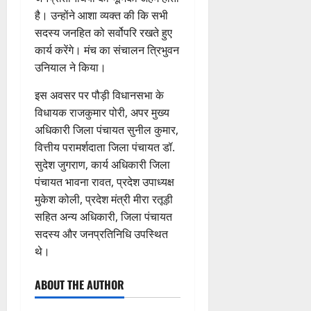
ण
2026
है। उन्होंने आशा व्यक्त की कि सभी
0
स
5
सदस्य जनहित को सर्वोपरि रखते हुए
0
फ
August
ल
कार्य करेंगे। मंच का संचालन त्रिभुवन
2026
,
उनियाल ने किया।
0
त
इस अवसर पर पौड़ी विधानसभा के
क
नी
विधायक राजकुमार पोरी, अपर मुख्य
की
अधिकारी जिला पंचायत सुनील कुमार,
प
वित्तीय परामर्शदाता जिला पंचायत डॉ.
री
सुदेश जुगराण, कार्य अधिकारी जिला
क्ष
पंचायत भावना रावत, प्रदेश उपाध्यक्ष
णों
मुकेश कोली, प्रदेश मंत्री मीरा रतूड़ी
में
सहित अन्य अधिकारी, जिला पंचायत
मि
ली
सदस्य और जनप्रतिनिधि उपस्थित
ब
थे।
ड़ी
स
ABOUT THE AUTHOR
फ
ल