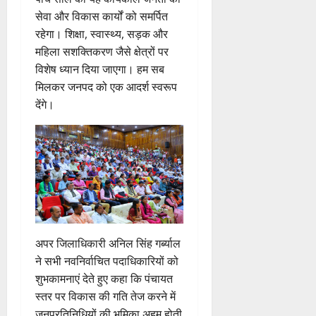
र
प
र
र
सी
रा
ने
सेवा और विकास कार्यों को समर्पित
री
त
ते
सी
य
का
क्ष
रहेगा। शिक्षा, स्वास्थ्य, सड़क और
फ्रे
हैं
ने
ज
आ
णों
महिला सशक्तिकरण जैसे क्षेत्रों पर
ट
,
जा
यं
ह्वा
में
विशेष ध्यान दिया जाएगा। हम सब
ई
इ
री
ती
न
मि
मिलकर जनपद को एक आदर्श स्वरूप
ए
स
की
स
ली
म
लि
देंगे।
न
मा
ब
7
यू
ए
ई
रो
ड़ी
August
का
बु
सं
ह
स
2026
इ
रा
ग
पू
फ
म
ई
0
ठ
र्व
ल
र
ह
ना
क
ता
जें
में
त्म
म
सी
छू
क
ना
4
ब्रे
न
सू
ई
August
किं
अपर जिलाधिकारी अनिल सिंह गर्ब्याल
हीं
ची
ग
2026
ग
स
ई
ने सभी नवनिर्वाचित पदाधिकारियों को
प
क
0
शुभकामनाएं देते हुए कहा कि पंचायत
7
री
ती
August
5
स्तर पर विकास की गति तेज करने में
क्ष
”
2026
August
जनप्रतिनिधियों की भूमिका अहम होती