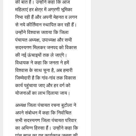
कां
स
की बात है। उन्होंने कहा कि आज
ओं
इ
रा
ग
पू
फ
ग्रे
र
की
महिलाएं हर क्षेत्र में अग्रणी भूमिका
म
ई
0
ठ
र्व
ल
स
स्व
ब
र
ह
निभा रही हैं और अपनी मेहनत व लगन
ना
क
ता
में
ती
3
ढ़
जें
में
त्म
म
से नये कीर्तिमान स्थापित कर रही हैं।
अ
शि
ती
सी
छू
क
ना
उन्होंने विश्वास जताया कि जिला
नि
4
शु
राष्ट्रीय
बे
ब्रे
न
सू
ई
पंचायत अध्यक्ष, उपाध्यक्ष और सभी
August
”
ल
मं
चै
किं
हीं
ची
ग
2026
ह
सदस्यगण मिलकर जनपद को विकास
भा
दि
नी
ग
स
ई
म
स्क
र
की नई ऊंचाइयों तक ले जाएंगे।
,
प
क
0
7
चिं
र
न
4
शि
विधायक ने कहा कि जनता ने हमें
री
ती
August
5
त
ब
वा
क्षा
क्ष
विश्वास के साथ चुना है, अब हमारी
”
2026
August
न
ने
राष्ट्रीय न्यूज
पा
में
ण
जिम्मेदारी है कि गांव-गांव तक विकास
2026
दे
स
म
रा
0
अ
स
कार्य पहुंचाया जाए और हर वर्ग को
5
श
ब
हा
में
ध्या
0
फ
August
योजनाओं का लाभ दिलाया जाय।
की
के
स
डॉ
त्म
ल
2026
प
भ
चि
5
.
को
,
अध्यक्ष जिला पंचायत रचना बुटोला ने
ह
ले
व
प्र
0
शा
त
अपने संबोधन में कहा कि निर्वाचित
ली
के
,
फु
मि
क
वं
सभी सदस्यगण जिला पंचायत परिवार
लि
ए
ल्ल
ल
नी
दे
ए
आ
का अभिन्न हिस्सा हैं। उन्होंने कहा कि
चं
क
की
भा
क
ई
द्र
पांच साल का यह कार्यकाल जनता की