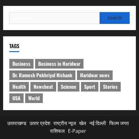
Search
for:
TAGS
Business
Business in Haridwar
Dr. Ramesh Pokhriyal Nishank
Haridwar news
Health
Newsbeat
Science
Sport
Stories
USA
World
उत्‍तराखण्‍ड
उत्‍तर प्रदेश
राष्ट्रीय न्यूज
खेल
नई दिल्ली
फिल्‍म जगत
राशिफल
E-Paper