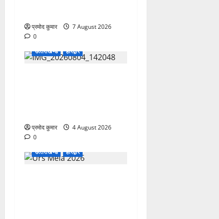
भास्कर बने महासचिव, एआईसीसी
ने जारी की नई संगठनात्मक सूची
प्रमोद कुमार
7 August 2026
0
उत्‍तराखण्‍ड
हरिद्वार
कांवड़ मेले में भारत विकास परिषद
का सेवा अभियान, निःशुल्क
चिकित्सा शिविर में शिवभक्तों को
मिल रही स्वास्थ्य सुविधाएं
प्रमोद कुमार
4 August 2026
0
उत्‍तराखण्‍ड
हरिद्वार
758वें सालाना उर्स/मेला-2026
की तैयारियों को लेकर जिला
कार्यालय सभागार मे बैठक
आयोजित