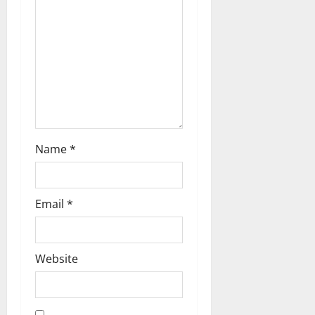
o
4
n
August
2026
0
Name
*
Email
*
Website