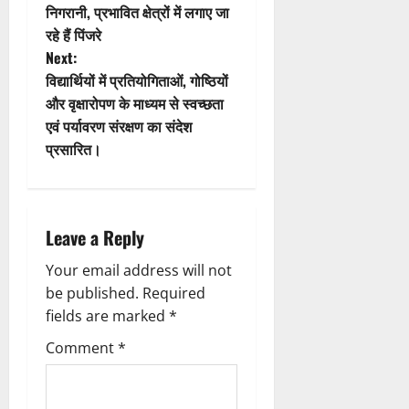
August
निगरानी, प्रभावित क्षेत्रों में लगाए जा
s
ल
2026
रहे हैं पिंजरे
,
0
t
Next:
त
क
विद्यार्थियों में प्रतियोगिताओं, गोष्ठियों
n
नी
और वृक्षारोपण के माध्यम से स्वच्छता
की
एवं पर्यावरण संरक्षण का संदेश
a
प
प्रसारित।
री
v
क्ष
णों
i
में
Leave a Reply
मि
g
ली
Your email address will not
ब
a
be published.
Required
ड़ी
fields are marked
*
स
t
फ
Comment
*
ल
i
ता