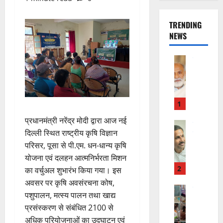
TRENDING
NEWS
राष्ट्रीय न्यूज
वि
का
स
की
1
र
प्रधानमंत्री नरेंद्र मोदी द्वारा आज नई
फ्ता
उत्‍तराखण्‍ड
दिल्ली स्थित राष्ट्रीय कृषि विज्ञान
हरिद्वार
र
उ
परिसर, पूसा से पी.एम. धन-धान्य कृषि
के
त्त
बी
योजना एवं दलहन आत्मनिर्भरता मिशन
रा
च
2
का वर्चुअल शुभारंभ किया गया। इस
खं
यु
अवसर पर कृषि अवसंरचना कोष,
ड
राष्ट्रीय
वा
पशुपालन, मत्स्य पालन तथा खाद्य
कां
स
ओं
प्रसंस्करण से संबंधित 2100 से
ग्रे
र
की
अधिक परियोजनाओं का उद्घाटन एवं
स
स्व