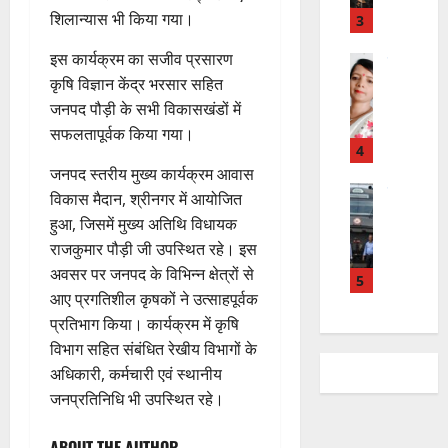
ब
में
ती
शिलान्यास भी किया गया।
3
ढ़
अ
शि
ती
इस कार्यक्रम का सजीव प्रसारण
नि
शु
राष्ट्रीय
बे
”
ल
मं
कृषि विज्ञान केंद्र भरसार सहित
चै
ह
भा
दि
जनपद पौड़ी के सभी विकासखंडों में
नी
म
स्क
र
,
सफलतापूर्वक किया गया।
चिं
र
न
4
शि
त
ब
वा
जनपद स्तरीय मुख्य कार्यक्रम आवास
क्षा
न
ने
राष्ट्रीय न्यूज
पा
में
विकास मैदान, श्रीनगर में आयोजित
दे
स
म
रा
अ
हुआ, जिसमें मुख्य अतिथि विधायक
श
ब
हा
में
ध्या
राजकुमार पौड़ी जी उपस्थित रहे। इस
की
के
स
डॉ
त्म
अवसर पर जनपद के विभिन्न क्षेत्रों से
प
भ
चि
5
.
को
आए प्रगतिशील कृषकों ने उत्साहपूर्वक
ह
ले
व
प्र
शा
ली
के
प्रतिभाग किया। कार्यक्रम में कृषि
,
फु
मि
वं
लि
ए
ल्ल
विभाग सहित संबंधित रेखीय विभागों के
ल
दे
ए
आ
चं
क
अधिकारी, कर्मचारी एवं स्थानीय
भा
क
ई
द्र
र
जनप्रतिनिधि भी उपस्थित रहे।
र
र
सी
रा
ने
त
ते
सी
य
का
ABOUT THE AUTHOR