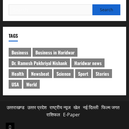
Search
for:
TAGS
Business
Business in Haridwar
Dr. Ramesh Pokhriyal Nishank
Haridwar news
Health
Newsbeat
Science
Sport
Stories
USA
World
उत्‍तराखण्‍ड
उत्‍तर प्रदेश
राष्ट्रीय न्यूज
खेल
नई दिल्ली
फिल्‍म जगत
राशिफल
E-Paper
उत्‍तराखण्‍ड