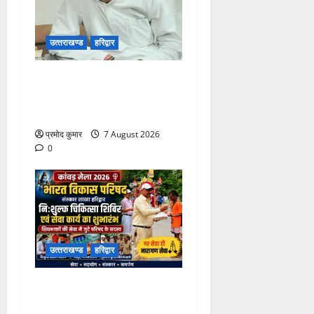
उत्‍तराखण्‍ड
हरिद्वार
उत्तराखंड कांग्रेस में अनिल
भास्कर बने महासचिव, एआईसीसी
ने जारी की नई संगठनात्मक सूची
प्रमोद कुमार
7 August 2026
0
उत्‍तराखण्‍ड
हरिद्वार
कांवड़ मेले में भारत विकास परिषद
का सेवा अभियान, निःशुल्क