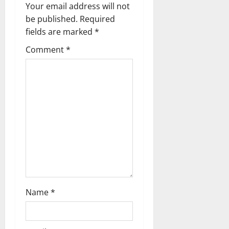
i
Your email address will not
g
be published.
Required
fields are marked
*
a
Comment
*
t
i
o
n
Name
*