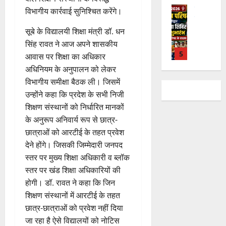
ते
सी
य
में
क्ष
ले
उत्‍तराखण्‍ड
फ्रे
हैं
विभागीय कार्रवाई सुनिश्चित करेंगे।
ने
ज
शि
णों
में
हरिद्वार
ट
,
जा
यं
व
में
उ
भा
सूबे के विद्यालयी शिक्षा मंत्री डॉ. धन
ई
इ
री
ती
भ
मि
त्त
र
ए
सिंह रावत ने आज अपने शासकीय
स
की
स
क्तों
ली
रा
त
1
म
लि
न
मा
आवास पर शिक्षा का अधिकार
को
ब
खं
वि
यू
ए
ई
रो
मि
अधिनियम के अनुपालन को लेकर
ड़ी
ड
का
राष्ट्रीय
का
बु
सं
ह
ल
स
विभागीय समीक्षा बैठक ली। जिसमें
कां
स
स
इ
रा
ग
पू
र
फ
उन्होंने कहा कि प्रदेश के सभी निजी
ग्रे
र
प
म
ई
ठ
र्व
ही
ल
स
स्व
शिक्षण संस्थानों को निर्धारित मानकों
रि
र
ह
ना
क
स्वा
ता
में
ती
ष
के अनुरूप अनिवार्य रूप से छात्र-
2
जें
में
त्म
म
स्थ्य
अ
शि
द
सी
छात्राओं को आरटीई के तहत प्रवेश
छू
क
ना
सु
नि
4
शु
का
राष्ट्रीय
ब्रे
न
सू
देने होंगे। जिसकी जिम्मेदारी जनपद
ई
वि
August
”
ल
मं
से
किं
हीं
ची
ग
धा
स्तर पर मुख्य शिक्षा अधिकारी व ब्लॉक
2026
ह
भा
दि
वा
ग
स
ई
एं
स्तर पर खंड शिक्षा अधिकारियों की
म
स्क
र
अ
प
क
0
7
होगी। डॉ. रावत ने कहा कि जिन
चिं
र
न
भि
3
री
ती
August
5
4
त
ब
शिक्षण संस्थानों में आरटीई के तहत
वा
या
क्ष
”
2026
August
August
न
ने
राष्ट्रीय न्यूज
पा
न
छात्र-छात्राओं को प्रवेश नहीं दिया
ण
2026
2026
दे
स
म
रा
,
0
जा रहा है ऐसे विद्यालयों को नोटिस
स
5