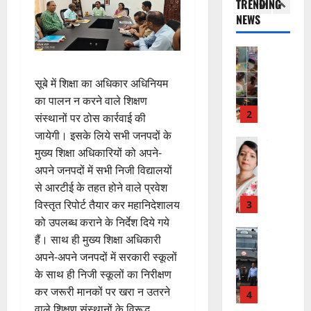
TRENDING
स
स्व
रि
र
ह
क
NEWS
में
ती
ष
2
जें
में
म
अ
शि
द
सी
छू
ना
नि
शु
का
राष्ट्रीय
ब्रे
न
ई
”
ल
मं
से
किं
हीं
ग
ह
भा
दि
सूबे में शिक्षा का अधिकार अधिनियम
वा
ग
स
ई
म
स्क
र
अ
का पालन न करने वाले शिक्षण
प
क
चिं
र
न
भि
3
री
संस्थानों पर ठोस कार्रवाई की
ती
5
त
ब
वा
या
क्ष
”
जायेगी। इसके लिये सभी जनपदों के
August
न
ने
राष्ट्रीय न्यूज
पा
न
ण
2026
मुख्य शिक्षा अधिकारियों को अपने-
दे
स
म
रा
,
स
5
अपने जनपदों में सभी निजी विद्यालयों
श
ब
हा
में
निः
0
फ
August
की
से आरटीई के तहत होने वाले प्रवेश
के
स
डॉ
शु
ल
2026
प
भ
चि
विस्तृत रिपोर्ट तैयार कर महानिदेशालय
4
.
ल्क
,
ह
ले
व
प्र
चि
0
को उपलब्ध कराने के निर्देश दिये गये
त
ली
उत्‍तराखण्‍ड
के
,
फु
कि
हैं। साथ ही मुख्य शिक्षा अधिकारी
क
हरिद्वार
वं
लि
ए
ल्ल
त्सा
नी
अपने-अपने जनपदों में सरकारी स्कूलों
कां
दे
ए
आ
चं
शि
की
के साथ ही निजी स्कूलों का निरीक्षण
व
भा
क
ई
द्र
वि
प
ड़
कर जरूरी मानकों पर खरा न उतरने
र
5
र
सी
रा
र
री
मे
वाले शिक्षण संस्थानों के विरूद्ध
त