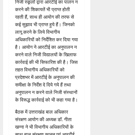
निजी स्कूलों द्वारा आरटीई का पालन न
द
सी
छू
क
ना
सु
करने की शिकायतें भी प्राप्त होती
4
का
ब्रे
न
सू
ई
वि
August
से
रहती हैं, साथ ही आयोग की तरफ से
किं
हीं
ची
ग
धा
2026
वा
कई सुझाव भी प्राप्त हुये हैं। जिनको
ग
स
ई
एं
अ
प
क
लागू करने के लिये विभागीय
0
7
भि
री
ती
अधिकारियों को निर्देशित कर दिया गया
August
5
4
या
क्ष
”
2026
August
है। आयोग ने आरटीई का अनुपालन न
August
न
ण
2026
2026
करने वाले निजी विद्यालयों के खिलाफ
,
0
स
5
कार्रवाई की भी सिफारिश की है। जिस
निः
0
0
फ
August
शु
तहत विभागीय अधिकारियों को
ल
2026
ल्क
प्रदेशभर में आरटीई के अनुपालन की
,
चि
0
त
समीक्षा के निर्देश दे दिये गये हैं तथा
कि
क
अनुपालन न करने वाले निजी संस्थानों
त्सा
नी
के विरूद्ध कार्रवाई को भी कहा गया है।
शि
की
वि
प
बैठक में उत्तराखंड बाल अधिकार
र
री
संरक्षण आयोग की अध्यक्ष डॉ. गीता
में
क्ष
खन्ना ने भी विभागीय अधिकारियों के
शि
णों
साथ बाल संरक्षण कानून एवं आरटीई