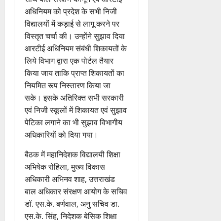
व
में
अधिनियम को प्रदेश के सभी निजी
भ
मि
क्तों
विद्यालयों में कड़ाई से लागू करने पर
ली
को
विस्तृत चर्चा की। उन्होंने सुझाव दिया
ब
मि
ड़ी
आरटीई अधिनियम संबंधी शिकायतों के
ल
स
लिये विभाग द्वारा एक पोर्टल तैयार
र
फ
किया जाय ताकि प्राप्त शिकायतों का
ही
ल
नियमित रूप निस्तारण किया जा
स्वा
ता
सके। इसके अतिरिक्त सभी सरकारी
स्थ्य
सु
एवं निजी स्कूलों में शिकायत एवं सुझाव
4
वि
पेटिका लगाने का भी सुझाव विभागीय
August
धा
अधिकारियों को दिया गया।
2026
एं
0
बैठक में महानिदेशक विद्यालयी शिक्षा
अभिषेक रोहिला, मुख्य विकास
4
August
अधिकारी अभिनव शाह, उत्तराखंड
2026
बाल अधिकार संरक्षण आयोग के सचिव
डॉ. एस.के. बर्णवाल, अनु सचिव डा.
0
एस.के. सिंह, निदेशक बेसिक शिक्षा