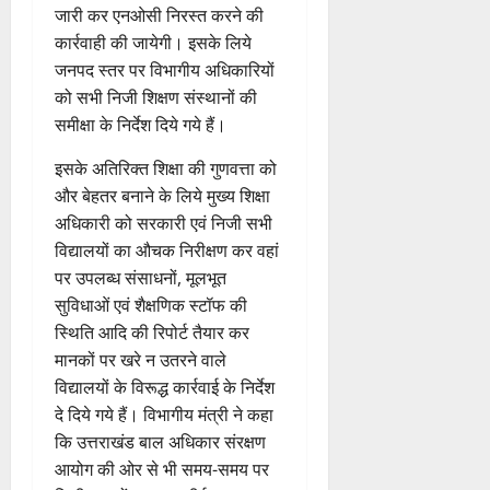
श
ब
हा
में
निः
0
0
फ
जारी कर एनओसी निरस्त करने की
August
की
के
स
डॉ
शु
ल
2026
कार्रवाही की जायेगी। इसके लिये
प
भ
चि
4
.
ल्क
,
जनपद स्तर पर विभागीय अधिकारियों
ह
ले
व
प्र
चि
0
त
को सभी निजी शिक्षण संस्थानों की
ली
उत्‍तराखण्‍ड
के
,
फु
कि
क
हरिद्वार
वं
लि
समीक्षा के निर्देश दिये गये हैं।
ए
ल्ल
त्सा
नी
कां
दे
ए
आ
चं
शि
की
व
इसके अतिरिक्त शिक्षा की गुणवत्ता को
भा
क
ई
द्र
वि
प
ड़
र
और बेहतर बनाने के लिये मुख्य शिक्षा
5
र
सी
रा
र
री
मे
त
ते
सी
य
अधिकारी को सरकारी एवं निजी सभी
में
क्ष
ले
फ्रे
हैं
ने
ज
शि
विद्यालयों का औचक निरीक्षण कर वहां
णों
में
ट
,
जा
यं
व
में
पर उपलब्ध संसाधनों, मूलभूत
भा
ई
इ
री
ती
भ
मि
सुविधाओं एवं शैक्षणिक स्टॉफ की
र
ए
स
की
स
क्तों
ली
स्थिति आदि की रिपोर्ट तैयार कर
त
म
लि
न
मा
को
ब
वि
मानकों पर खरे न उतरने वाले
यू
ए
ई
रो
मि
ड़ी
का
का
विद्यालयों के विरूद्ध कार्रवाई के निर्देश
बु
सं
ह
ल
स
स
इ
रा
ग
दे दिये गये हैं। विभागीय मंत्री ने कहा
पू
र
फ
प
म
ई
ठ
र्व
ही
कि उत्तराखंड बाल अधिकार संरक्षण
ल
रि
र
ह
ना
क
स्वा
आयोग की ओर से भी समय-समय पर
ता
ष
जें
में
त्म
म
स्थ्य