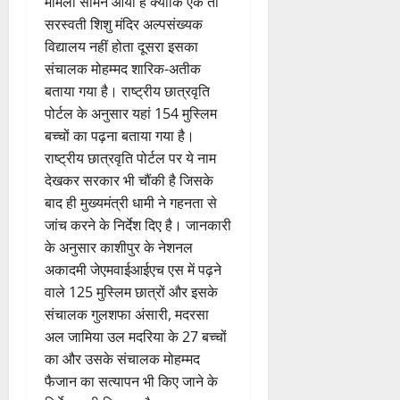
मामला सामने आया है क्योंकि एक तो
नि
4
शु
राष्ट्रीय
बे
ब्रे
न
सू
ई
August
”
ल
मं
सरस्वती शिशु मंदिर अल्पसंख्यक
चै
किं
हीं
ची
ग
2026
ह
भा
दि
नी
विद्यालय नहीं होता दूसरा इसका
ग
स
ई
म
स्क
र
,
प
संचालक मोहम्मद शारिक-अतीक
क
0
7
चिं
र
न
4
शि
री
ती
बताया गया है। राष्ट्रीय छात्रवृति
August
5
त
ब
वा
क्षा
क्ष
”
2026
पोर्टल के अनुसार यहां 154 मुस्लिम
August
न
ने
राष्ट्रीय न्यूज
पा
में
ण
2026
बच्चों का पढ़ना बताया गया है।
दे
स
म
रा
0
अ
स
5
श
राष्ट्रीय छात्रवृति पोर्टल पर ये नाम
ब
हा
में
ध्या
0
फ
August
की
के
स
डॉ
देखकर सरकार भी चौंकी है जिसके
त्म
ल
2026
प
भ
चि
5
.
बाद ही मुख्यमंत्री धामी ने गहनता से
को
,
ह
ले
व
प्र
0
शा
त
जांच करने के निर्देश दिए है। जानकारी
ली
के
,
फु
मि
क
के अनुसार काशीपुर के नेशनल
वं
लि
ए
ल्ल
ल
नी
अकादमी जेएमवाईआईएच एस में पढ़ने
दे
ए
आ
चं
क
की
वाले 125 मुस्लिम छात्रों और इसके
भा
क
ई
द्र
र
प
र
संचालक गुलशफा अंसारी, मदरसा
र
सी
रा
ने
री
त
ते
सी
अल जामिया उल मदरिया के 27 बच्चों
य
का
क्ष
फ्रे
हैं
ने
ज
का और उसके संचालक मोहम्मद
आ
णों
ट
,
जा
यं
ह्वा
फैजान का सत्यापन भी किए जाने के
में
ई
इ
री
ती