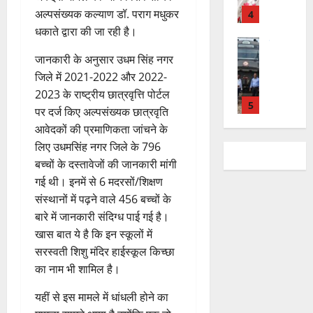
डॉ
त्म
ल
2026
प
भ
अल्पसंख्यक कल्याण डॉ. पराग मधुकर
चि
5
.
को
,
ह
ले
व
प्र
धकाते द्वारा की जा रही है।
0
शा
त
ली
राष्ट्रीय न्यूज
के
,
फु
मि
क
वि
वं
जानकारी के अनुसार उधम सिंह नगर
लि
ए
ल्ल
ल
नी
का
दे
ए
आ
चं
जिले में 2021-2022 और 2022-
क
की
स
भा
क
ई
द्र
2023 के राष्ट्रीय छात्रवृत्ति पोर्टल
र
प
की
र
1
र
सी
रा
ने
री
पर दर्ज किए अल्पसंख्यक छात्रवृति
र
त
ते
सी
य
का
क्ष
आवेदकों की प्रमाणिकता जांचने के
फ्ता
उत्‍तराखण्‍ड
फ्रे
हैं
ने
ज
आ
णों
लिए उधमसिंह नगर जिले के 796
हरिद्वार
र
ट
,
जा
यं
ह्वा
में
उ
बच्चों के दस्तावेजों की जानकारी मांगी
के
ई
इ
री
ती
न
मि
त्त
बी
ए
गई थी। इनमें से 6 मदरसों/शिक्षण
स
की
स
ली
रा
च
2
म
लि
न
संस्थानों में पढ़ने वाले 456 बच्चों के
मा
ब
7
खं
यु
यू
ए
ई
रो
बारे में जानकारी संदिग्ध पाई गई है।
ड़ी
August
ड
राष्ट्रीय
वा
का
बु
सं
ह
खास बात ये है कि इन स्कूलों में
स
2026
कां
स
ओं
इ
रा
ग
पू
फ
सरस्वती शिशु मंदिर हाईस्कूल किच्छा
ग्रे
र
की
म
ई
0
ठ
र्व
ल
स
का नाम भी शामिल है।
स्व
ब
र
ह
ना
क
ता
में
ती
3
ढ़
जें
में
त्म
म
यहीं से इस मामले में धांधली होने का
अ
शि
ती
सी
छू
क
ना