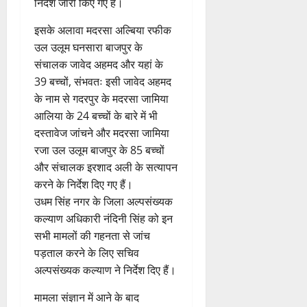
न
मि
निर्देश जारी किए गए है।
ए
स
की
स
ली
म
लि
न
मा
इसके अलावा मदरसा अल्बिया रफीक
ब
7
यू
ए
ई
रो
ड़ी
उल उलूम घनसारा बाजपुर के
August
का
बु
सं
ह
स
2026
संचालक जावेद अहमद और यहां के
इ
रा
ग
पू
फ
39 बच्चों, संभवतः इसी जावेद अहमद
म
ई
0
ठ
र्व
ल
के नाम से गदरपुर के मदरसा जामिया
र
ह
ना
क
ता
जें
आलिया के 24 बच्चों के बारे में भी
में
त्म
म
सी
छू
क
ना
दस्तावेज जांचने और मदरसा जामिया
4
ब्रे
न
सू
ई
रजा उल उलूम बाजपुर के 85 बच्चों
August
किं
हीं
ची
ग
और संचालक इरशाद अली के सत्यापन
2026
ग
स
ई
करने के निर्देश दिए गए हैं।
प
क
0
7
उधम सिंह नगर के जिला अल्पसंख्यक
री
ती
August
5
कल्याण अधिकारी नंदिनी सिंह को इन
क्ष
”
2026
August
ण
सभी मामलों की गहनता से जांच
2026
0
स
पड़ताल करने के लिए सचिव
5
0
फ
August
अल्पसंख्यक कल्याण ने निर्देश दिए हैं।
ल
2026
,
मामला संज्ञान में आने के बाद
0