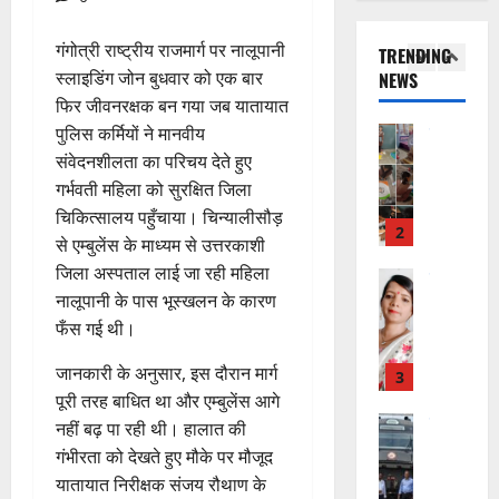
में
हरिद्वार
ट
,
यं
उ
भा
ई
इ
ती
गंगोत्री राष्ट्रीय राजमार्ग पर नालूपानी
TRENDING
त्त
र
ए
स
स
स्लाइडिंग जोन बुधवार को एक बार
NEWS
रा
त
1
म
लि
मा
खं
फिर जीवनरक्षक बन गया जब यातायात
वि
यू
ए
रो
ड
का
पुलिस कर्मियों ने मानवीय
राष्ट्रीय
का
बु
ह
कां
स
स
संवेदनशीलता का परिचय देते हुए
इ
रा
पू
ग्रे
र
प
म
ई
गर्भवती महिला को सुरक्षित जिला
र्व
स
स्व
रि
र
ह
क
चिकित्सालय पहुँचाया। चिन्यालीसौड़
में
ती
ष
2
जें
में
म
से एम्बुलेंस के माध्यम से उत्तरकाशी
अ
शि
द
सी
छू
ना
जिला अस्पताल लाई जा रही महिला
नि
शु
का
राष्ट्रीय
ब्रे
न
ई
”
नालूपानी के पास भूस्खलन के कारण
ल
मं
से
किं
हीं
ग
ह
भा
दि
वा
फँस गई थी।
ग
स
ई
म
स्क
र
अ
प
क
जानकारी के अनुसार, इस दौरान मार्ग
चिं
र
न
भि
3
री
ती
5
त
ब
वा
पूरी तरह बाधित था और एम्बुलेंस आगे
या
क्ष
”
August
न
ने
राष्ट्रीय न्यूज
पा
न
नहीं बढ़ पा रही थी। हालात की
ण
2026
दे
स
म
रा
,
स
गंभीरता को देखते हुए मौके पर मौजूद
5
श
ब
हा
में
निः
0
फ
यातायात निरीक्षक संजय रौथाण के
August
की
के
स