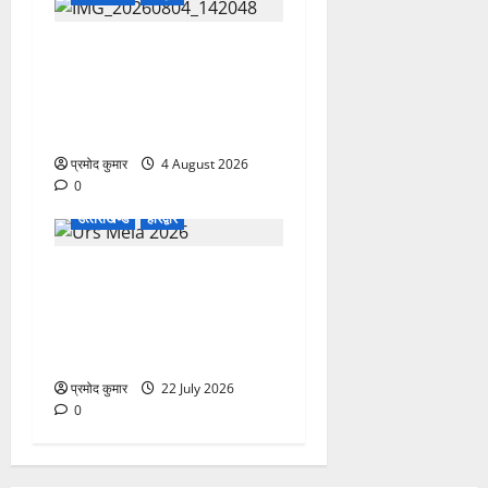
कांवड़ मेले में भारत विकास परिषद
का सेवा अभियान, निःशुल्क
चिकित्सा शिविर में शिवभक्तों को
मिल रही स्वास्थ्य सुविधाएं
प्रमोद कुमार
4 August 2026
0
उत्‍तराखण्‍ड
हरिद्वार
758वें सालाना उर्स/मेला-2026
की तैयारियों को लेकर जिला
कार्यालय सभागार मे बैठक
आयोजित
प्रमोद कुमार
22 July 2026
0