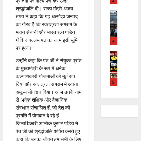
न
3
प्रतिमा पर माल्यार्पण कर उन्हें
त
ब
वा
श्रद्धांजलि दी। राज्य मंत्री अजय
न
ने
राष्ट्रीय न्यूज
पा
टम्टा ने कहा कि यह अल्मोड़ा जनपद
दे
स
म
रा
का गौरव है कि स्वतंत्रता संग्राम के
श
ब
हा
में
महान सेनानी और भारत रत्न पंडित
की
के
स
डॉ
गोविन्द बल्लभ पंत का जन्म इसी भूमि
प
भ
चि
4
.
ह
ले
पर हुआ।
व
प्र
ली
उत्‍तराखण्‍ड
के
,
फु
हरिद्वार
उन्होंने कहा कि पंत जी ने संयुक्त प्रांत
वं
लि
ए
ल्ल
कां
दे
के मुख्यमंत्री के रूप में अनेक
ए
आ
चं
व
भा
क
ई
द्र
कल्याणकारी योजनाओं को मूर्त रूप
ड़
र
5
र
सी
रा
दिया और स्वतंत्रता संग्राम में अपना
मे
त
ते
सी
य
अमूल्य योगदान दिया। आज उनके नाम
ले
फ्रे
हैं
ने
ज
से अनेक शैक्षिक और वैज्ञानिक
में
ट
,
जा
यं
संस्थान संचालित हैं, जो देश की
भा
ई
इ
री
ती
र
प्रगति में योगदान दे रहे हैं।
ए
स
की
स
त
म
जिलाधिकारी आलोक कुमार पांडेय ने
लि
न
मा
वि
यू
ए
ई
पंत जी को श्रद्धांजलि अर्पित करते हुए
रो
का
का
बु
सं
ह
कहा कि उनका जीवन हम सभी के लिए