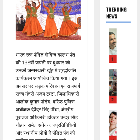
TRENDING
NEWS
उत्‍तराखण्‍ड
हरिद्वार
उ
त्त
भारत रत्न पंडित गोविन्द बल्लभ पंत
रा
1
की 138वीं जयंती पर बुधवार को
खं
उनकी जन्मस्थली खूंट में श्रद्धांजलि
ड
राष्ट्रीय
कां
स
कार्यक्रम आयोजित किया गया। इस
ग्रे
र
अवसर पर सड़क परिवहन एवं राजमार्ग
स
स्व
राज्य मंत्री अजय टम्टा, जिलाधिकारी
में
ती
2
आलोक कुमार पांडेय, वरिष्ठ पुलिस
अ
शि
अधीक्षक देवेंद्र सिंह पींचा, क्षेत्रीय
नि
शु
राष्ट्रीय
पुरातत्व अधिकारी डॉक्टर चन्द्र सिंह
”
ल
मं
चौहान समेत अनेक जनप्रतिनिधियों
ह
भा
दि
म
स्क
और स्थानीय लोगों ने पंडित पंत की
र
चिं
र