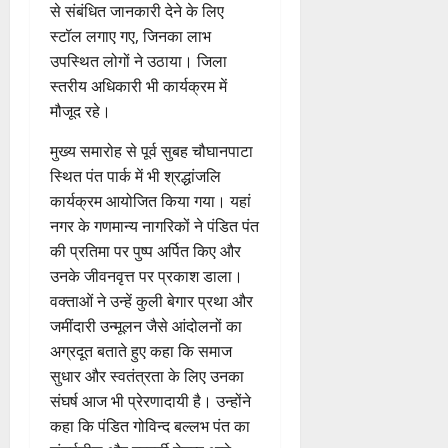
प
से संबंधित जानकारी देने के लिए
र
री
स्टॉल लगाए गए, जिनका लाभ
में
क्ष
उपस्थित लोगों ने उठाया। जिला
शि
णों
व
स्तरीय अधिकारी भी कार्यक्रम में
में
भ
मौजूद रहे।
मि
क्तों
ली
को
मुख्य समारोह से पूर्व सुबह चौघानपाटा
ब
मि
स्थित पंत पार्क में भी श्रद्धांजलि
ड़ी
ल
स
कार्यक्रम आयोजित किया गया। यहां
र
फ
नगर के गणमान्य नागरिकों ने पंडित पंत
ही
ल
की प्रतिमा पर पुष्प अर्पित किए और
स्वा
ता
उनके जीवनवृत्त पर प्रकाश डाला।
स्थ्य
वक्ताओं ने उन्हें कुली बेगार प्रथा और
सु
4
जमींदारी उन्मूलन जैसे आंदोलनों का
वि
August
धा
अग्रदूत बताते हुए कहा कि समाज
2026
एं
सुधार और स्वतंत्रता के लिए उनका
0
संघर्ष आज भी प्रेरणादायी है। उन्होंने
4
कहा कि पंडित गोविन्द बल्लभ पंत का
August