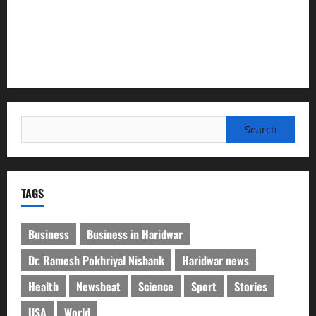
देश की पहली वंदे भारत फ्रेट ईएमयू का इमरजेंसी ब्रेकिंग परीक्षण
सफल, तकनीकी परीक्षणों में मिली बड़ी सफलता
कांवड़ मेले में भारत विकास परिषद का सेवा अभियान, निःशुल्क
चिकित्सा शिविर में शिवभक्तों को मिल रही स्वास्थ्य सुविधाएं
Search
for:
TAGS
Business
Business in Haridwar
Dr. Ramesh Pokhriyal Nishank
Haridwar news
Health
Newsbeat
Science
Sport
Stories
USA
World