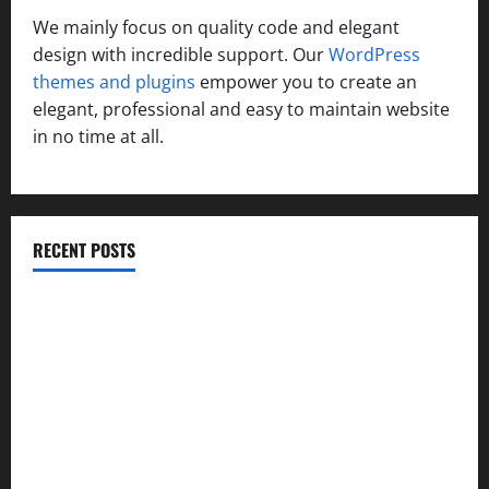
We mainly focus on quality code and elegant
design with incredible support. Our
WordPress
themes and plugins
empower you to create an
elegant, professional and easy to maintain website
in no time at all.
RECENT POSTS
उत्तराखंड कांग्रेस में अनिल भास्कर बने महासचिव, एआईसीसी ने जारी
की नई संगठनात्मक सूची
सरस्वती शिशु मंदिर नवापारा में डॉ. प्रफुल्ल चंद्र राय जयंती
समारोहपूर्वक मनाई गई
”हम चिंतन सबके भले के लिए करते हैं, इसलिए बुराई हमें छू नहीं सकती”