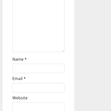
t
i
o
n
Name
*
Email
*
Website