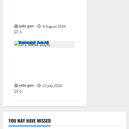
का सेवा अभियान, निःशुल्क
चिकित्सा शिविर में शिवभक्तों को
मिल रही स्वास्थ्य सुविधाएं
प्रमोद कुमार
4 August 2026
0
उत्‍तराखण्‍ड
हरिद्वार
758वें सालाना उर्स/मेला-2026
की तैयारियों को लेकर जिला
कार्यालय सभागार मे बैठक
आयोजित
प्रमोद कुमार
22 July 2026
0
YOU MAY HAVE MISSED