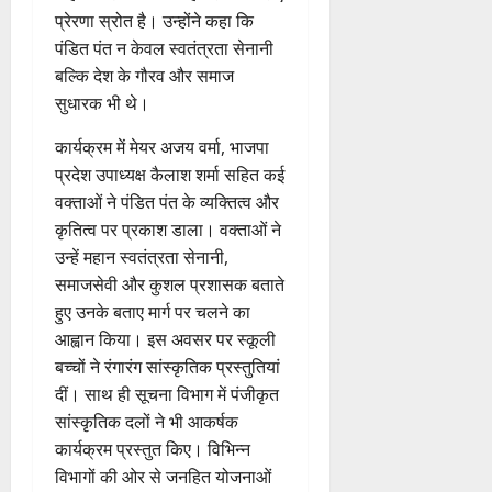
स
इ
रा
ग
पू
प्रेरणा स्रोत है। उन्होंने कहा कि
प
म
ई
ठ
र्व
पंडित पंत न केवल स्वतंत्रता सेनानी
रि
र
ह
ना
क
बल्कि देश के गौरव और समाज
ष
जें
में
त्म
म
द
सुधारक भी थे।
सी
छू
क
ना
का
ब्रे
न
सू
ई
कार्यक्रम में मेयर अजय वर्मा, भाजपा
से
किं
हीं
ची
ग
वा
प्रदेश उपाध्यक्ष कैलाश शर्मा सहित कई
ग
स
ई
अ
वक्ताओं ने पंडित पंत के व्यक्तित्व और
प
क
7
भि
री
कृतित्व पर प्रकाश डाला। वक्ताओं ने
ती
August
5
या
क्ष
”
उन्हें महान स्वतंत्रता सेनानी,
2026
August
न
ण
2026
समाजसेवी और कुशल प्रशासक बताते
,
0
स
5
हुए उनके बताए मार्ग पर चलने का
निः
0
फ
August
आह्वान किया। इस अवसर पर स्कूली
शु
ल
2026
बच्चों ने रंगारंग सांस्कृतिक प्रस्तुतियां
ल्क
,
चि
0
दीं। साथ ही सूचना विभाग में पंजीकृत
त
कि
क
सांस्कृतिक दलों ने भी आकर्षक
त्सा
नी
कार्यक्रम प्रस्तुत किए। विभिन्न
शि
की
विभागों की ओर से जनहित योजनाओं
वि