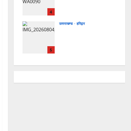
सफल, तकनीकी परीक्षणों में मिली
बड़ी सफलता
4
4 August 2026
0
उत्‍तराखण्‍ड
हरिद्वार
कांवड़ मेले में भारत विकास परिषद
का सेवा अभियान, निःशुल्क
चिकित्सा शिविर में शिवभक्तों को
मिल रही स्वास्थ्य सुविधाएं
5
4 August 2026
0