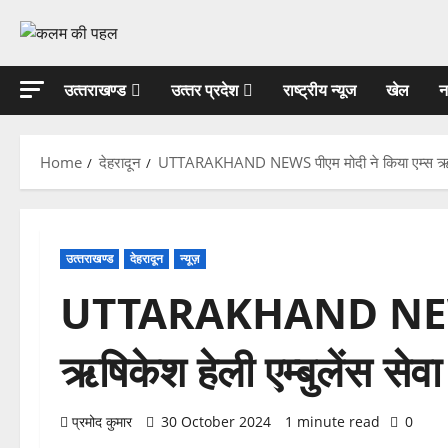
Skip
to
content
उत्‍तराखण्‍ड
उत्‍तर प्रदेश
राष्ट्रीय न्यूज
खेल
न
Home
देहरादून
UTTARAKHAND NEWS पीएम मोदी ने किया एम्स ऋषिकेश 
उत्‍तराखण्‍ड
देहरादून
न्यूज़
UTTARAKHAND NEWS पी
ऋषिकेश हेली एम्बुलेंस सेवा
प्रमोद कुमार
30 October 2024
1 minute read
0