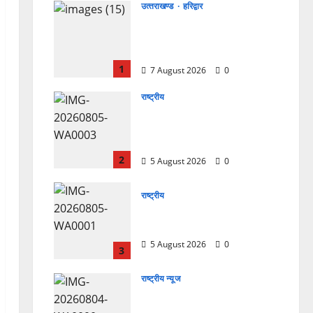
उत्‍तराखण्‍ड
हरिद्वार
उत्तराखंड कांग्रेस में अनिल भास्कर
बने महासचिव, एआईसीसी ने जारी
की नई संगठनात्मक सूची
1
7 August 2026
0
राष्ट्रीय
सरस्वती शिशु मंदिर नवापारा में डॉ.
प्रफुल्ल चंद्र राय जयंती
समारोहपूर्वक मनाई गई
2
5 August 2026
0
राष्ट्रीय
”हम चिंतन सबके भले के लिए करते
हैं, इसलिए बुराई हमें छू नहीं सकती”
5 August 2026
0
3
राष्ट्रीय न्यूज
देश की पहली वंदे भारत फ्रेट ईएमयू
का इमरजेंसी ब्रेकिंग परीक्षण