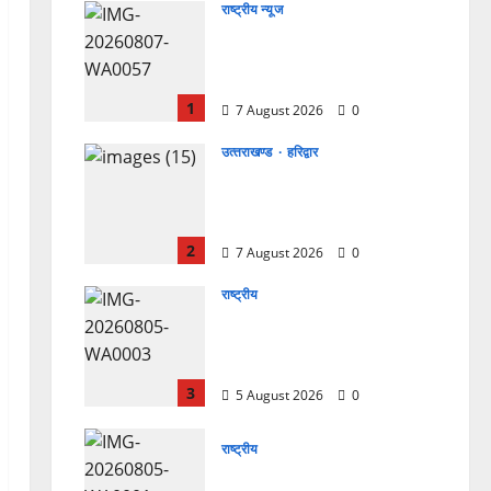
राष्ट्रीय न्यूज
विकास की रफ्तार के बीच युवाओं
की बढ़ती बेचैनी, शिक्षा में अध्यात्म
को शामिल करने का आह्वान
1
7 August 2026
0
उत्‍तराखण्‍ड
हरिद्वार
उत्तराखंड कांग्रेस में अनिल भास्कर
बने महासचिव, एआईसीसी ने जारी
की नई संगठनात्मक सूची
2
7 August 2026
0
राष्ट्रीय
सरस्वती शिशु मंदिर नवापारा में डॉ.
प्रफुल्ल चंद्र राय जयंती
समारोहपूर्वक मनाई गई
3
5 August 2026
0
राष्ट्रीय
”हम चिंतन सबके भले के लिए करते