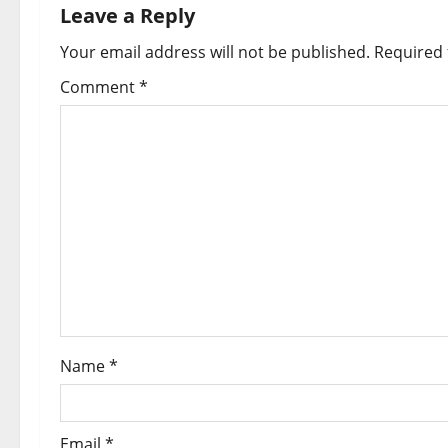
n
Leave a Reply
a
Your email address will not be published.
Required 
v
Comment
*
i
g
a
t
i
o
Name
*
n
Email
*