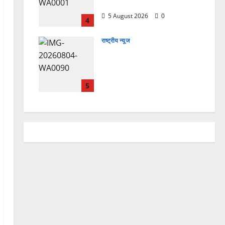
हैं, इसलिए बुराई हमें छू नहीं सकती”
5 August 2026
0
4
राष्ट्रीय न्यूज
देश की पहली वंदे भारत फ्रेट ईएमयू
का इमरजेंसी ब्रेकिंग परीक्षण
सफल, तकनीकी परीक्षणों में मिली
बड़ी सफलता
5
4 August 2026
0