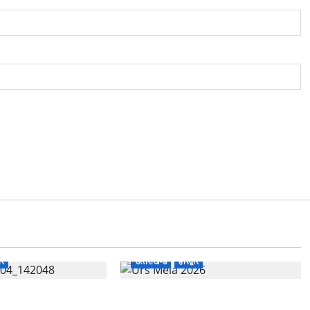
ार
उत्‍तराखण्‍ड
हरिद्वार
भारत विकास परिषद का सेवा
758वें सालाना उर्स/मेला-2026 की