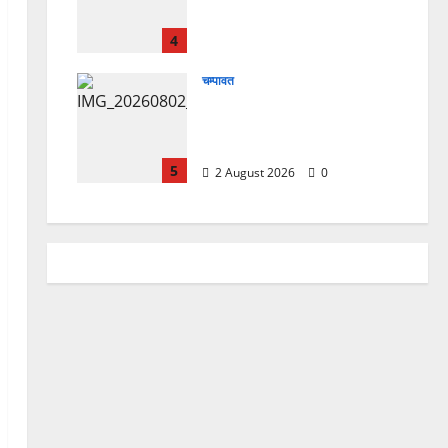
चिकित्सा शिविर में शिवभक्तों को
मिल रही स्वास्थ्य सुविधाएं
4
4 August 2026
0
चम्पावत
मानेश्वर मंदिर में चला विशेष
स्वच्छता अभियान, डेढ़ टन
प्लास्टिक कचरा हटाया
5
2 August 2026
0