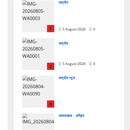
राष्ट्रीय
सरस्वती शिशु मंदिर नवापारा में डॉ.
प्रफुल्ल चंद्र राय जयंती
समारोहपूर्वक मनाई गई
1
5 August 2026
0
राष्ट्रीय
”हम चिंतन सबके भले के लिए करते
हैं, इसलिए बुराई हमें छू नहीं सकती”
5 August 2026
0
2
राष्ट्रीय न्यूज
देश की पहली वंदे भारत फ्रेट ईएमयू
का इमरजेंसी ब्रेकिंग परीक्षण
सफल, तकनीकी परीक्षणों में मिली
बड़ी सफलता
3
4 August 2026
0
उत्‍तराखण्‍ड
हरिद्वार
कांवड़ मेले में भारत विकास परिषद
का सेवा अभियान, निःशुल्क