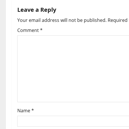
n
Leave a Reply
a
Your email address will not be published.
Required 
v
Comment
*
i
g
a
t
i
o
Name
*
n