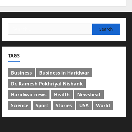
Search
for:
TAGS
Business
Business in Haridwar
Dr. Ramesh Pokhriyal Nishank
Haridwar news
Health
Newsbeat
Science
Sport
Stories
USA
World