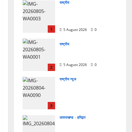
राष्ट्रीय
सरस्वती शिशु मंदिर नवापारा में डॉ.
प्रफुल्ल चंद्र राय जयंती
समारोहपूर्वक मनाई गई
1
5 August 2026
0
राष्ट्रीय
”हम चिंतन सबके भले के लिए करते
हैं, इसलिए बुराई हमें छू नहीं सकती”
5 August 2026
0
2
राष्ट्रीय न्यूज
देश की पहली वंदे भारत फ्रेट ईएमयू
का इमरजेंसी ब्रेकिंग परीक्षण
सफल, तकनीकी परीक्षणों में मिली
बड़ी सफलता
3
4 August 2026
0
उत्‍तराखण्‍ड
हरिद्वार
कांवड़ मेले में भारत विकास परिषद
का सेवा अभियान, निःशुल्क