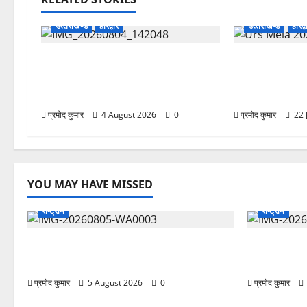
उत्‍तराखण्‍ड
हरिद्वार
उत्‍तराखण्‍ड
हरिद्व
कांवड़ मेले में भारत विकास परिषद का सेवा
758वें सालाना उ
अभियान, निःशुल्क चिकित्सा शिविर में
तैयारियों को ले
शिवभक्तों को मिल रही स्वास्थ्य सुविधाएं
मे बैठक आयोजि
प्रमोद कुमार
4 August 2026
0
प्रमोद कुमार
22 
YOU MAY HAVE MISSED
राष्ट्रीय
राष्ट्रीय
सरस्वती शिशु मंदिर नवापारा में डॉ. प्रफुल्ल चंद्र
”हम चिंतन सब
राय जयंती समारोहपूर्वक मनाई गई
बुराई हमें छू 
प्रमोद कुमार
5 August 2026
0
प्रमोद कुमार