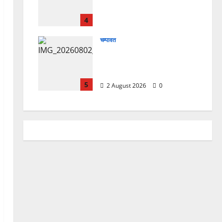
चिकित्सा शिविर में शिवभक्तों को
मिल रही स्वास्थ्य सुविधाएं
4
4 August 2026
0
चम्पावत
मानेश्वर मंदिर में चला विशेष
स्वच्छता अभियान, डेढ़ टन
प्लास्टिक कचरा हटाया
5
2 August 2026
0