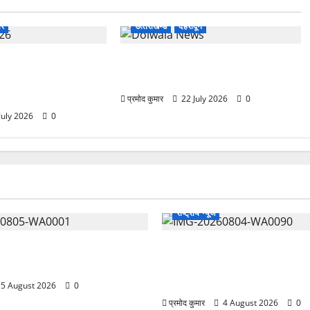
ार
उत्‍तराखण्‍ड
देहरादून
र्स/मेला-2026 की
अवैध प्लॉटिंग पर एमडीडीए का बुलडोजर,
कर जिला कार्यालय सभागार
डोईवाला में 5 बीघा भूमि पर कार्रवाई
त
प्रमोद कुमार
22 July 2026
0
July 2026
0
राष्ट्रीय न्यूज
के भले के लिए करते हैं, इसलिए
देश की पहली वंदे भारत फ्रेट ईएमय
नहीं सकती”
ब्रेकिंग परीक्षण सफल, तकनीकी परीक
बड़ी सफलता
5 August 2026
0
प्रमोद कुमार
4 August 2026
0