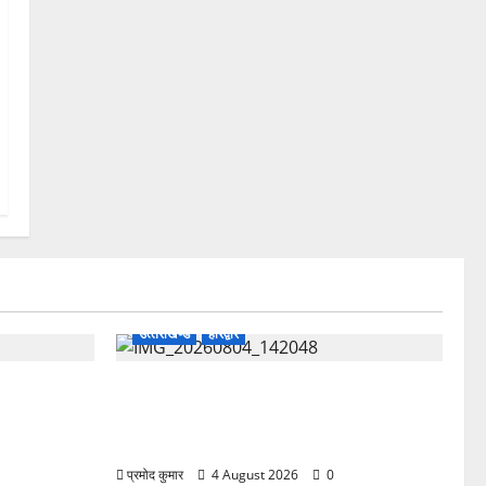
उत्‍तराखण्‍ड
हरिद्वार
ू का इमरजेंसी
कांवड़ मेले में भारत विकास परिषद का सेवा
्षणों में मिली
अभियान, निःशुल्क चिकित्सा शिविर में शिवभक्तों
को मिल रही स्वास्थ्य सुविधाएं
प्रमोद कुमार
4 August 2026
0