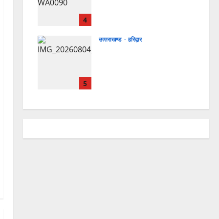
सफल, तकनीकी परीक्षणों में मिली
बड़ी सफलता
4
4 August 2026
0
उत्‍तराखण्‍ड
हरिद्वार
कांवड़ मेले में भारत विकास परिषद
का सेवा अभियान, निःशुल्क
चिकित्सा शिविर में शिवभक्तों को
मिल रही स्वास्थ्य सुविधाएं
5
4 August 2026
0