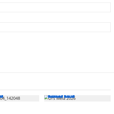
ार
उत्‍तराखण्‍ड
हरिद्वार
भारत विकास परिषद का सेवा
758वें सालाना उर्स/मेला-2026 की