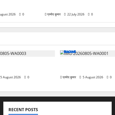
 चिकित्सा शिविर में
तैयारियों को लेकर जिला कार्यालय सभागार
रही स्वास्थ्य सुविधाएं
मे बैठक आयोजित
ugust 2026
0
प्रमोद कुमार
22 July 2026
0
राष्ट्रीय
ंदिर नवापारा में डॉ. प्रफुल्ल चंद्र
”हम चिंतन सबके भले के लिए करते 
ारोहपूर्वक मनाई गई
बुराई हमें छू नहीं सकती”
5 August 2026
0
प्रमोद कुमार
5 August 2026
0
RECENT POSTS