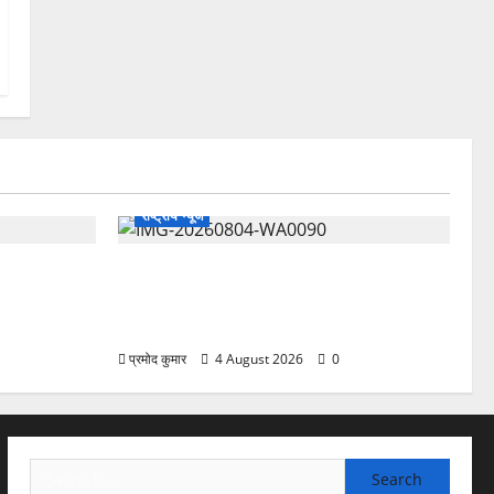
राष्ट्रीय न्यूज
हैं, इसलिए
देश की पहली वंदे भारत फ्रेट ईएमयू का इमरजेंसी
ब्रेकिंग परीक्षण सफल, तकनीकी परीक्षणों में मिली
बड़ी सफलता
प्रमोद कुमार
4 August 2026
0
Search