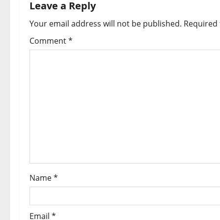
n
Leave a Reply
a
Your email address will not be published.
Required 
v
Comment
*
i
g
a
t
i
o
Name
*
n
Email
*