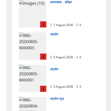
उत्‍तराखण्‍ड
हरिद्वार
उत्तराखंड कांग्रेस में अनिल भास्कर
बने महासचिव, एआईसीसी ने जारी
की नई संगठनात्मक सूची
1
7 August 2026
0
राष्ट्रीय
सरस्वती शिशु मंदिर नवापारा में डॉ.
प्रफुल्ल चंद्र राय जयंती
समारोहपूर्वक मनाई गई
2
5 August 2026
0
राष्ट्रीय
”हम चिंतन सबके भले के लिए करते
हैं, इसलिए बुराई हमें छू नहीं सकती”
5 August 2026
0
3
राष्ट्रीय न्यूज
देश की पहली वंदे भारत फ्रेट ईएमयू
का इमरजेंसी ब्रेकिंग परीक्षण