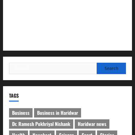
सरस्वती शिशु मंदिर नवापारा में डॉ. प्रफुल्ल चंद्र राय जयंती
समारोहपूर्वक मनाई गई
”हम चिंतन सबके भले के लिए करते हैं, इसलिए बुराई हमें छू नहीं सकती”
देश की पहली वंदे भारत फ्रेट ईएमयू का इमरजेंसी ब्रेकिंग परीक्षण
सफल, तकनीकी परीक्षणों में मिली बड़ी सफलता
Search
for:
TAGS
Business
Business in Haridwar
Dr. Ramesh Pokhriyal Nishank
Haridwar news