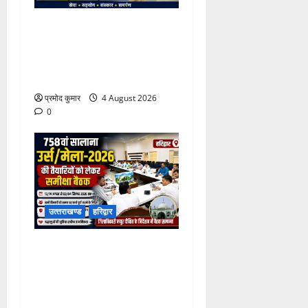
कांवड़ मेले में भारत विकास परिषद
का सेवा अभियान, निःशुल्क
चिकित्सा शिविर में शिवभक्तों को
मिल रही स्वास्थ्य सुविधाएं
प्रमोद कुमार
4 August 2026
0
उत्‍तराखण्‍ड
हरिद्वार
758वें सालाना उर्स/मेला-2026
की तैयारियों को लेकर जिला
कार्यालय सभागार मे बैठक
आयोजित