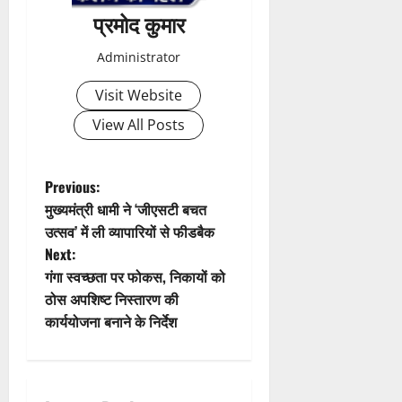
0
त
प्रमोद कुमार
क
नी
Administrator
की
प
Visit Website
री
View All Posts
क्ष
णों
में
P
Previous:
मि
मुख्यमंत्री धामी ने ‘जीएसटी बचत
ली
o
ब
उत्सव’ में ली व्यापारियों से फीडबैक
ड़ी
Next:
s
स
गंगा स्वच्छता पर फोकस, निकायों को
फ
t
ठोस अपशिष्ट निस्तारण की
ल
कार्ययोजना बनाने के निर्देश
ता
n
a
4
August