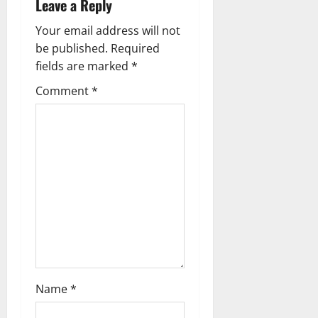
Leave a Reply
2026
v
0
Your email address will not
i
be published.
Required
g
fields are marked
*
Comment
*
a
t
i
o
n
Name
*