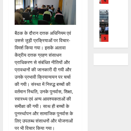
की
के
स
डॉ
त्म
ल
2026
प
भ
चि
5
.
को
,
ह
ले
व
प्र
0
शा
त
ली
राष्ट्रीय न्यूज
के
,
फु
मि
क
वि
वं
लि
ए
ल्ल
ल
नी
का
दे
बैठक के दौरान दत्तक अधिनियम एवं
ए
आ
चं
क
की
स
भा
क
ई
द्र
उससे जुड़ी प्रक्रियाओं पर विचार-
र
प
की
र
1
र
सी
रा
विमर्श किया गया। इसके अलावा
ने
री
र
त
ते
सी
य
का
क्ष
केंद्रीय दत्तक ग्रहण संसाधन
फ्ता
उत्‍तराखण्‍ड
फ्रे
हैं
ने
ज
आ
णों
प्राधिकरण से संबंधित नीतियों और
हरिद्वार
र
ट
,
जा
यं
ह्वा
में
उ
प्रावधानों की जानकारी दी गयी और
के
ई
इ
री
ती
न
मि
त्त
उनके प्रभावी क्रियान्वयन पर चर्चा
बी
ए
स
की
स
ली
रा
च
2
म
की गयी। संस्था में निरुद्ध बच्चों की
लि
न
मा
ब
7
खं
यु
यू
ए
ई
वर्तमान स्थिति, उनके पुनर्वास, शिक्षा,
रो
ड़ी
August
ड
राष्ट्रीय
वा
का
बु
सं
ह
स्वास्थ्य एवं अन्य आवश्यकताओं की
स
2026
कां
स
ओं
इ
रा
ग
पू
समीक्षा की गयी। साथ ही बच्चों के
फ
ग्रे
र
की
म
ई
0
ठ
र्व
ल
पुनर्स्थापन और सामाजिक पुनर्वास के
स
स्व
ब
र
ह
ना
क
ता
में
लिए उपलब्ध संसाधनों और योजनाओं
ती
3
ढ़
जें
में
त्म
म
अ
शि
पर भी विचार किया गया।
ती
सी
छू
क
ना