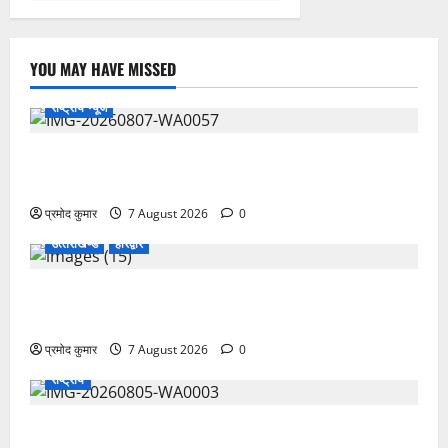
YOU MAY HAVE MISSED
राष्ट्रीय न्यूज
विकास की रफ्तार के बीच युवाओं की बढ़ती बेचैनी, शिक्षा में
अध्यात्म को शामिल करने का आह्वान
प्रमोद कुमार
7 August 2026
0
उत्‍तराखण्‍ड
हरिद्वार
उत्तराखंड कांग्रेस में अनिल भास्कर बने महासचिव, एआईसीसी
ने जारी की नई संगठनात्मक सूची
प्रमोद कुमार
7 August 2026
0
राष्ट्रीय
सरस्वती शिशु मंदिर नवापारा में डॉ. प्रफुल्ल चंद्र राय जयंती