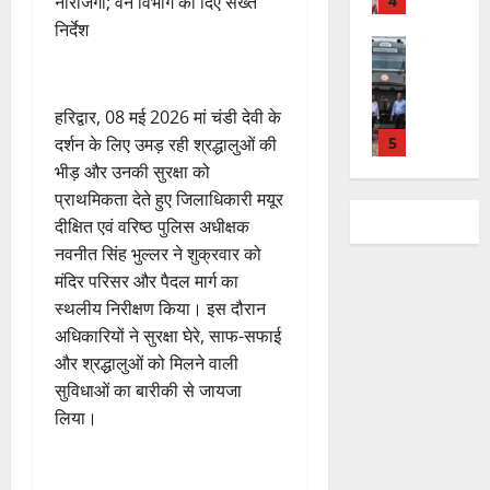
न
4
नाराजगी; वन विभाग को दिए सख्त
शि
री
ती
August
5
त
ब
वा
क्षा
निर्देश
क्ष
”
2026
August
न
ने
राष्ट्रीय न्यूज
पा
में
ण
2026
दे
स
म
रा
0
अ
स
5
श
ब
हा
में
ध्या
0
फ
August
की
​हरिद्वार, 08 मई 2026 मां चंडी देवी के
के
स
डॉ
त्म
ल
2026
प
भ
चि
5
.
दर्शन के लिए उमड़ रही श्रद्धालुओं की
को
,
ह
ले
व
प्र
0
भीड़ और उनकी सुरक्षा को
शा
त
ली
राष्ट्रीय न्यूज
के
,
फु
मि
क
प्राथमिकता देते हुए जिलाधिकारी मयूर
वि
वं
लि
ए
ल्ल
ल
नी
दीक्षित एवं वरिष्ठ पुलिस अधीक्षक
का
दे
ए
आ
चं
क
की
नवनीत सिंह भुल्लर ने शुक्रवार को
स
भा
क
ई
द्र
र
प
मंदिर परिसर और पैदल मार्ग का
की
र
1
र
सी
रा
ने
री
र
त
स्थलीय निरीक्षण किया। इस दौरान
ते
सी
य
का
क्ष
फ्ता
उत्‍तराखण्‍ड
फ्रे
हैं
ने
अधिकारियों ने सुरक्षा घेरे, साफ-सफाई
ज
आ
णों
हरिद्वार
र
ट
,
जा
यं
और श्रद्धालुओं को मिलने वाली
ह्वा
में
उ
के
ई
इ
री
ती
न
सुविधाओं का बारीकी से जायजा
मि
त्त
बी
ए
स
की
स
ली
लिया।
रा
च
2
म
लि
न
मा
ब
7
खं
यु
यू
ए
ई
रो
ड़ी
August
ड
राष्ट्रीय
वा
का
बु
सं
ह
स
2026