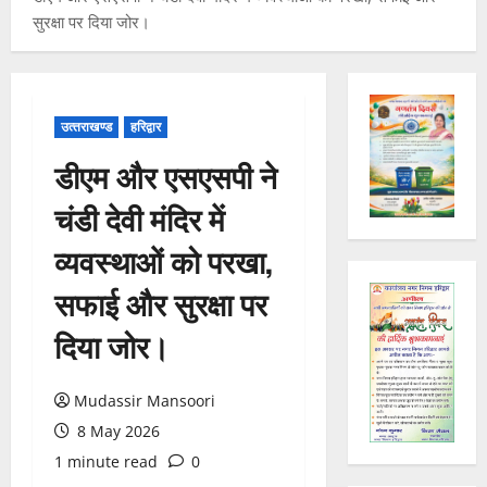
खं
सुरक्षा पर दिया जोर।
ड
राष्ट्रीय
कां
स
ग्रे
र
स
स्व
में
ती
3
उत्‍तराखण्‍ड
हरिद्वार
अ
शि
डीएम और एसएसपी ने
नि
शु
राष्ट्रीय
”
ल
मं
चंडी देवी मंदिर में
ह
भा
दि
म
स्क
र
व्यवस्थाओं को परखा,
चिं
र
न
4
त
ब
वा
सफाई और सुरक्षा पर
न
ने
राष्ट्रीय न्यूज
पा
दे
दिया जोर।
स
म
रा
श
ब
हा
में
की
के
स
डॉ
Mudassir Mansoori
प
भ
चि
5
.
ह
ले
8 May 2026
व
प्र
ली
राष्ट्रीय न्यूज
के
,
फु
1 minute read
0
वि
वं
लि
ए
ल्ल