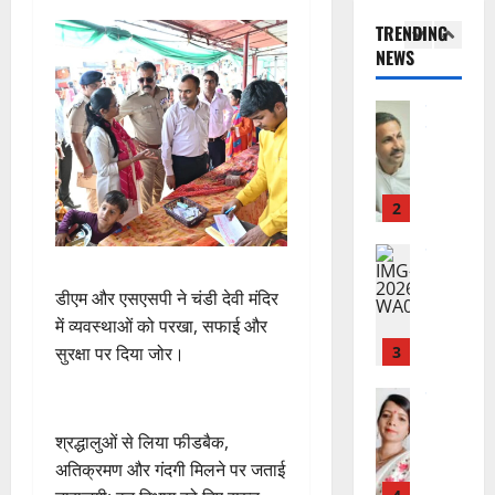
का
दे
ए
आ
चं
TRENDING
स
भा
क
ई
द्र
NEWS
की
र
1
र
सी
रा
र
त
ते
सी
य
फ्ता
उत्‍तराखण्‍ड
फ्रे
हैं
ने
ज
हरिद्वार
र
ट
,
जा
यं
उ
के
ई
इ
री
ती
त्त
बी
ए
स
की
स
रा
च
2
म
लि
न
मा
खं
यु
यू
ए
ई
रो
ड
राष्ट्रीय
वा
का
बु
सं
ह
कां
स
ओं
इ
रा
ग
पू
डीएम और एसएसपी ने चंडी देवी मंदिर
ग्रे
र
की
म
ई
ठ
र्व
स
स्व
में व्यवस्थाओं को परखा, सफाई और
ब
र
ह
ना
क
में
ती
3
ढ़
सुरक्षा पर दिया जोर।
जें
में
त्म
म
अ
शि
ती
सी
छू
क
ना
नि
शु
राष्ट्रीय
बे
ब्रे
न
सू
ई
”
ल
मं
चै
किं
हीं
ची
ग
​श्रद्धालुओं से लिया फीडबैक,
ह
भा
दि
नी
ग
स
ई
म
स्क
अतिक्रमण और गंदगी मिलने पर जताई
र
,
प
क
7
चिं
र